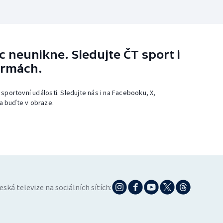
 neunikne. Sledujte ČT sport i
ormách.
 sportovní události. Sledujte nás i na Facebooku, X,
a buďte v obraze.
eská televize na sociálních sítích: