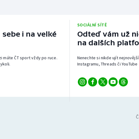
SOCIÁLNÍ SÍTĚ
 sebe i na velké
Odteď vám už nic
na dalších platf
izi máte ČT sport vždy po ruce.
Nenechte si nikde ujít nejnovější
ykoli.
Instagramu, Threads či YouTube 
Č