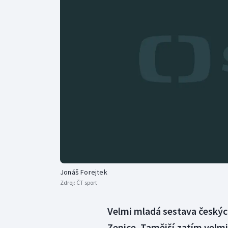
Curling
Dostihy
Florbal
Futsal
Golf
Gymnastika
Jonáš Forejtek
Zdroj:
ČT sport
Velmi mladá sestava českýc
Zenice. Tamější zatím velmi 