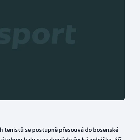
Moderní pětiboj
Triatlon
Motorsport
Veslování
Olympijské hry
Vodní slalom
Parasport
Volejbal
Plavání
Ostatní
Plážový volejbal
h tenistů se postupně přesouvá do bosenské
útulnou halu si vyzkoušela česká jednička Jiří