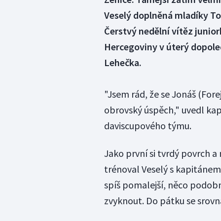
Veselý doplněná mladíky T
Čerstvý nedělní vítěz junio
Hercegoviny v úterý dopoled
Lehečka.
"Jsem rád, že se Jonáš (Fore
obrovský úspěch," uvedl kapi
daviscupového týmu.
Jako první si tvrdý povrch a
trénoval Veselý s kapitánem
spíš pomalejší, něco podobn
zvyknout. Do pátku se srovná