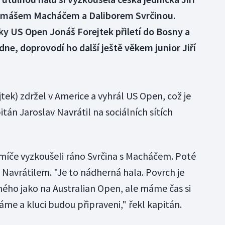
omášem Macháčem a Daliborem Svrčinou.
rky US Open Jonáš Forejtek přiletí do Bosny a
ne, doprovodí ho další ještě věkem junior Jiří
jtek) zdržel v Americe a vyhrál US Open, což je
tán Jaroslav Navrátil na sociálních sítích
 míče vyzkoušeli ráno Svrčina s Macháčem. Poté
 Navrátilem. "Je to nádherná hala. Povrch je
ého jako na Australian Open, ale máme čas si
me a kluci budou připraveni," řekl kapitán.