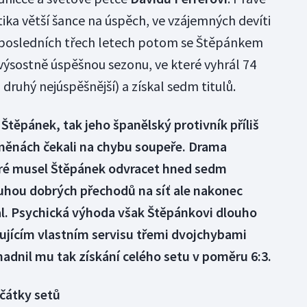
tika větší šance na úspěch, ve vzájemných devíti
 v posledních třech letech potom se Štěpánkem
 výsostně úspěšnou sezonu, ve které vyhrál 74
 druhý nejúspěšnější) a získal sedm titulů.
 Štěpánek, tak jeho španělský protivník příliš
ýměnách čekali na chybu soupeře. Drama
teré musel Štěpánek odvracet hned sedm
luhou dobrých přechodů na síť ale nakonec
l. Psychická výhoda však Štěpánkovi dlouho
ujícím vlastním servisu třemi dvojchybami
nadnil mu tak získání celého setu v poměru 6:3.
čátky setů