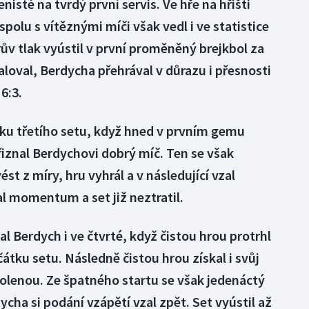
nisté na tvrdý první servis. Ve hře na hřišti
 spolu s vítěznými míči však vedl i ve statistice
v tlak vyústil v první proměněný brejkbol za
raloval, Berdycha přehrával v důrazu i přesnosti
6:3.
ku třetího setu, když hned v prvním gemu
iznal Berdychovi dobrý míč. Ten se však
t z míry, hru vyhrál a v následující vzal
l momentum a set již neztratil.
čal Berdych i ve čtvrté, když čistou hrou protrhl
átku setu. Následně čistou hrou získal i svůj
kolenou. Ze špatného startu se však jedenáctý
ycha si podání vzápětí vzal zpět. Set vyústil až