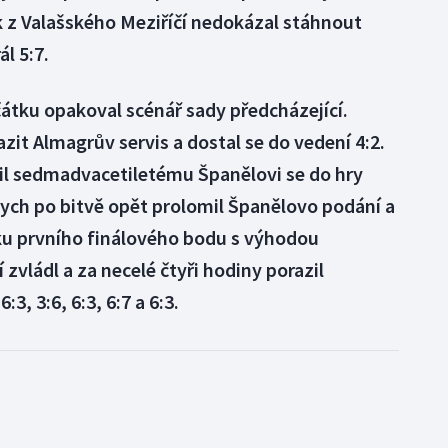
k z Valašského Meziříčí nedokázal stáhnout
l 5:7.
átku opakoval scénář sady předcházející.
zit Almagrův servis a dostal se do vedení 4:2.
lil sedmadvacetiletému Španělovi se do hry
dych po bitvě opět prolomil Španělovo podání a
sku prvního finálového bodu s výhodou
 zvládl a za necelé čtyři hodiny porazil
3, 3:6, 6:3, 6:7 a 6:3.