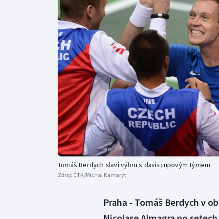
Curling
Dostihy
Florbal
Futsal
Golf
Gymnastika
Tomáš Berdych slaví výhru s daviscupovým týmem
Zdroj:
ČTK/Michal Kamaryt
Praha - Tomáš Berdych v ob
Nicolase Almagra po setech 6: