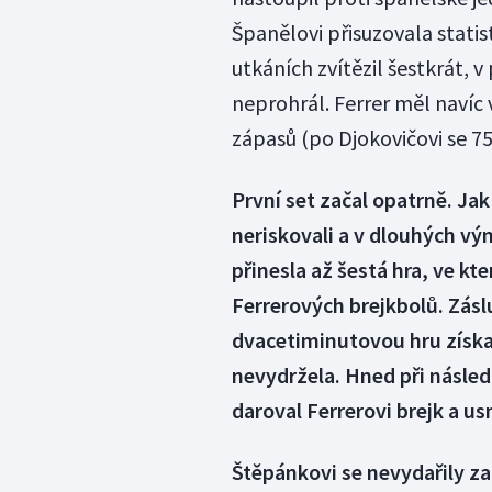
Španělovi přisuzovala statis
utkáních zvítězil šestkrát,
neprohrál. Ferrer měl navíc
zápasů (po Djokovičovi se 75
První set začal opatrně. Jak
neriskovali a v dlouhých v
přinesla až šestá hra, ve k
Ferrerových brejkbolů. Zás
dvacetiminutovou hru získa
nevydržela. Hned při násled
daroval Ferrerovi brejk a us
Štěpánkovi se nevydařily za