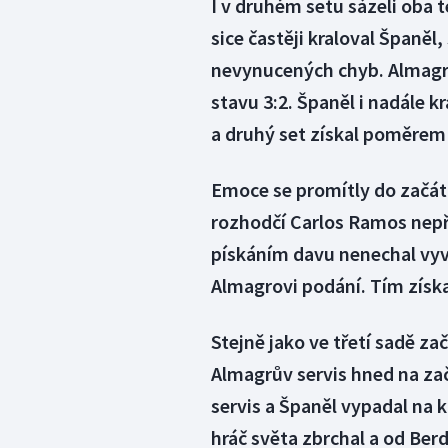
I v druhém setu sázeli oba te
sice častěji kraloval Španěl,
nevynucených chyb. Almagrů
stavu 3:2. Španěl i nadále k
a druhý set získal poměrem 
Emoce se promítly do začát
rozhodčí Carlos Ramos nepř
pískáním davu nenechal vyvés
Almagrovi podání. Tím získa
Stejně jako ve třetí sadě za
Almagrův servis hned na zač
servis a Španěl vypadal na 
hráč světa zbrchal a od Berd