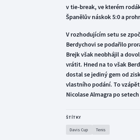
v tie-break, ve kterém rodá
Španělův náskok 5:0 a prohrá
V rozhodujícím setu se zpoč
Berdychovi se podařilo prora
Brejk však neobhájil a dovo
vrátit. Hned na to však Ber
dostal se jediný gem od zi
vlastního podání. To vzápětí
Nicolase Almagra po setech 6:
ŠTÍTKY
Davis Cup
Tenis