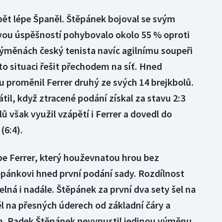
pět lépe Španěl. Štěpánek bojoval se svým
vou úspěšností pohybovalo okolo 55 % oproti
výměnách český tenista navíc agilnímu soupeři
sto situaci řešit přechodem na síť. Hned
 proměnil Ferrer druhý ze svých 14 brejkbolů.
til, když ztracené podání získal za stavu 2:3
lů však využil vzápětí i Ferrer a dovedl do
(6:4).
épe Ferrer, který houževnatou hrou bez
pánkovi hned první podání sady. Rozdílnost
telná i nadále. Štěpánek za první dva sety šel na
ěl na přesných úderech od základní čáry a
ch. Radek Štěpánek nevypustil jedinou výměnu,