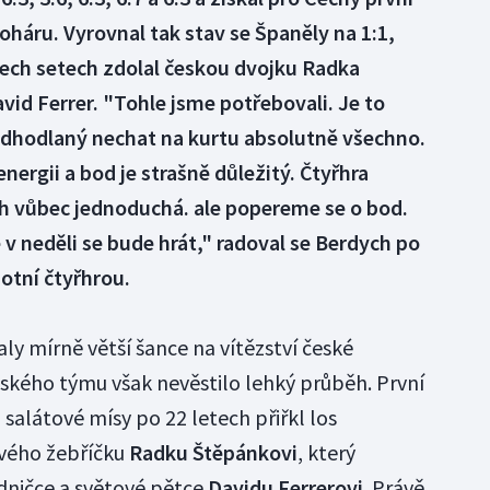
oháru. Vyrovnal tak stav se Španěly na 1:1,
řech setech zdolal českou dvojku Radka
vid Ferrer. "Tohle jsme potřebovali. Je to
 odhodlaný nechat na kurtu absolutně všechno.
ergii a bod je strašně důležitý. Čtyřhra
 vůbec jednoduchá. ale popereme se o bod.
e v neděli se bude hrát," radoval se Berdych po
botní čtyřhrou.
ly mírně větší šance na vítězství české
lského týmu však nevěstilo lehký průběh. První
 salátové mísy po 22 letech přiřkl los
vého žebříčku
Radku Štěpánkovi
, který
edničce a světové pětce
Davidu Ferrerovi
. Právě