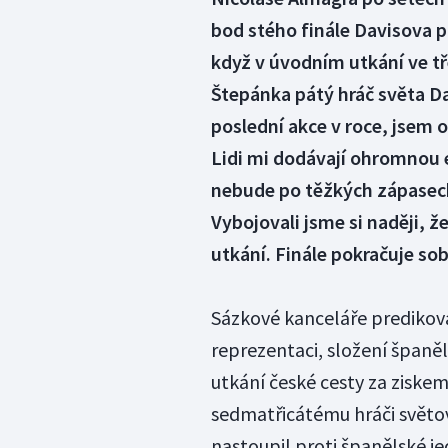
bod stého finále Davisova p
když v úvodním utkání ve t
Štepánka pátý hráč světa Da
poslední akce v roce, jsem
Lidi mi dodávají ohromnou en
nebude po těžkých zápasech
Vybojovali jsme si naději, ž
utkání. Finále pokračuje so
Sázkové kanceláře predikova
reprezentaci, složení španě
utkání české cesty za ziskem
sedmatřicátému hráči světo
nastoupil proti španělské j