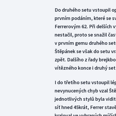
Do druhého setu vstoupil o
prvním podáním, které se s
Ferrerovým 62. Při delších 
nestačil, proto se snažil ča
v prvním gemu druhého setu
Štěpánek se však do setu vrá
zpět. Dalšího z řady brejkbo
vítězného konce i druhý set 
I do třetího setu vstoupil l
nevynucených chyb vzal Ště
jednotlivých stylů byla vidi
síť hned 45krát, Ferrer stav
kraloval ve vyhraných míčí