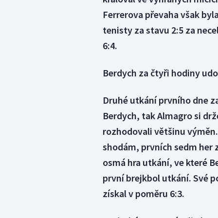
Ferrerova převaha však byla
tenisty za stavu 2:5 za necel
6:4.
Berdych za čtyři hodiny udo
Druhé utkání prvního dne za
Berdych
, tak
Almagro
si drž
rozhodovali většinu výměn. 
shodám, prvních sedm her zv
osmá hra utkání, ve které 
první brejkbol utkání. Své p
získal v poměru 6:3.