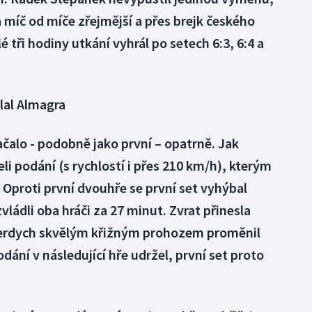
 míč od míče zřejmější a přes brejk českého
é tři hodiny utkání vyhrál po setech 6:3, 6:4 a
lal Almagra
čalo - podobně jako první – opatrně. Jak
eli podání (s rychlostí i přes 210 km/h), kterým
Oproti první dvouhře se první set vyhýbal
ládli oba hráči za 27 minut. Zvrat přinesla
Berdych skvělým křižným prohozem proměnil
odání v následující hře udržel, první set proto