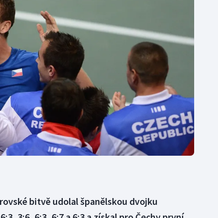
Moderní pětiboj
Triatlon
Motorsport
Veslování
Olympijské hry
Vodní slalom
Parasport
Volejbal
Plavání
Ostatní
Plážový volejbal
rovské bitvě udolal španělskou dvojku
3, 3:6, 6:3, 6:7 a 6:3 a získal pro Čechy první