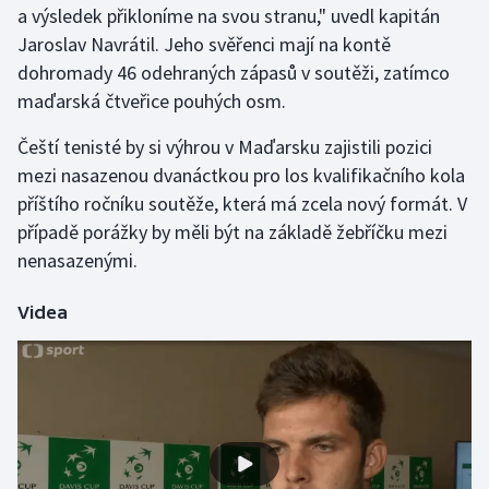
a výsledek přikloníme na svou stranu," uvedl kapitán
Jaroslav Navrátil. Jeho svěřenci mají na kontě
Gymnastika
dohromady 46 odehraných zápasů v soutěži, zatímco
maďarská čtveřice pouhých osm.
Házená
Čeští tenisté by si výhrou v Maďarsku zajistili pozici
Jezdectví
mezi nasazenou dvanáctkou pro los kvalifikačního kola
příštího ročníku soutěže, která má zcela nový formát. V
Judo
případě porážky by měli být na základě žebříčku mezi
nenasazenými.
Krasobruslení
Lezení
Videa
Lyže a snowboard
Moderní pětiboj
Motorsport