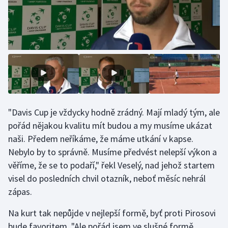
Olympijské hry
Parasport
Plavání
Plážový volejbal
"Davis Cup je vždycky hodně zrádný. Mají mladý tým, ale
Ragby
pořád nějakou kvalitu mít budou a my musíme ukázat
Rychlobruslení
naši. Předem neříkáme, že máme utkání v kapse.
Nebylo by to správně. Musíme předvést nelepší výkon a
Rychlostní kanoistika
věříme, že se to podaří," řekl Veselý, nad jehož startem
visel do posledních chvil otazník, neboť měsíc nehrál
Short track
zápas.
Sportovní střelba
Na kurt tak nepůjde v nejlepší formě, byť proti Pirosovi
bude favoritem. "Ale pořád jsem ve slušné formě.