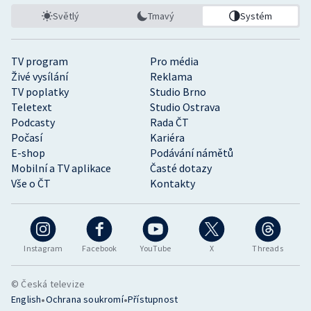
Světlý
Tmavý
Systém
TV program
Pro média
Živé vysílání
Reklama
TV poplatky
Studio Brno
Teletext
Studio Ostrava
Podcasty
Rada ČT
Počasí
Kariéra
E-shop
Podávání námětů
Mobilní a TV aplikace
Časté dotazy
Vše o ČT
Kontakty
Instagram
Facebook
YouTube
X
Threads
© Česká televize
•
•
English
Ochrana soukromí
Přístupnost