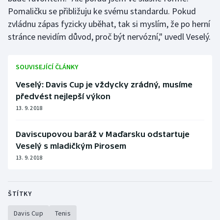
Stolní tenis
Pomaličku se přibližuju ke svému standardu. Pokud
zvládnu zápas fyzicky uběhat, tak si myslím, že po herní
Triatlon
stránce nevidím důvod, proč být nervózní," uvedl Veselý.
Veslování
SOUVISEJÍCÍ ČLÁNKY
Vodní slalom
Veselý: Davis Cup je vždycky zrádný, musíme
předvést nejlepší výkon
Volejbal
13. 9. 2018
Ostatní
Daviscupovou baráž v Maďarsku odstartuje
Veselý s mladičkým Pirosem
13. 9. 2018
ŠTÍTKY
Davis Cup
Tenis