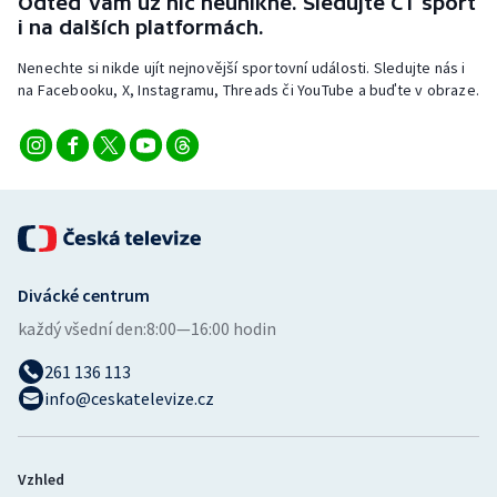
Odteď vám už nic neunikne. Sledujte ČT sport
i na dalších platformách.
Nenechte si nikde ujít nejnovější sportovní události. Sledujte nás i
na Facebooku, X, Instagramu, Threads či YouTube a buďte v obraze.
Divácké centrum
každý všední den:
8:00—16:00 hodin
261 136 113
info@ceskatelevize.cz
Vzhled