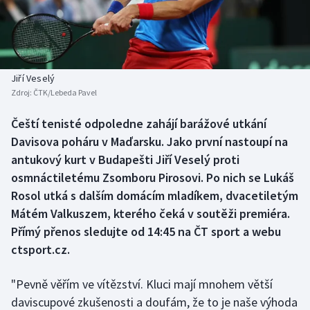
Baseball a softbal
Soutěže
Basketbal
Historické návraty
Biatlon
Aplikace ČT sport
Jiří Veselý
Zdroj:
ČTK/Lebeda Pavel
Boby a skeleton
AZ kvíz
Čeští tenisté odpoledne zahájí barážové utkání
Davisova poháru v Maďarsku. Jako první nastoupí na
Box
antukový kurt v Budapešti Jiří Veselý proti
Curling
osmnáctiletému Zsomboru Pirosovi. Po nich se Lukáš
Rosol utká s dalším domácím mladíkem, dvacetiletým
Dostihy
Mátém Valkuszem, kterého čeká v soutěži premiéra.
Přímý přenos sledujte od 14:45 na ČT sport a webu
Florbal
ctsport.cz.
Futsal
"Pevně věřím ve vítězství. Kluci mají mnohem větší
daviscupové zkušenosti a doufám, že to je naše výhoda
Golf