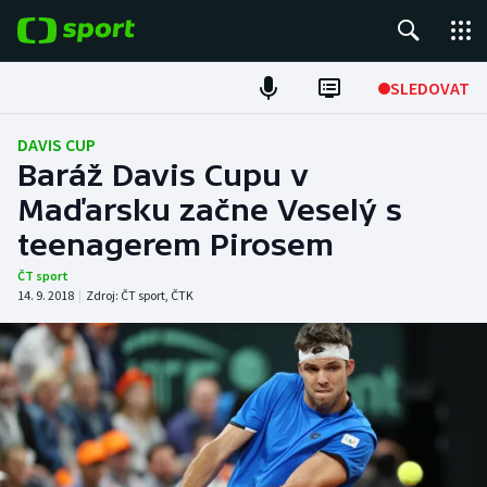
POPULÁRNÍ
SLEDOVAT
Fotbal
DAVIS CUP
Baráž Davis Cupu v
Hokej
Maďarsku začne Veselý s
teenagerem Pirosem
Tenis
ČT sport
Atletika
14. 9. 2018
|
Zdroj:
ČT sport
,
ČTK
Cyklistika
DALŠÍ SPORTY
Americký fotbal
NEPŘEHLÉDNĚTE