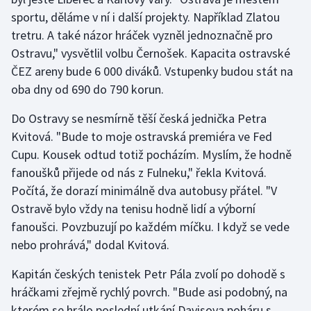
Stolní tenis
sportu, děláme v ní i další projekty. Například Zlatou
tretru. A také názor hráček vyzněl jednoznačně pro
Triatlon
Ostravu," vysvětlil volbu Černošek. Kapacita ostravské
ČEZ areny bude 6 000 diváků. Vstupenky budou stát na
Veslování
oba dny od 690 do 790 korun.
Vodní slalom
Do Ostravy se nesmírně těší česká jednička Petra
Kvitová. "Bude to moje ostravská premiéra ve Fed
Volejbal
Cupu. Kousek odtud totiž pocházím. Myslím, že hodně
fanoušků přijede od nás z Fulneku," řekla Kvitová.
Ostatní
Počítá, že dorazí minimálně dva autobusy přátel. "V
Ostravě bylo vždy na tenisu hodně lidí a výborní
fanoušci. Povzbuzují po každém míčku. I když se vede
nebo prohrává," dodal Kvitová.
Kapitán českých tenistek Petr Pála zvolí po dohodě s
hráčkami zřejmě rychlý povrch. "Bude asi podobný, na
kterém se hrálo poslední utkání Davisova poháru s