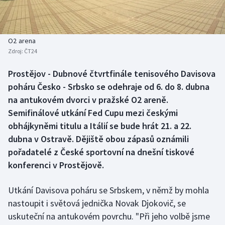
Baseball a softbal
Soutěže
Basketbal
Historické návraty
O2 arena
Zdroj:
ČT24
Biatlon
Aplikace ČT sport
Prostějov - Dubnové čtvrtfinále tenisového Davisova
Boby a skeleton
AZ kvíz
poháru Česko - Srbsko se odehraje od 6. do 8. dubna
na antukovém dvorci v pražské O2 areně.
Box
Semifinálové utkání Fed Cupu mezi českými
obhájkyněmi titulu a Itálií se bude hrát 21. a 22.
Curling
dubna v Ostravě. Dějiště obou zápasů oznámili
pořadatelé z České sportovní na dnešní tiskové
Dostihy
konferenci v Prostějově.
Florbal
Utkání Davisova poháru se Srbskem, v němž by mohla
Futsal
nastoupit i světová jednička Novak Djokovič, se
uskuteční na antukovém povrchu. "Při jeho volbě jsme
Golf