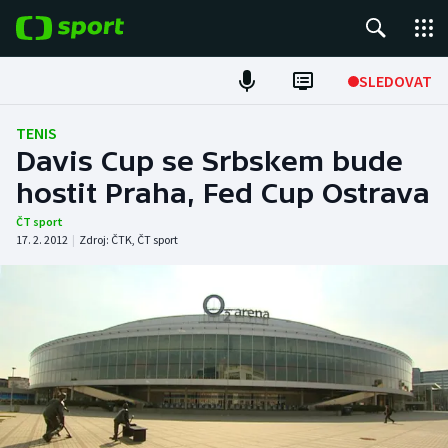
POPULÁRNÍ
SLEDOVAT
Fotbal
TENIS
Davis Cup se Srbskem bude
Hokej
hostit Praha, Fed Cup Ostrava
Tenis
ČT sport
17. 2. 2012
|
Zdroj:
ČTK
,
ČT sport
Atletika
Cyklistika
DALŠÍ SPORTY
Americký fotbal
NEPŘEHLÉDNĚTE