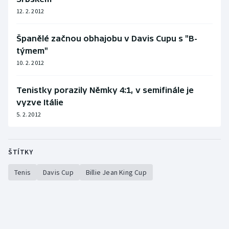
12. 2. 2012
Španělé začnou obhajobu v Davis Cupu s "B-
týmem"
10. 2. 2012
Tenistky porazily Němky 4:1, v semifinále je
vyzve Itálie
5. 2. 2012
ŠTÍTKY
Tenis
Davis Cup
Billie Jean King Cup