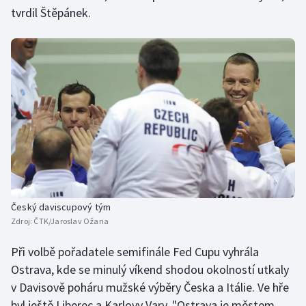
tvrdil Štěpánek.
Olympijské hry
Parasport
Plavání
Plážový volejbal
Ragby
Rychlobruslení
Český daviscupový tým
Rychlostní kanoistika
Zdroj:
ČTK/Jaroslav Ožana
Short track
Při volbě pořadatele semifinále Fed Cupu vyhrála
Ostrava, kde se minulý víkend shodou okolností utkaly
Sportovní střelba
v Davisově poháru mužské výběry Česka a Itálie. Ve hře
byl ještě Liberec a Karlovy Vary. "Ostrava je městem