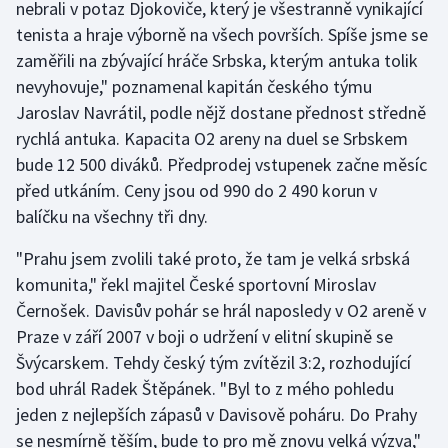
nebrali v potaz Djokoviče, který je všestranně vynikající
tenista a hraje výborně na všech površích. Spíše jsme se
Gymnastika
zaměřili na zbývající hráče Srbska, kterým antuka tolik
nevyhovuje," poznamenal kapitán českého týmu
Házená
Jaroslav Navrátil, podle nějž dostane přednost středně
rychlá antuka. Kapacita O2 areny na duel se Srbskem
Jezdectví
bude 12 500 diváků. Předprodej vstupenek začne měsíc
před utkáním. Ceny jsou od 990 do 2 490 korun v
Judo
balíčku na všechny tři dny.
Krasobruslení
"Prahu jsem zvolili také proto, že tam je velká srbská
komunita," řekl majitel České sportovní Miroslav
Lezení
Černošek. Davisův pohár se hrál naposledy v O2 areně v
Lyže a snowboard
Praze v září 2007 v boji o udržení v elitní skupině se
Švýcarskem. Tehdy český tým zvítězil 3:2, rozhodující
Moderní pětiboj
bod uhrál Radek Štěpánek. "Byl to z mého pohledu
jeden z nejlepších zápasů v Davisově poháru. Do Prahy
Motorsport
se nesmírně těším, bude to pro mě znovu velká výzva,"