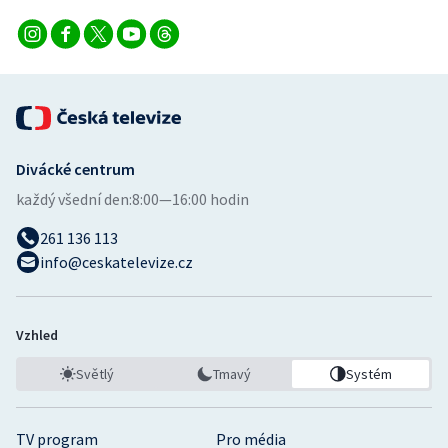
Divácké centrum
každý všední den:
8:00—16:00 hodin
261 136 113
info@ceskatelevize.cz
Vzhled
Světlý
Tmavý
Systém
TV program
Pro média