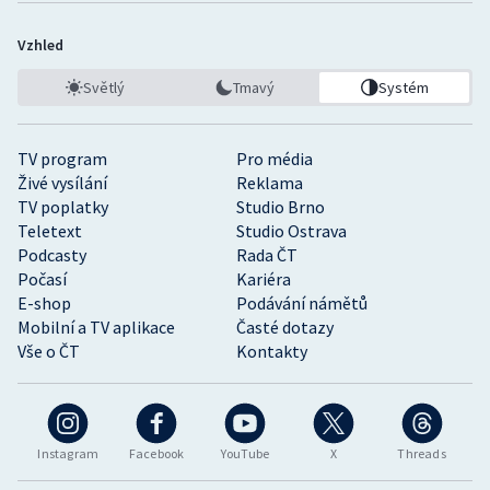
Vzhled
Světlý
Tmavý
Systém
TV program
Pro média
Živé vysílání
Reklama
TV poplatky
Studio Brno
Teletext
Studio Ostrava
Podcasty
Rada ČT
Počasí
Kariéra
E-shop
Podávání námětů
Mobilní a TV aplikace
Časté dotazy
Vše o ČT
Kontakty
Instagram
Facebook
YouTube
X
Threads