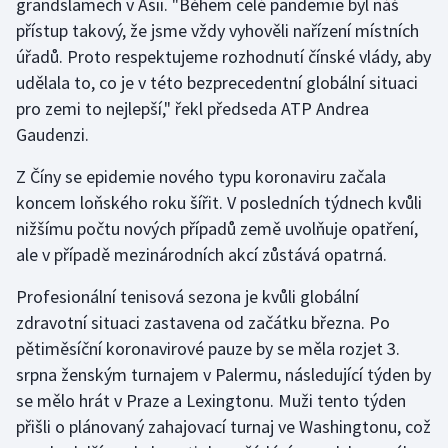
grandslamech v Asii. "Během celé pandemie byl náš
přístup takový, že jsme vždy vyhověli nařízení místních
Olympijské hry
úřadů. Proto respektujeme rozhodnutí čínské vlády, aby
Parasport
udělala to, co je v této bezprecedentní globální situaci
pro zemi to nejlepší," řekl předseda ATP Andrea
Plavání
Gaudenzi.
Plážový volejbal
Z Číny se epidemie nového typu koronaviru začala
koncem loňského roku šířit. V posledních týdnech kvůli
Ragby
nižšímu počtu nových případů země uvolňuje opatření,
ale v případě mezinárodních akcí zůstává opatrná.
Rychlobruslení
Profesionální tenisová sezona je kvůli globální
Rychlostní kanoistika
zdravotní situaci zastavena od začátku března. Po
pětiměsíční koronavirové pauze by se měla rozjet 3.
Short track
srpna ženským turnajem v Palermu, následující týden by
se mělo hrát v Praze a Lexingtonu. Muži tento týden
Sportovní střelba
přišli o plánovaný zahajovací turnaj ve Washingtonu, což