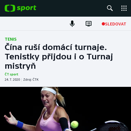
POPULÁRNÍ
SLEDOVAT
Fotbal
TENIS
Čína ruší domácí turnaje.
Hokej
Tenistky přijdou i o Turnaj
mistryň
Tenis
ČT sport
Atletika
24. 7. 2020
|
Zdroj:
ČTK
Cyklistika
DALŠÍ SPORTY
Americký fotbal
NEPŘEHLÉDNĚTE