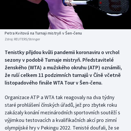
Baseball a softbal
Soutěže
Basketbal
Historické návraty
Biatlon
Aplikace ČT sport
Petra Kvitová na Turnaji mistryň v Šen-čenu
Zdroj:
REUTERS/Stringer
Boby a skeleton
AZ kvíz
Tenistky přijdou kvůli pandemii koronaviru o vrchol
sezony v podobě Turnaje mistryň. Představitelé
Box
ženského (WTA) a mužského okruhu (ATP) oznámili,
Curling
že ruší celkem 11 podzimních turnajů v Číně včetně
listopadového finále WTA Tour v Šen-čenu.
Dostihy
Organizace ATP a WTA tak reagovaly na dva týdny
Florbal
staré prohlášení čínských úřadů, jež pro zbytek roku
zakázaly konání mezinárodních sportovních soutěží s
Futsal
výjimkou testovacích a kvalifikačních akcí pro zimní
olympijské hry v Pekingu 2022. Tenisté doufali, že se
Golf