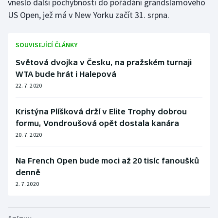
vneslo další pochybnosti do pořádání grandslamového
Stolní tenis
US Open, jež má v New Yorku začít 31. srpna.
Triatlon
SOUVISEJÍCÍ ČLÁNKY
Veslování
Světová dvojka v Česku, na pražském turnaji
WTA bude hrát i Halepová
Vodní slalom
22. 7. 2020
Volejbal
Kristýna Plíšková drží v Elite Trophy dobrou
Ostatní
formu, Vondroušová opět dostala kanára
20. 7. 2020
Na French Open bude moci až 20 tisíc fanoušků
denně
2. 7. 2020