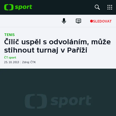
POPULÁRNÍ
SLEDOVAT
Fotbal
TENIS
Čilič uspěl s odvoláním, může
Hokej
stihnout turnaj v Paříži
Tenis
ČT sport
25. 10. 2013
|
Zdroj:
ČTK
Atletika
Cyklistika
DALŠÍ SPORTY
Americký fotbal
NEPŘEHLÉDNĚTE