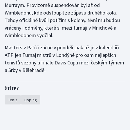
Murraym. Provizorně suspendován byl až od
Olympijské hry
Wimbledonu, kde odstoupil ze zápasu druhého kola.
Tehdy oficiálně kvůli potížím s koleny. Nyní mu budou
Parasport
vráceny i odměny, které si mezi turnaji v Mnichově a
Wimbledonem vydělal.
Plavání
Masters v Paříži začne v pondělí, pak už je v kalendáři
Plážový volejbal
ATP jen Turnaj mistrů v Londýně pro osm nejlepších
tenistů sezony a finále Davis Cupu mezi českým týmem
Ragby
a Srby v Bělehradě.
Rychlobruslení
ŠTÍTKY
Rychlostní kanoistika
Tenis
Doping
Short track
Sportovní střelba