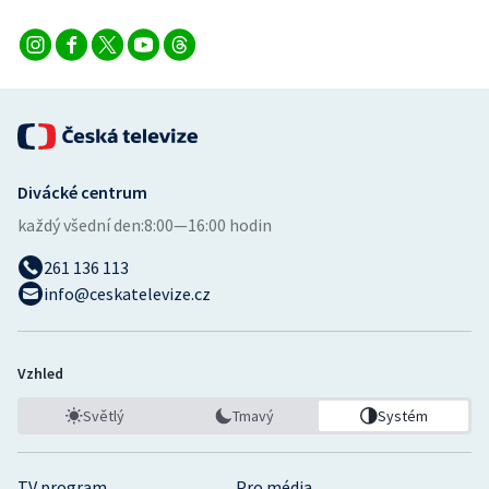
Divácké centrum
každý všední den:
8:00—16:00 hodin
261 136 113
info@ceskatelevize.cz
Vzhled
Světlý
Tmavý
Systém
TV program
Pro média