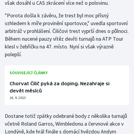
však dosáhl u CAS zkrácení více než o polovinu.
Gymnastika
"Porota došla k závěru, že trest byl moc přísný
vzhledem k míře provinění sportovce," uvedla sportovní
Házená
arbitráž v prohlášení. Čiličovi trest vyprší dnes o půlnoci.
Během nucené pauzy vítěz devíti turnajů na ATP Tour
Jezdectví
klesl v žebříčku na 47. místo. Nyní si však výrazně
polepší.
Judo
Krasobruslení
SOUVISEJÍCÍ ČLÁNKY
Chorvat Čilič pyká za doping. Nezahraje si
Lezení
devět měsíců
16. 9. 2013
Lyže a snowboard
Moderní pětiboj
Dostane totiž zpátky odebrané body z několika turnajů
včetně Roland Garros, Wimbledonu a červnové akce v
Motorsport
Londýně, kde hrál finále s domácí hvězdou Andym