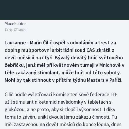
Baseball a softbal
Soutěže
Basketbal
Historické návraty
Placeholder
Zdroj:
ČT sport
Biatlon
Aplikace ČT sport
Lausanne - Marin Čilič uspěl s odvoláním a trest za
Boby a skeleton
AZ kvíz
doping mu sportovní arbitrážní soud CAS zkrátil z
devíti měsíců na čtyři. Bývalý devátý hráč světového
Box
žebříčku, jenž měl při květnovém turnaji v Mnichově v
těle zakázaný stimulant, může hrát od této soboty.
Curling
Mohl by tak stihnout v příštím týdnu Masters v Paříži.
Dostihy
Čilič podle vyšetřovací komise tenisové federace ITF
Florbal
užil stimulant niketamid nevědomky v tabletách s
glukózou, a ne proto, aby si zlepšil výkonnost. I díky
Futsal
tomuto závěru unikl dvouletému zákazu činnosti. Tu
měl zastavenou na devět měsíců do konce ledna, dnes
Golf