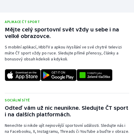
Stolní tenis
Triatlon
APLIKACE ČT SPORT
Mějte celý sportovní svět vždy u sebe i na
Veslování
velké obrazovce.
S mobilní aplikací, HbbTV a apkou iVysílání ve své chytré televizi
Vodní slalom
máte ČT sport vždy po ruce. Sledujte přímé přenosy, články a
bonusový obsah kdekoli a kdykoli.
Volejbal
Ostatní
SOCIÁLNÍ SÍTĚ
Odteď vám už nic neunikne. Sledujte ČT sport
i na dalších platformách.
Nenechte si nikde ujít nejnovější sportovní události. Sledujte nás i
na Facebooku, X, Instagramu, Threads či YouTube a buďte v obraze.