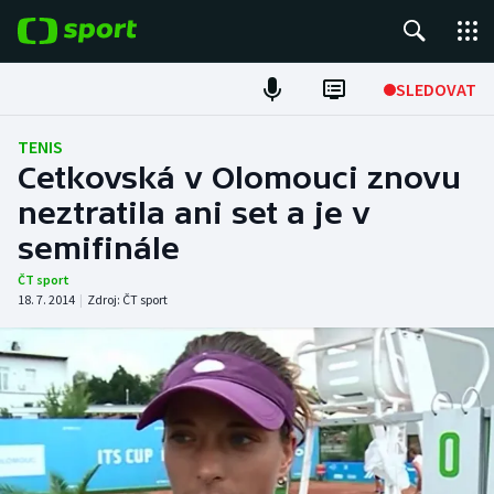
POPULÁRNÍ
SLEDOVAT
Fotbal
TENIS
Cetkovská v Olomouci znovu
Hokej
neztratila ani set a je v
semifinále
Tenis
ČT sport
Atletika
18. 7. 2014
|
Zdroj:
ČT sport
Cyklistika
DALŠÍ SPORTY
Americký fotbal
NEPŘEHLÉDNĚTE