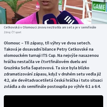
Baseball a softbal
Soutěže
Basketbal
Historické návraty
Biatlon
Aplikace ČT sport
Cetkovská v Olomouci znovu neztratila ani set a je v semifinále
Zdroj:
ČT sport
Boby a skeleton
AZ kvíz
Olomouc – Tři zápasy, tři výhry ve dvou setech.
Taková je dosavadní bilance Petry Cetkovské na
Box
olomouckém turnaji ITS Cup. Na nejvýše nasazenou
Curling
hráčku nestačila ve čtvrtfinálovém duelu ani
Gruzínka Sofia Šapatovová. Ta sice byla blízko
Dostihy
zdramatizování zápasu, když v druhém setu vedla již
4:2, ale devětadvacetiletá česká hráčka i tuto situaci
Florbal
zvládla a do semifinále postoupila po výhře 6:1 a 6:4.
Futsal
Golf