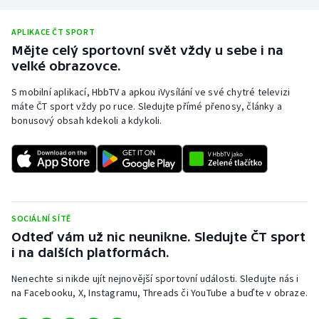
Olympijské hry
APLIKACE ČT SPORT
Mějte celý sportovní svět vždy u sebe i na
Parasport
velké obrazovce.
Plavání
S mobilní aplikací, HbbTV a apkou iVysílání ve své chytré televizi
máte ČT sport vždy po ruce. Sledujte přímé přenosy, články a
bonusový obsah kdekoli a kdykoli.
Plážový volejbal
Ragby
Rychlobruslení
SOCIÁLNÍ SÍTĚ
Rychlostní kanoistika
Odteď vám už nic neunikne. Sledujte ČT sport
i na dalších platformách.
Short track
Nenechte si nikde ujít nejnovější sportovní události. Sledujte nás i
na Facebooku, X, Instagramu, Threads či YouTube a buďte v obraze.
Sportovní střelba