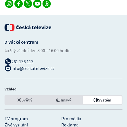
Stolní tenis
Triatlon
Veslování
Divácké centrum
Vodní slalom
každý všední den:
8:00—16:00 hodin
Volejbal
261 136 113
info@ceskatelevize.cz
Ostatní
Vzhled
Světlý
Tmavý
Systém
TV program
Pro média
Živé vysílání
Reklama