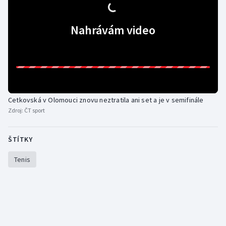
Gymnastika
Nahrávám video
Házená
Jezdectví
Judo
Cetkovská v Olomouci znovu neztratila ani set a je v semifinále
Zdroj:
ČT sport
Krasobruslení
ŠTÍTKY
Lezení
Tenis
Lyže a snowboard
Moderní pětiboj
Motorsport