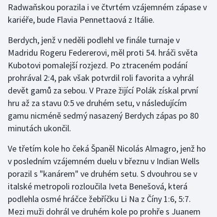
Radwaňskou porazila i ve čtvrtém vzájemném zápase v
kariéře, bude Flavia Pennettaová z Itálie.
Gymnastika
Berdych, jenž v neděli podlehl ve finále turnaje v
Házená
Madridu Rogeru Federerovi, měl proti 54. hráči světa
Kubotovi pomalejší rozjezd. Po ztraceném podání
Jezdectví
prohrával 2:4, pak však potvrdil roli favorita a vyhrál
devět gamů za sebou. V Praze žijící Polák získal první
Judo
hru až za stavu 0:5 ve druhém setu, v následujícím
gamu nicméně sedmý nasazený Berdych zápas po 80
Krasobruslení
minutách ukončil.
Lezení
Ve třetím kole ho čeká Španěl Nicolás Almagro, jenž ho
v posledním vzájemném duelu v březnu v Indian Wells
Lyže a snowboard
porazil s "kanárem" ve druhém setu. S dvouhrou se v
Moderní pětiboj
italské metropoli rozloučila Iveta Benešová, která
podlehla osmé hráčce žebříčku Li Na z Číny 1:6, 5:7.
Motorsport
Mezi muži dohrál ve druhém kole po prohře s Juanem