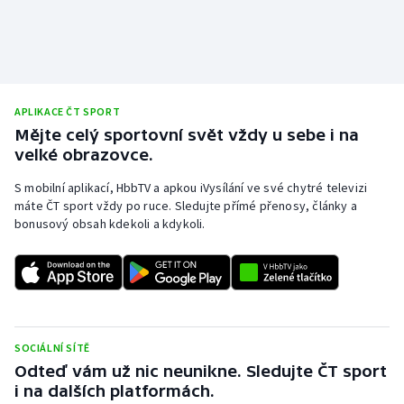
Stolní tenis
Triatlon
Veslování
APLIKACE ČT SPORT
Mějte celý sportovní svět vždy u sebe i na
Vodní slalom
velké obrazovce.
Volejbal
S mobilní aplikací, HbbTV a apkou iVysílání ve své chytré televizi
máte ČT sport vždy po ruce. Sledujte přímé přenosy, články a
bonusový obsah kdekoli a kdykoli.
Ostatní
SOCIÁLNÍ SÍTĚ
Odteď vám už nic neunikne. Sledujte ČT sport
i na dalších platformách.