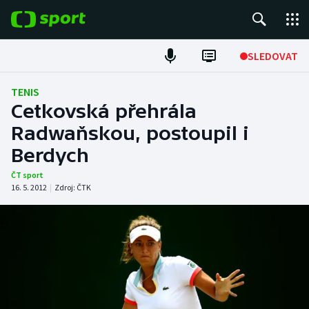
POPULÁRNÍ
SLEDOVAT
Fotbal
TENIS
Cetkovská přehrála
Hokej
Radwaňskou, postoupil i
Berdych
Tenis
ČT sport
Atletika
16. 5. 2012
|
Zdroj:
ČTK
Cyklistika
DALŠÍ SPORTY
Americký fotbal
NEPŘEHLÉDNĚTE