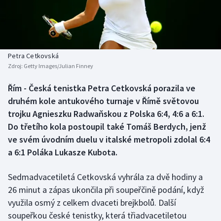
Baseball a softbal
Soutěže
Basketbal
Historické návraty
Biatlon
Aplikace ČT sport
Petra Cetkovská
Zdroj:
Getty Images/Julian Finney
Boby a skeleton
AZ kvíz
Řím - Česká tenistka Petra Cetkovská porazila ve
druhém kole antukového turnaje v Římě světovou
Box
trojku Agnieszku Radwaňskou z Polska 6:4, 4:6 a 6:1.
Curling
Do třetího kola postoupil také Tomáš Berdych, jenž
ve svém úvodním duelu v italské metropoli zdolal 6:4
Dostihy
a 6:1 Poláka Lukasze Kubota.
Florbal
Sedmadvacetiletá Cetkovská vyhrála za dvě hodiny a
26 minut a zápas ukončila při soupeřčině podání, když
Futsal
využila osmý z celkem dvaceti brejkbolů. Další
soupeřkou české tenistky, která třiadvacetiletou
Golf