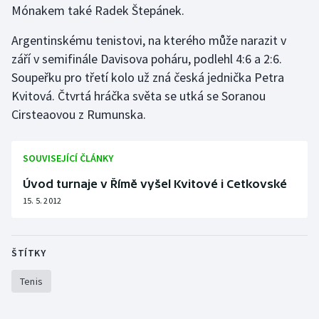
Mónakem také Radek Štepánek.
Olympijské hry
Argentinskému tenistovi, na kterého může narazit v
Parasport
září v semifinále Davisova poháru, podlehl 4:6 a 2:6.
Soupeřku pro třetí kolo už zná česká jednička Petra
Plavání
Kvitová. Čtvrtá hráčka světa se utká se Soranou
Cirsteaovou z Rumunska.
Plážový volejbal
Ragby
SOUVISEJÍCÍ ČLÁNKY
Úvod turnaje v Římě vyšel Kvitové i Cetkovské
Rychlobruslení
15. 5. 2012
Rychlostní kanoistika
ŠTÍTKY
Short track
Tenis
Sportovní střelba