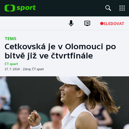
POPULÁRNÍ
SLEDOVAT
Fotbal
TENIS
Cetkovská je v Olomouci po
Hokej
bitvě již ve čtvrtfinále
Tenis
ČT sport
17. 7. 2014
|
Zdroj:
ČT sport
Atletika
Cyklistika
DALŠÍ SPORTY
Americký fotbal
NEPŘEHLÉDNĚTE