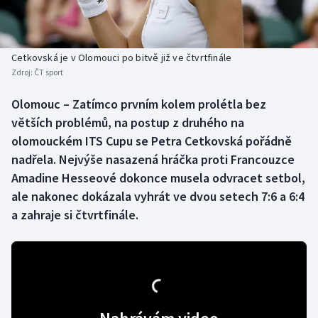
Baseball a softbal
Soutěže
Basketbal
Historické návraty
Cetkovská je v Olomouci po bitvě již ve čtvrtfinále
Zdroj:
ČT sport
Biatlon
Aplikace ČT sport
Olomouc – Zatímco prvním kolem prolétla bez
Boby a skeleton
AZ kvíz
větších problémů, na postup z druhého na
olomouckém ITS Cupu se Petra Cetkovská pořádně
Box
nadřela. Nejvýše nasazená hráčka proti Francouzce
Amadine Hesseové dokonce musela odvracet setbol,
Curling
ale nakonec dokázala vyhrát ve dvou setech 7:6 a 6:4
a zahraje si čtvrtfinále.
Dostihy
Florbal
Futsal
Golf