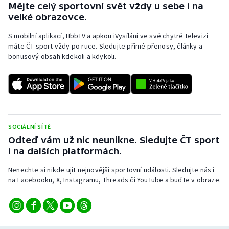
Mějte celý sportovní svět vždy u sebe i na
Olympijské hry
velké obrazovce.
S mobilní aplikací, HbbTV a apkou iVysílání ve své chytré televizi
Parasport
máte ČT sport vždy po ruce. Sledujte přímé přenosy, články a
bonusový obsah kdekoli a kdykoli.
Plavání
Plážový volejbal
Ragby
SOCIÁLNÍ SÍTĚ
Rychlobruslení
Odteď vám už nic neunikne. Sledujte ČT sport
i na dalších platformách.
Rychlostní kanoistika
Nenechte si nikde ujít nejnovější sportovní události. Sledujte nás i
na Facebooku, X, Instagramu, Threads či YouTube a buďte v obraze.
Short track
Sportovní střelba