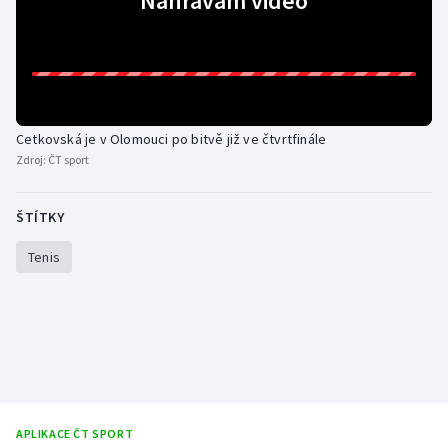
Nahrávám video
Gymnastika
Házená
Cetkovská je v Olomouci po bitvě již ve čtvrtfinále
Jezdectví
Zdroj:
ČT sport
Judo
ŠTÍTKY
Krasobruslení
Tenis
Lezení
Lyže a snowboard
Moderní pětiboj
Motorsport
APLIKACE ČT SPORT