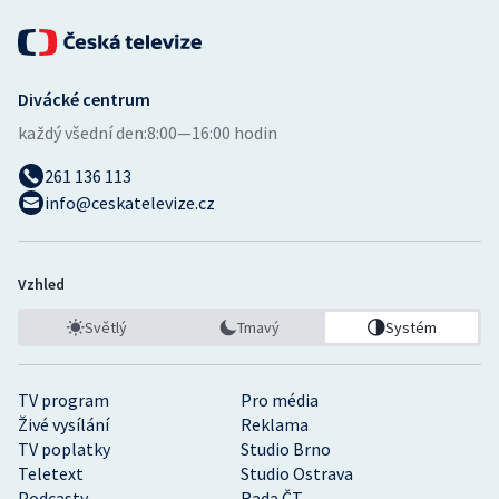
Stolní tenis
Triatlon
Divácké centrum
Veslování
každý všední den:
8:00—16:00 hodin
Vodní slalom
261 136 113
info@ceskatelevize.cz
Volejbal
Ostatní
Vzhled
Světlý
Tmavý
Systém
TV program
Pro média
Živé vysílání
Reklama
TV poplatky
Studio Brno
Teletext
Studio Ostrava
Podcasty
Rada ČT