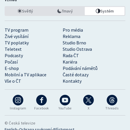
Světlý
Tmavý
Systém
TV program
Pro média
Živé vysílání
Reklama
TV poplatky
Studio Brno
Teletext
Studio Ostrava
Podcasty
Rada ČT
Počasí
Kariéra
E-shop
Podávání námětů
Mobilní a TV aplikace
Časté dotazy
Vše o ČT
Kontakty
Instagram
Facebook
YouTube
X
Threads
© Česká televize
•
•
English
Ochrana soukromí
Přístupnost