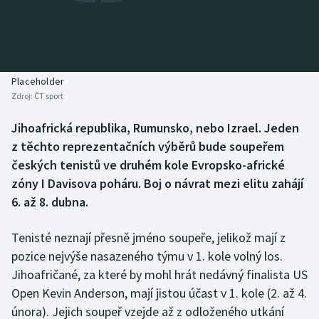
Baseball a softbal
Soutěže
Basketbal
Historické návraty
Biatlon
Aplikace ČT sport
Placeholder
Zdroj:
ČT sport
Boby a skeleton
AZ kvíz
Jihoafrická republika, Rumunsko, nebo Izrael. Jeden
z těchto reprezentačních výběrů bude soupeřem
Box
českých tenistů ve druhém kole Evropsko-africké
Curling
zóny I Davisova poháru. Boj o návrat mezi elitu zahájí
6. až 8. dubna.
Dostihy
Tenisté neznají přesně jméno soupeře, jelikož mají z
Florbal
pozice nejvýše nasazeného týmu v 1. kole volný los.
Jihoafričané, za které by mohl hrát nedávný finalista US
Futsal
Open Kevin Anderson, mají jistou účast v 1. kole (2. až 4.
února). Jejich soupeř vzejde až z odloženého utkání
Golf