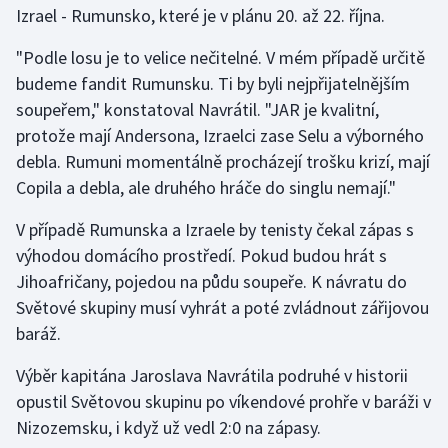
Izrael - Rumunsko, které je v plánu 20. až 22. října.
Gymnastika
"Podle losu je to velice nečitelné. V mém případě určitě
budeme fandit Rumunsku. Ti by byli nejpřijatelnějším
Házená
soupeřem," konstatoval Navrátil. "JAR je kvalitní,
protože mají Andersona, Izraelci zase Selu a výborného
Jezdectví
debla. Rumuni momentálně procházejí trošku krizí, mají
Copila a debla, ale druhého hráče do singlu nemají."
Judo
V případě Rumunska a Izraele by tenisty čekal zápas s
Krasobruslení
výhodou domácího prostředí. Pokud budou hrát s
Jihoafričany, pojedou na půdu soupeře. K návratu do
Lezení
Světové skupiny musí vyhrát a poté zvládnout zářijovou
baráž.
Lyže a snowboard
Výběr kapitána Jaroslava Navrátila podruhé v historii
Moderní pětiboj
opustil Světovou skupinu po víkendové prohře v baráži v
Nizozemsku, i když už vedl 2:0 na zápasy.
Motorsport