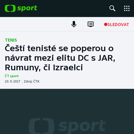
POPULÁRNÍ
SLEDOVAT
Fotbal
TENIS
Čeští tenisté se poperou o
Hokej
návrat mezi elitu DC s JAR,
Rumuny, či Izraelci
Tenis
ČT sport
Atletika
20. 9. 2017
|
Zdroj:
ČTK
Cyklistika
DALŠÍ SPORTY
Americký fotbal
NEPŘEHLÉDNĚTE