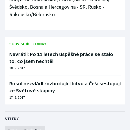
Stolní tenis
Švédsko, Bosna a Hercegovina - SR, Rusko -
Rakousko/Bělorusko.
Triatlon
Veslování
SOUVISEJÍCÍ ČLÁNKY
Vodní slalom
Navrátil: Po 11 letech úspěšné práce se stalo
Volejbal
to, co jsem nechtěl
18. 9. 2017
Ostatní
Rosol nezvládl rozhodující bitvu a Češi sestupují
ze Světové skupiny
17. 9. 2017
ŠTÍTKY