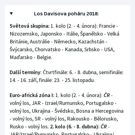
Olympijské hry
Los Davisova poháru 2018:
Parasport
Světová skupina:
1. kolo (2. - 4. února): Francie -
Nizozemsko, Japonsko - Itálie, Španělsko - Velká
Plavání
Británie, Austrálie - Německo, Kazachstán -
Švýcarsko, Chorvatsko - Kanada, Srbsko - USA,
Plážový volejbal
Maďarsko - Belgie.
Ragby
Další termíny
: Čtvrtfinále: 6. - 8. dubna, semifinále:
14. - 16. září, finále: 23. - 25. listopadu.
Rychlobruslení
Euro-africká zóna I:
1. kolo (2. - 4. února):
ČR
-
Rychlostní kanoistika
volný los, JAR - Izrael/Rumunsko, Portugalsko -
volný los, Ukrajina - Švédsko, Bosna a Hercegovina
Short track
- volný los, SR - volný los, Rakousko - Bělorusko,
Sportovní střelba
Rusko - volný los.
2. kolo (6. - 8. dubna):
ČR
-
JAR/Izrael/Rumunsko, Portugalsko - Ukrajina/