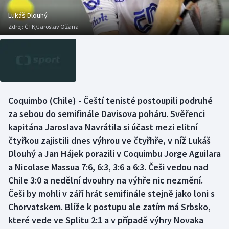
Baseball a softbal
Soutěže
Lukáš Dlouhý
Zdroj:
ČTK/Jaroslav Ožana
Basketbal
Historické návraty
Biatlon
Aplikace ČT sport
Boby a skeleton
AZ kvíz
Coquimbo (Chile) - Čeští tenisté postoupili podruhé
Box
za sebou do semifinále Davisova poháru. Svěřenci
kapitána Jaroslava Navrátila si účast mezi elitní
Curling
čtyřkou zajistili dnes výhrou ve čtyřhře, v níž Lukáš
Dlouhý a Jan Hájek porazili v Coquimbu Jorge Aguilara
Dostihy
a Nicolase Massua 7:6, 6:3, 3:6 a 6:3. Češi vedou nad
Florbal
Chile 3:0 a nedělní dvouhry na výhře nic nezmění.
Češi by mohli v září hrát semifinále stejně jako loni s
Futsal
Chorvatskem. Blíže k postupu ale zatím má Srbsko,
které vede ve Splitu 2:1 a v případě výhry Novaka
Golf