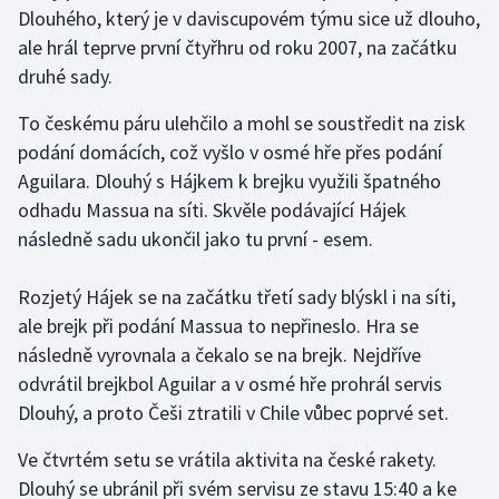
Dlouhého, který je v daviscupovém týmu sice už dlouho,
Olympijské hry
ale hrál teprve první čtyřhru od roku 2007, na začátku
druhé sady.
Parasport
To českému páru ulehčilo a mohl se soustředit na zisk
Plavání
podání domácích, což vyšlo v osmé hře přes podání
Aguilara. Dlouhý s Hájkem k brejku využili špatného
Plážový volejbal
odhadu Massua na síti. Skvěle podávající Hájek
následně sadu ukončil jako tu první - esem.
Ragby
Rozjetý Hájek se na začátku třetí sady blýskl i na síti,
Rychlobruslení
ale brejk při podání Massua to nepřineslo. Hra se
následně vyrovnala a čekalo se na brejk. Nejdříve
Rychlostní kanoistika
odvrátil brejkbol Aguilar a v osmé hře prohrál servis
Short track
Dlouhý, a proto Češi ztratili v Chile vůbec poprvé set.
Ve čtvrtém setu se vrátila aktivita na české rakety.
Sportovní střelba
Dlouhý se ubránil při svém servisu ze stavu 15:40 a ke