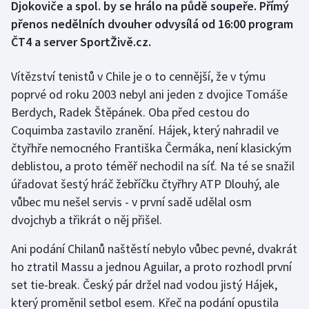
Djokoviče a spol. by se hrálo na půdě soupeře. Přímý
přenos nedělních dvouher odvysílá od 16:00 program
Gymnastika
ČT4 a server SportŽivě.cz.
Házená
Vítězství tenistů v Chile je o to cennější, že v týmu
poprvé od roku 2003 nebyl ani jeden z dvojice Tomáše
Jezdectví
Berdych, Radek Štěpánek. Oba před cestou do
Coquimba zastavilo zranění. Hájek, který nahradil ve
Judo
čtyřhře nemocného Františka Čermáka, není klasickým
Krasobruslení
deblistou, a proto téměř nechodil na síť. Na té se snažil
úřadovat šestý hráč žebříčku čtyřhry ATP Dlouhý, ale
Lezení
vůbec mu nešel servis - v první sadě udělal osm
dvojchyb a třikrát o něj přišel.
Lyže a snowboard
Ani podání Chilanů naštěstí nebylo vůbec pevné, dvakrát
Moderní pětiboj
ho ztratil Massu a jednou Aguilar, a proto rozhodl první
set tie-break. Český pár držel nad vodou jistý Hájek,
Motorsport
který proměnil setbol esem. Křeč na podání opustila