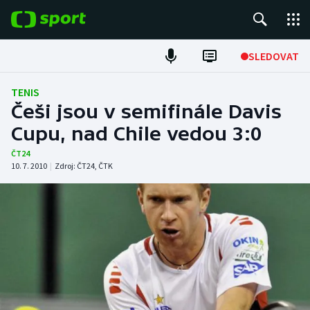
POPULÁRNÍ
SLEDOVAT
Fotbal
TENIS
Češi jsou v semifinále Davis
Hokej
Cupu, nad Chile vedou 3:0
Tenis
ČT24
10. 7. 2010
|
Zdroj:
ČT24
,
ČTK
Atletika
Cyklistika
DALŠÍ SPORTY
Americký fotbal
NEPŘEHLÉDNĚTE