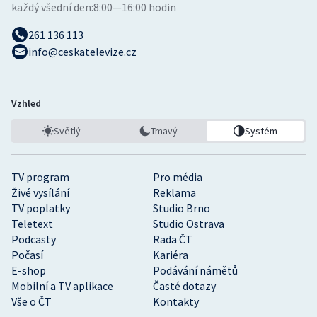
každý všední den:
8:00—16:00 hodin
261 136 113
info@ceskatelevize.cz
Vzhled
Světlý
Tmavý
Systém
TV program
Pro média
Živé vysílání
Reklama
TV poplatky
Studio Brno
Teletext
Studio Ostrava
Podcasty
Rada ČT
Počasí
Kariéra
E-shop
Podávání námětů
Mobilní a TV aplikace
Časté dotazy
Vše o ČT
Kontakty