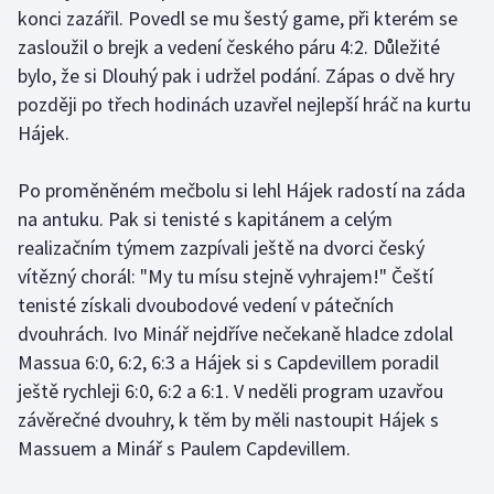
Stolní tenis
konci zazářil. Povedl se mu šestý game, při kterém se
zasloužil o brejk a vedení českého páru 4:2. Důležité
Triatlon
bylo, že si Dlouhý pak i udržel podání. Zápas o dvě hry
později po třech hodinách uzavřel nejlepší hráč na kurtu
Veslování
Hájek.
Vodní slalom
Po proměněném mečbolu si lehl Hájek radostí na záda
na antuku. Pak si tenisté s kapitánem a celým
Volejbal
realizačním týmem zazpívali ještě na dvorci český
vítězný chorál: "My tu mísu stejně vyhrajem!" Čeští
Ostatní
tenisté získali dvoubodové vedení v pátečních
dvouhrách. Ivo Minář nejdříve nečekaně hladce zdolal
Massua 6:0, 6:2, 6:3 a Hájek si s Capdevillem poradil
ještě rychleji 6:0, 6:2 a 6:1. V neděli program uzavřou
závěrečné dvouhry, k těm by měli nastoupit Hájek s
Massuem a Minář s Paulem Capdevillem.