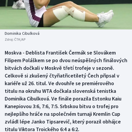
Baseball a softbal
Soutěže
Basketbal
Historické návraty
Biatlon
Aplikace ČT sport
Dominika Cibulková
Zdroj:
ČTK/AP
Boby a skeleton
AZ kvíz
Moskva - Deblista František Čermák se Slovákem
Filipem Poláškem se po dvou neúspěšných finálových
Box
bitvách dočkali v Moskvě třetí trofeje v sezoně.
Curling
Celkově si zkušený čtyřiatřicetiletý Čech připsal v
kariéře už 26. titul. Ve dvouhře se premiérového
Dostihy
titulu na okruhu WTA dočkala slovenská tenistka
Dominika Cibulková. Ve finále porazila Estonku Kaiu
Florbal
Kanepiovou 3:6, 7:6, 7:5. Srbskou bitvu o trofej pro
nejlepšího hráče na společném turnaji Kremlin Cup
Futsal
zvládl lépe Janko Tipsarevič, který porazil obhájce
titulu Viktora Troického 6:4 a 6:2.
Golf