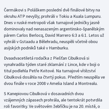
Čermákovi s Poláškem poslední dvě finálové bitvy na
Gymnastika
okruhu ATP nevyšly; prohráli v Tokiu a Kuala Lumpuru.
Dnes v ruské metropoli však turnajové jedničky jasně
Házená
dominovaly nad nenasazeným argentinsko-španělským
Jezdectví
párem Carlos Berlocq, David Marrero 6:3 a 6:1. Letos už
vyhráli v Gstaadu a Bělehradu, neuspěli včetně obou
Judo
asijských podniků také v Hamburku.
Dvaadvacetiletá rodačka z Piešťan Cibulková si
Krasobruslení
vynahradila týden staré zklamání z Lince, kde v boji o
Lezení
titul podlehla Petře Kvitové. Na turnajové vítězství
Cibulková dosáhla na čtvrtý pokus. Předtím neuspěla ve
Lyže a snowboard
dvou finále v roce 2008 v Amelia Island a Montrealu.
Moderní pětiboj
S Kanepiovou Cibulková v dosavadních dvou
vzájemných zápasech prohrála, ale tentokrát potvrdila
Motorsport
roli favoritky. Ve světovém žebříčku je na 20. místě, o