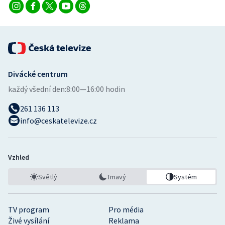
Divácké centrum
každý všední den:
8:00—16:00 hodin
261 136 113
info@ceskatelevize.cz
Vzhled
Světlý
Tmavý
Systém
TV program
Pro média
Živé vysílání
Reklama