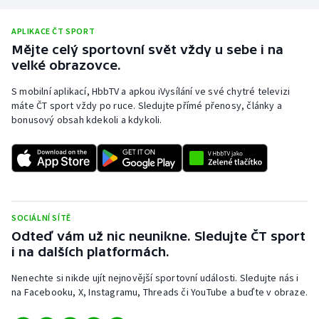
Stolní tenis
APLIKACE ČT SPORT
Triatlon
Mějte celý sportovní svět vždy u sebe i na
velké obrazovce.
Veslování
S mobilní aplikací, HbbTV a apkou iVysílání ve své chytré televizi
máte ČT sport vždy po ruce. Sledujte přímé přenosy, články a
Vodní slalom
bonusový obsah kdekoli a kdykoli.
Volejbal
Ostatní
SOCIÁLNÍ SÍTĚ
Odteď vám už nic neunikne. Sledujte ČT sport
i na dalších platformách.
Nenechte si nikde ujít nejnovější sportovní události. Sledujte nás i
na Facebooku, X, Instagramu, Threads či YouTube a buďte v obraze.