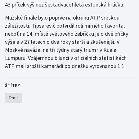
43 příček výš než šestadvacetiletá estonská hráčka.
Olympijské hry
Mužské finále bylo poprvé na okruhu ATP srbskou
Parasport
záležitostí. Tipsarevič potvrdil roli mírného favorita,
neboť na 14. místě světového žebříčku je o dvě příčky
Plavání
výše a v 27 letech o dva roky starší a zkušenější. V
Moskvě navázal na tři týdny starý triumf v Kuala
Plážový volejbal
Lumpuru. Vzájemnou bilanci v oficiálních statistikách
ATP mají srbští kamarádi po dnešku vyrovnanou 1:1.
Ragby
Rychlobruslení
ŠTÍTKY
Tenis
Rychlostní kanoistika
Short track
Sportovní střelba