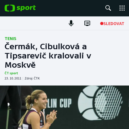
POPULÁRNÍ
SLEDOVAT
Fotbal
TENIS
Čermák, Cibulková a
Hokej
Tipsarevič kralovali v
Moskvě
Tenis
ČT sport
Atletika
23. 10. 2011
|
Zdroj:
ČTK
Cyklistika
DALŠÍ SPORTY
Americký fotbal
NEPŘEHLÉDNĚTE