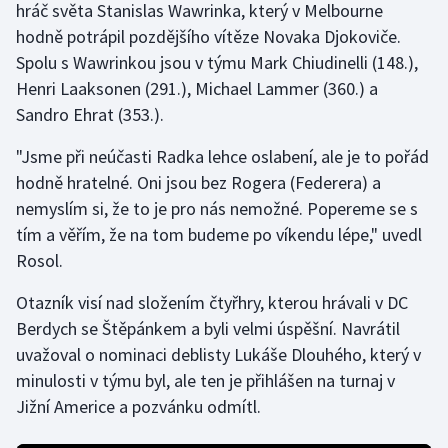
hráč světa Stanislas Wawrinka, který v Melbourne
Stolní tenis
hodně potrápil pozdějšího vítěze Novaka Djokoviče.
Spolu s Wawrinkou jsou v týmu Mark Chiudinelli (148.),
Triatlon
Henri Laaksonen (291.), Michael Lammer (360.) a
Veslování
Sandro Ehrat (353.).
"Jsme při neúčasti Radka lehce oslabení, ale je to pořád
Vodní slalom
hodně hratelné. Oni jsou bez Rogera (Federera) a
Volejbal
nemyslím si, že to je pro nás nemožné. Popereme se s
tím a věřím, že na tom budeme po víkendu lépe," uvedl
Ostatní
Rosol.
Otazník visí nad složením čtyřhry, kterou hrávali v DC
Berdych se Štěpánkem a byli velmi úspěšní. Navrátil
uvažoval o nominaci deblisty Lukáše Dlouhého, který v
minulosti v týmu byl, ale ten je přihlášen na turnaj v
Jižní Americe a pozvánku odmítl.