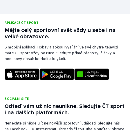
APLIKACE ČT SPORT
Mějte celý sportovní svět vždy u sebe i na
velké obrazovce.
S mobilní aplikací, HbbTV a apkou iVysílání ve své chytré televizi
máte ČT sport vždy po ruce. Sledujte přímé přenosy, články a
bonusový obsah kdekoli a kdykoli.
SOCIÁLNÍ SÍTĚ
Odteď vám už nic neunikne. Sledujte ČT sport
i na dalších platformách.
Nenechte si nikde ujít nejnovější sportovní události. Sledujte nás i
na Facebooku, X, Instagramu, Threads či YouTube a buďte v obraze.