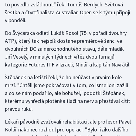
to povedlo zvládnout," řekl Tomáš Berdych. Světová
šestka a čtvrtfinalista Australian Open se k týmu připojí
Gymnastika
v pondělí.
Házená
Do Švýcarska odletí Lukáš Rosol (75. v pořadí dvouhry
ATP), který tak nejspíš dostane premiérově šanci ve
Jezdectví
dvouhrách DC za nerozhodnutého stavu, dále mladík
Jiří Veselý, v minulých týdnech vítěz dvou turnajů
Judo
kategorie Futures ITF v Izraeli, Minář a kapitán Navrátil.
Krasobruslení
Štěpánek na letišti řekl, že ho neúčast v prvním kole
mrzí. "Chtěli jsme pokračovat v tom, co jsme loni zažili
Lezení
a co se nám podařilo, ale bohužel," podotkl Štěpánek,
kterému vyhřezlá ploténka tlačí na nerv a přestával cítit
Lyže a snowboard
pravou ruku.
Moderní pětiboj
Lékaři původně zvažovali rehabilitaci, ale profesor Pavel
Kolář nakonec rozhodl pro operaci. "Bylo riziko dalšího
Motorsport