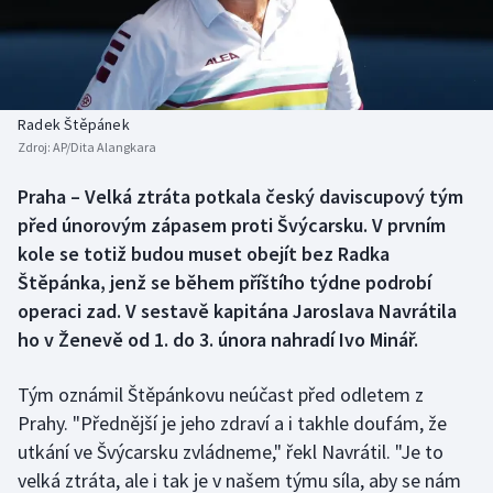
Baseball a softbal
Soutěže
Basketbal
Historické návraty
Biatlon
Aplikace ČT sport
Radek Štěpánek
Zdroj:
AP/Dita Alangkara
Boby a skeleton
AZ kvíz
Praha – Velká ztráta potkala český daviscupový tým
před únorovým zápasem proti Švýcarsku. V prvním
Box
kole se totiž budou muset obejít bez Radka
Curling
Štěpánka, jenž se během příštího týdne podrobí
operaci zad. V sestavě kapitána Jaroslava Navrátila
Dostihy
ho v Ženevě od 1. do 3. února nahradí Ivo Minář.
Florbal
Tým oznámil Štěpánkovu neúčast před odletem z
Prahy. "Přednější je jeho zdraví a i takhle doufám, že
Futsal
utkání ve Švýcarsku zvládneme," řekl Navrátil. "Je to
velká ztráta, ale i tak je v našem týmu síla, aby se nám
Golf