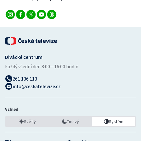
Divácké centrum
každý všední den:
8:00—16:00 hodin
261 136 113
info@ceskatelevize.cz
Vzhled
Světlý
Tmavý
Systém