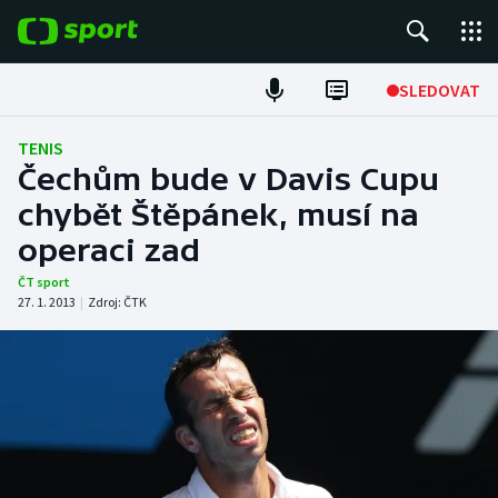
POPULÁRNÍ
SLEDOVAT
Fotbal
TENIS
Čechům bude v Davis Cupu
Hokej
chybět Štěpánek, musí na
operaci zad
Tenis
ČT sport
Atletika
27. 1. 2013
|
Zdroj:
ČTK
Cyklistika
DALŠÍ SPORTY
Americký fotbal
NEPŘEHLÉDNĚTE