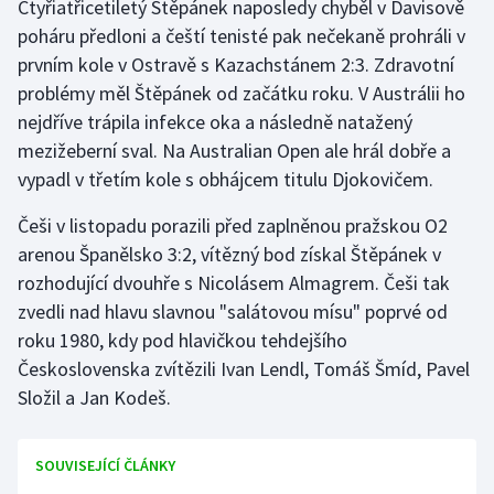
Čtyřiatřicetiletý Štěpánek naposledy chyběl v Davisově
poháru předloni a čeští tenisté pak nečekaně prohráli v
prvním kole v Ostravě s Kazachstánem 2:3. Zdravotní
problémy měl Štěpánek od začátku roku. V Austrálii ho
nejdříve trápila infekce oka a následně natažený
mezižeberní sval. Na Australian Open ale hrál dobře a
vypadl v třetím kole s obhájcem titulu Djokovičem.
Češi v listopadu porazili před zaplněnou pražskou O2
arenou Španělsko 3:2, vítězný bod získal Štěpánek v
rozhodující dvouhře s Nicolásem Almagrem. Češi tak
zvedli nad hlavu slavnou "salátovou mísu" poprvé od
roku 1980, kdy pod hlavičkou tehdejšího
Československa zvítězili Ivan Lendl, Tomáš Šmíd, Pavel
Složil a Jan Kodeš.
SOUVISEJÍCÍ ČLÁNKY