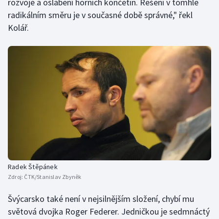
rozvoje a oslabení horních končetin. Řešení v tomhle
radikálním směru je v současné době správné," řekl
Olympijské hry
Kolář.
Parasport
Plavání
Plážový volejbal
Ragby
Rychlobruslení
Rychlostní kanoistika
Radek Štěpánek
Zdroj:
ČTK/Stanislav Zbyněk
Short track
Švýcarsko také není v nejsilnějším složení, chybí mu
Sportovní střelba
světová dvojka Roger Federer. Jedničkou je sedmnáctý