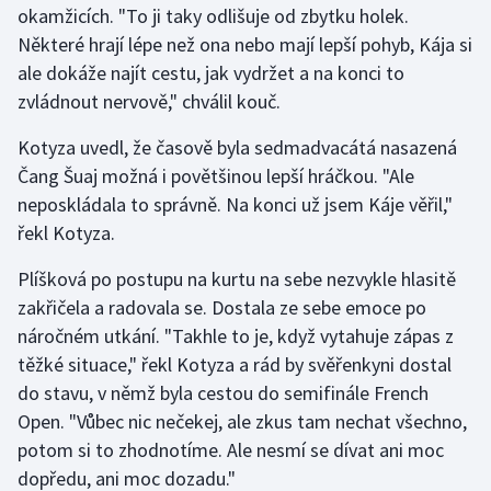
okamžicích. "To ji taky odlišuje od zbytku holek.
Některé hrají lépe než ona nebo mají lepší pohyb, Kája si
Gymnastika
ale dokáže najít cestu, jak vydržet a na konci to
zvládnout nervově," chválil kouč.
Házená
Kotyza uvedl, že časově byla sedmadvacátá nasazená
Jezdectví
Čang Šuaj možná i povětšinou lepší hráčkou. "Ale
neposkládala to správně. Na konci už jsem Káje věřil,"
Judo
řekl Kotyza.
Krasobruslení
Plíšková po postupu na kurtu na sebe nezvykle hlasitě
zakřičela a radovala se. Dostala ze sebe emoce po
Lezení
náročném utkání. "Takhle to je, když vytahuje zápas z
těžké situace," řekl Kotyza a rád by svěřenkyni dostal
Lyže a snowboard
do stavu, v němž byla cestou do semifinále French
Moderní pětiboj
Open. "Vůbec nic nečekej, ale zkus tam nechat všechno,
potom si to zhodnotíme. Ale nesmí se dívat ani moc
Motorsport
dopředu, ani moc dozadu."