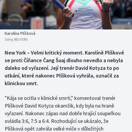
Baseball a softbal
Soutěže
Basketbal
Historické návraty
Biatlon
Aplikace ČT sport
Karolína Plíšková
Zdroj:
REUTERS
Boby a skeleton
AZ kvíz
New York – Velmi kritický moment. Karolíně Plíškové
se proti Číňance Čang Šuaj dlouho nevedlo a nebyla
Box
daleko od vyřazení. Její trenér David Kotyza to po
Curling
utkání, které nakonec Plíšková vyhrála, označil za
klinickou smrt.
Dostihy
"Kája se ocitla v klinické smrti," komentoval trenér
Florbal
Plíškové David Kotyza okamžik, kdy byla na hraně
vyřazení. Nakonec zápas nad dobře hrající soupeřkou
Futsal
ovládla 3:6, 7:5 a 6:4. Rozhodující se ukázalo, že
Plíšková opět zahrála velké míče v důležitých
Golf