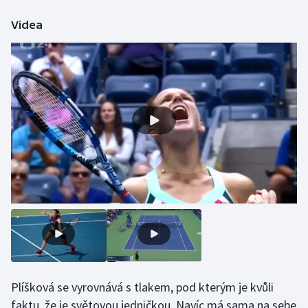
Olympijské hry
Videa
Parasport
Plavání
Plážový volejbal
Ragby
Rychlobruslení
Rychlostní kanoistika
Short track
Sportovní střelba
Plíšková se vyrovnává s tlakem, pod kterým je kvůli
faktu, že je světovou jedničkou. Navíc má sama na sebe