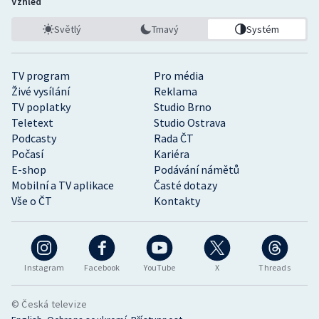
Vzhled
Světlý
Tmavý
Systém
TV program
Pro média
Živé vysílání
Reklama
TV poplatky
Studio Brno
Teletext
Studio Ostrava
Podcasty
Rada ČT
Počasí
Kariéra
E-shop
Podávání námětů
Mobilní a TV aplikace
Časté dotazy
Vše o ČT
Kontakty
Instagram
Facebook
YouTube
X
Threads
© Česká televize