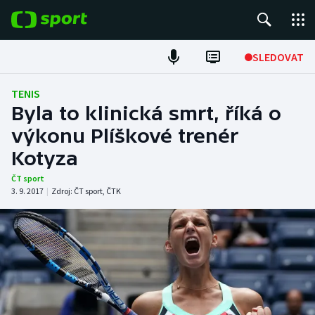
POPULÁRNÍ
SLEDOVAT
Fotbal
TENIS
Byla to klinická smrt, říká o
Hokej
výkonu Plíškové trenér
Kotyza
Tenis
ČT sport
Atletika
3. 9. 2017
|
Zdroj:
ČT sport
,
ČTK
Cyklistika
DALŠÍ SPORTY
Americký fotbal
NEPŘEHLÉDNĚTE