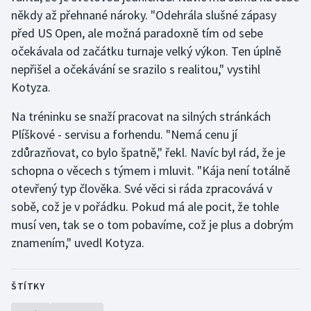
Stolní tenis
někdy až přehnané nároky. "Odehrála slušné zápasy
před US Open, ale možná paradoxně tím od sebe
Triatlon
očekávala od začátku turnaje velký výkon. Ten úplně
nepřišel a očekávání se srazilo s realitou," vystihl
Veslování
Kotyza.
Vodní slalom
Na tréninku se snaží pracovat na silných stránkách
Plíškové - servisu a forhendu. "Nemá cenu jí
Volejbal
zdůrazňovat, co bylo špatně," řekl. Navíc byl rád, že je
schopna o věcech s týmem i mluvit. "Kája není totálně
Ostatní
otevřený typ člověka. Své věci si ráda zpracovává v
sobě, což je v pořádku. Pokud má ale pocit, že tohle
musí ven, tak se o tom pobavíme, což je plus a dobrým
znamením," uvedl Kotyza.
ŠTÍTKY