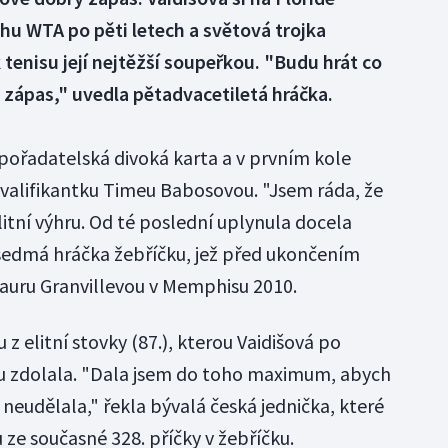
uhu WTA po pěti letech a světová trojka
tenisu její nejtěžší soupeřkou. "Budu hrát co
 zápas," uvedla pětadvacetiletá hráčka.
 pořadatelská divoká karta a v prvním kole
kvalifikantku Timeu Babosovou. "Jsem ráda, že
litní výhru. Od té poslední uplynula docela
sedmá hráčka žebříčku, jež před ukončením
Lauru Granvillevou v Memphisu 2010.
z elitní stovky (87.), kterou Vaidišová po
 zdolala. "Dala jsem do toho maximum, abych
 neudělala," řekla bývalá česká jednička, které
ze současné 328. příčky v žebříčku.