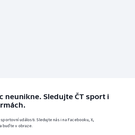
 neunikne. Sledujte ČT sport i
ormách.
 sportovní události. Sledujte nás i na Facebooku, X,
a buďte v obraze.