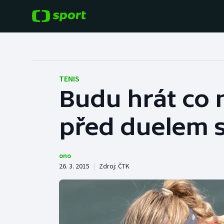
POPULÁRNÍ
DALŠÍ SPORTY
Fotbal
Americký fotbal
TENIS
Budu hrát co n
Hokej
Baseball a softbal
před duelem 
Tenis
Basketbal
Atletika
Biatlon
ono
26. 3. 2015
|
Zdroj:
ČTK
Cyklistika
Boby a skeleton
Box