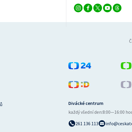
Č
Divácké centrum
ů
každý všední den:
8:00—16:00 ho
261 136 113
info@ceskate