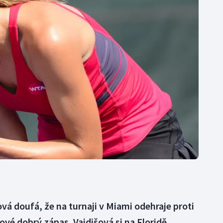
Moderní pětiboj
Triatlon
Motorsport
Veslování
Olympijské hry
Vodní slalom
Parasport
Volejbal
Plavání
Ostatní
Plážový volejbal
vá doufá, že na turnaji v Miami odehraje proti
vé dobrý zápas. Vaidišová si na Floridě