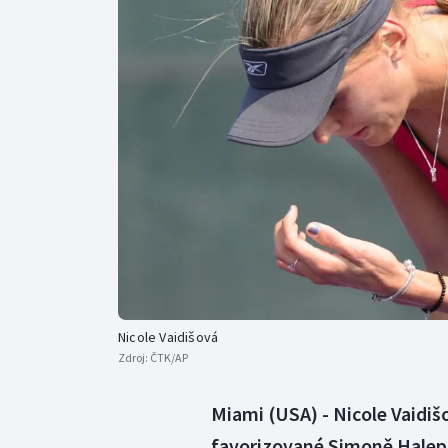
Curling
Dostihy
Florbal
Futsal
Golf
Gymnastika
Nicole Vaidišová
Zdroj:
ČTK/AP
Miami (USA) - Nicole Vaidišo
favorizované Simoně Halepo