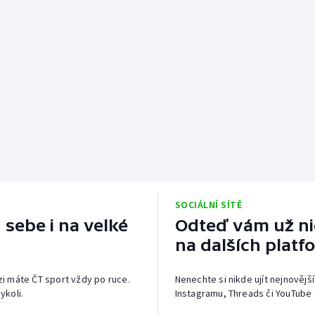
SOCIÁLNÍ SÍTĚ
 sebe i na velké
Odteď vám už nic
na dalších platf
izi máte ČT sport vždy po ruce.
Nenechte si nikde ujít nejnovější
ykoli.
Instagramu, Threads či YouTube 