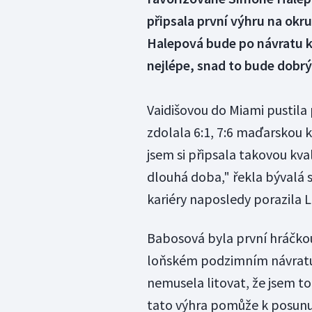
připsala první výhru na okr
Halepová bude po návratu k 
nejlépe, snad to bude dobrý
Vaidišovou do Miami pustila
zdolala 6:1, 7:6 maďarskou 
jsem si připsala takovou kva
dlouhá doba," řekla bývalá 
kariéry naposledy porazila 
Babosová byla první hráčkou 
loňském podzimním návratu
nemusela litovat, že jsem to
tato výhra pomůže k posunu 