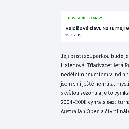
SOUVISEJÍCÍ ČLÁNKY
Vaidišová slaví. Na turnaji 
25. 3. 2015
Její příští soupeřkou bude je
Halepová. Třiadvacetiletá R
nedělním triumfem v Indian 
jsem s ní ještě nehrála, mys
skvělou sezonu a je to vynik
2004–2008 vyhrála šest turna
Australian Open a čtvrtfiná