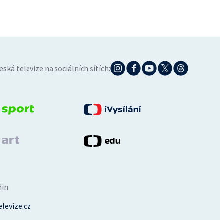
eská televize na sociálních sítích:
din
levize.cz