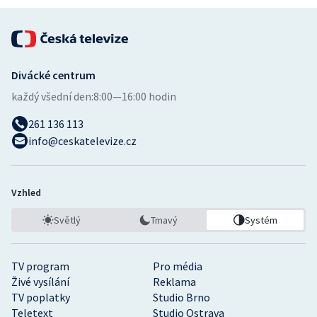
Stolní tenis
Triatlon
Divácké centrum
Veslování
každý všední den:
8:00—16:00 hodin
Vodní slalom
261 136 113
info@ceskatelevize.cz
Volejbal
Ostatní
Vzhled
Světlý
Tmavý
Systém
TV program
Pro média
Živé vysílání
Reklama
TV poplatky
Studio Brno
Teletext
Studio Ostrava