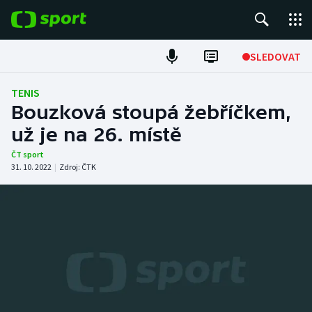
POPULÁRNÍ
SLEDOVAT
Fotbal
TENIS
Bouzková stoupá žebříčkem,
Hokej
už je na 26. místě
Tenis
ČT sport
31. 10. 2022
|
Zdroj:
ČTK
Atletika
Cyklistika
DALŠÍ SPORTY
Americký fotbal
NEPŘEHLÉDNĚTE