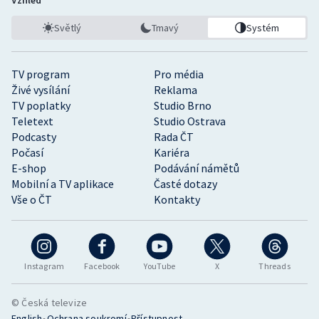
Světlý
Tmavý
Systém
TV program
Pro média
Živé vysílání
Reklama
TV poplatky
Studio Brno
Teletext
Studio Ostrava
Podcasty
Rada ČT
Počasí
Kariéra
E-shop
Podávání námětů
Mobilní a TV aplikace
Časté dotazy
Vše o ČT
Kontakty
Instagram
Facebook
YouTube
X
Threads
© Česká televize
•
•
English
Ochrana soukromí
Přístupnost