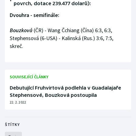
povrch, dotace 239.477 dolarů):
Stolní tenis
Dvouhra - semifinále:
Triatlon
Bouzková
(ČR) - Wang Čchiang (Čína) 6:3, 6:3,
Veslování
Stephensová (6-USA) - Kalinská (Rus.) 3:6, 7:5,
skreč.
Vodní slalom
Volejbal
SOUVISEJÍCÍ ČLÁNKY
Ostatní
Debutující Fruhvirtová podlehla v Guadalajaře
Stephensové, Bouzková postoupila
22. 2. 2022
ŠTÍTKY