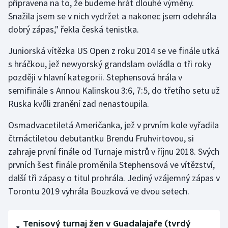
připravena na to, že budeme hrát dlouhé výměny.
Snažila jsem se v nich vydržet a nakonec jsem odehrála
Olympijské hry
dobrý zápas," řekla česká tenistka.
Parasport
Juniorská vítězka US Open z roku 2014 se ve finále utká
s hráčkou, jež newyorský grandslam ovládla o tři roky
Plavání
později v hlavní kategorii. Stephensová hrála v
Plážový volejbal
semifinále s Annou Kalinskou 3:6, 7:5, do třetího setu už
Ruska kvůli zranění zad nenastoupila.
Ragby
Osmadvacetiletá Američanka, jež v prvním kole vyřadila
čtrnáctiletou debutantku Brendu Fruhvirtovou, si
Rychlobruslení
zahraje první finále od Turnaje mistrů v říjnu 2018. Svých
Rychlostní kanoistika
prvních šest finále proměnila Stephensová ve vítězství,
další tři zápasy o titul prohrála. Jediný vzájemný zápas v
Short track
Torontu 2019 vyhrála Bouzková ve dvou setech.
Sportovní střelba
Tenisový turnaj žen v Guadalajaře (tvrdý