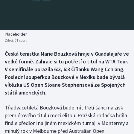
Baseball a softbal
Soutěže
Basketbal
Historické návraty
Biatlon
Aplikace ČT sport
Placeholder
Zdroj:
ČT sport
Boby a skeleton
AZ kvíz
Česká tenistka Marie Bouzková hraje v Guadalajaře ve
velké formě. Zahraje si tu potřetí o titul na WTA Tour.
Box
V semifinále porazila 6:3, 6:3 Číňanku Wang Čchiang.
Curling
Poslední soupeřkou Bouzkové v Mexiku bude bývalá
vítězka US Open Sloane Stephensová ze Spojených
Dostihy
států amerických.
Florbal
Třiadvacetiletá Bouzková bude mít třetí šanci na zisk
premiérového titulu mezi elitou. Pražská rodačka hrála
Futsal
finále předloni na jiném mexickém turnaji v Monterrey a
minulý rok v Melbourne před Australian Open.
Golf