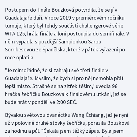
Postupem do finále Bouzková potvrdila, že se jí v
Gymnastika
Guadalajaře daří. V roce 2019 v premiérovém ročníku
turnaje, který byl tehdy součástí challengerové série
Házená
WTA 125, hrála finále a loni postoupila do semifinále. V
něm vypadla s pozdější šampionkou Sarou
Jezdectví
Sorribesovou ze Španělska, které v pátek vyřazení po
roce oplatila.
Judo
"Je mimořádné, že si zahraju své třetí finále v
Krasobruslení
Guadalajaře. Myslím, že bych si pro něj nemohla přát
lepší místo. Strašně se na zítřek těším," uvedla 96.
Lezení
hráčka žebříčku Bouzková k finálovému utkání, jež se
bude hrát v pondělí ve 2:00 SEČ.
Lyže a snowboard
Bývalou světovou dvanáctku Wang Čchiang, jež je nyní
Moderní pětiboj
až v polovině druhé stovky žebříčku, porazila Bouzková
za hodinu a půl. "Čekala jsem těžký zápas. Byla jsem
Motorsport