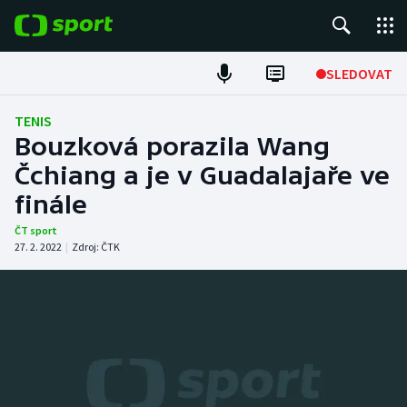
POPULÁRNÍ
SLEDOVAT
Fotbal
TENIS
Bouzková porazila Wang
Hokej
Čchiang a je v Guadalajaře ve
finále
Tenis
ČT sport
Atletika
27. 2. 2022
|
Zdroj:
ČTK
Cyklistika
DALŠÍ SPORTY
Americký fotbal
NEPŘEHLÉDNĚTE