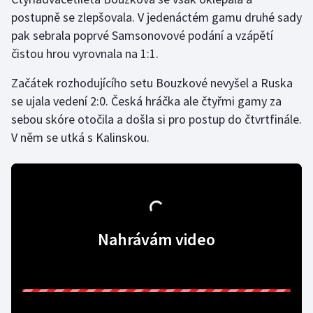
postupně se zlepšovala. V jedenáctém gamu druhé sady
Gymnastika
pak sebrala poprvé Samsonovové podání a vzápětí
čistou hrou vyrovnala na 1:1.
Házená
Začátek rozhodujícího setu Bouzkové nevyšel a Ruska
Jezdectví
se ujala vedení 2:0. Česká hráčka ale čtyřmi gamy za
sebou skóre otočila a došla si pro postup do čtvrtfinále.
Judo
V něm se utká s Kalinskou.
Krasobruslení
Lezení
Lyže a snowboard
Nahrávám video
Moderní pětiboj
Motorsport