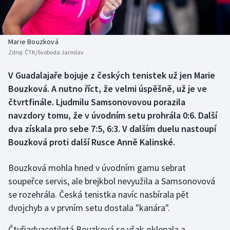
Baseball a softbal
Soutěže
Basketbal
Historické návraty
Marie Bouzková
Zdroj:
ČTK/Svoboda Jaroslav
Biatlon
Aplikace ČT sport
V Guadalajaře bojuje z českých tenistek už jen Marie
Boby a skeleton
AZ kvíz
Bouzková. A nutno říct, že velmi úspěšně, už je ve
čtvrtfinále. Ljudmilu Samsonovovou porazila
Box
navzdory tomu, že v úvodním setu prohrála 0:6. Další
dva získala pro sebe 7:5, 6:3. V dalším duelu nastoupí
Curling
Bouzková proti další Rusce Anně Kalinské.
Dostihy
Bouzková mohla hned v úvodním gamu sebrat
Florbal
soupeřce servis, ale brejkbol nevyužila a Samsonovová
se rozehrála. Česká tenistka navíc nasbírala pět
Futsal
dvojchyb a v prvním setu dostala "kanára".
Čtyřiadvacetiletá Bouzková se však oklepala a
Golf