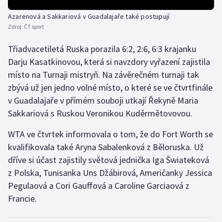
Olympijské hry
Azarenová a Sakkariová v Guadalajaře také postupují
Zdroj:
ČT sport
Parasport
Třiadvacetiletá Ruska porazila 6:2, 2:6, 6:3 krajanku
Darju Kasatkinovou, která si navzdory vyřazení zajistila
Plavání
místo na Turnaji mistryň. Na závěrečném turnaji tak
Plážový volejbal
zbývá už jen jedno volné místo, o které se ve čtvrtfinále
v Guadalajaře v přímém souboji utkají Řekyně Maria
Ragby
Sakkariová s Ruskou Veronikou Kuděrmětovovou.
WTA ve čtvrtek informovala o tom, že do Fort Worth se
Rychlobruslení
kvalifikovala také Aryna Sabalenková z Běloruska. Už
Rychlostní kanoistika
dříve si účast zajistily světová jednička Iga Šwiateková
z Polska, Tunisanka Uns Džábirová, Američanky Jessica
Short track
Pegulaová a Cori Gauffová a Caroline Garciaová z
Francie.
Sportovní střelba