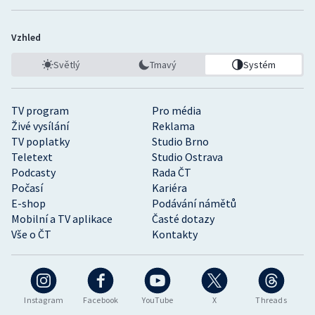
Vzhled
Světlý
Tmavý
Systém
TV program
Pro média
Živé vysílání
Reklama
TV poplatky
Studio Brno
Teletext
Studio Ostrava
Podcasty
Rada ČT
Počasí
Kariéra
E-shop
Podávání námětů
Mobilní a TV aplikace
Časté dotazy
Vše o ČT
Kontakty
Instagram
Facebook
YouTube
X
Threads