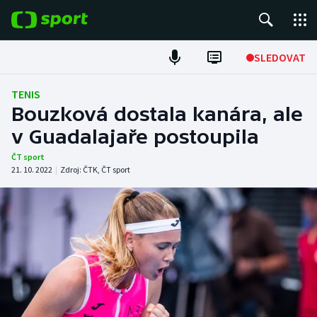
POPULÁRNÍ
SLEDOVAT
Fotbal
TENIS
Bouzková dostala kanára, ale
Hokej
v Guadalajaře postoupila
Tenis
ČT sport
21. 10. 2022
|
Zdroj:
ČTK
,
ČT sport
Atletika
Cyklistika
DALŠÍ SPORTY
Americký fotbal
NEPŘEHLÉDNĚTE