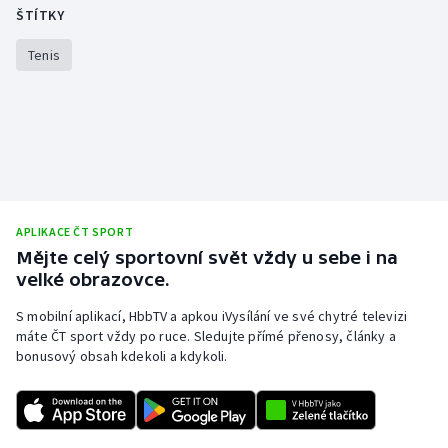
Stolní tenis
ŠTÍTKY
Tenis
Triatlon
Veslování
Vodní slalom
Volejbal
APLIKACE ČT SPORT
Ostatní
Mějte celý sportovní svět vždy u sebe i na
velké obrazovce.
S mobilní aplikací, HbbTV a apkou iVysílání ve své chytré televizi
máte ČT sport vždy po ruce. Sledujte přímé přenosy, články a
bonusový obsah kdekoli a kdykoli.