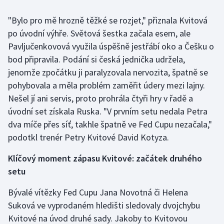
"Bylo pro mě hrozně těžké se rozjet," přiznala Kvitová
Gymnastika
po úvodní výhře. Světová šestka začala esem, ale
Pavljučenkovová využila úspěšně jestřábí oko a Češku o
Házená
bod připravila. Podání si česká jednička udržela,
Jezdectví
jenomže zpočátku ji paralyzovala nervozita, špatně se
pohybovala a měla problém zaměřit údery mezi lajny.
Judo
Nešel jí ani servis, proto prohrála čtyři hry v řadě a
úvodní set získala Ruska. "V prvním setu nedala Petra
Krasobruslení
dva míče přes síť, takhle špatně ve Fed Cupu nezačala,"
podotkl trenér Petry Kvitové David Kotyza.
Lezení
Klíčový moment zápasu Kvitové: začátek druhého
Lyže a snowboard
setu
Moderní pětiboj
Bývalé vítězky Fed Cupu Jana Novotná či Helena
Suková ve vyprodaném hledišti sledovaly dvojchybu
Motorsport
Kvitové na úvod druhé sady. Jakoby to Kvitovou