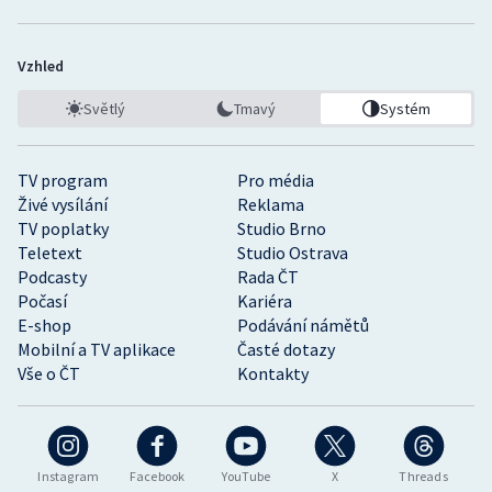
Vzhled
Světlý
Tmavý
Systém
TV program
Pro média
Živé vysílání
Reklama
TV poplatky
Studio Brno
Teletext
Studio Ostrava
Podcasty
Rada ČT
Počasí
Kariéra
E-shop
Podávání námětů
Mobilní a TV aplikace
Časté dotazy
Vše o ČT
Kontakty
Instagram
Facebook
YouTube
X
Threads