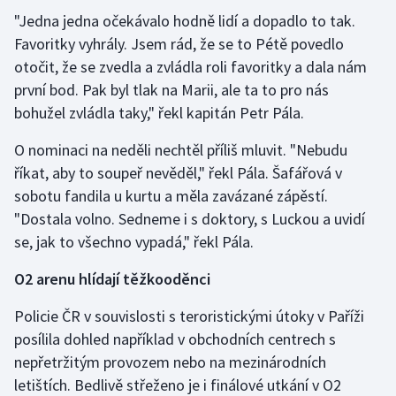
"Jedna jedna očekávalo hodně lidí a dopadlo to tak.
Favoritky vyhrály. Jsem rád, že se to Pétě povedlo
otočit, že se zvedla a zvládla roli favoritky a dala nám
první bod. Pak byl tlak na Marii, ale ta to pro nás
bohužel zvládla taky," řekl kapitán Petr Pála.
O nominaci na neděli nechtěl příliš mluvit. "Nebudu
říkat, aby to soupeř nevěděl," řekl Pála. Šafářová v
sobotu fandila u kurtu a měla zavázané zápěstí.
"Dostala volno. Sedneme i s doktory, s Luckou a uvidí
se, jak to všechno vypadá," řekl Pála.
O2 arenu hlídají těžkooděnci
Policie ČR v souvislosti s teroristickými útoky v Paříži
posílila dohled například v obchodních centrech s
nepřetržitým provozem nebo na mezinárodních
letištích. Bedlivě střeženo je i finálové utkání v O2