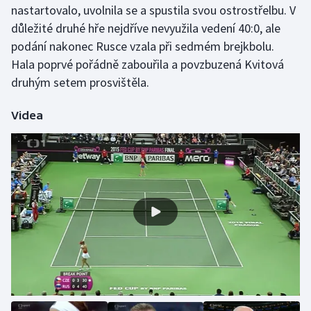
nastartovalo, uvolnila se a spustila svou ostrostřelbu. V
Olympijské hry
důležité druhé hře nejdříve nevyužila vedení 40:0, ale
podání nakonec Rusce vzala při sedmém brejkbolu.
Parasport
Hala poprvé pořádně zabouřila a povzbuzená Kvitová
druhým setem prosvištěla.
Plavání
Videa
Plážový volejbal
Ragby
Rychlobruslení
Rychlostní kanoistika
Short track
Sportovní střelba