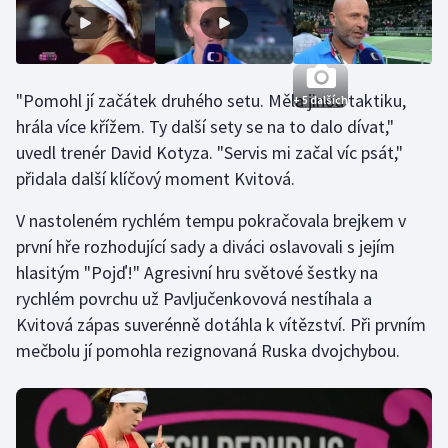
Stolní tenis
Triatlon
"Pomohl jí začátek druhého setu. Měla jinou taktiku,
+ 5 dalších
Veslování
hrála více křížem. Ty další sety se na to dalo dívat,"
uvedl trenér David Kotyza. "Servis mi začal víc psát,"
Vodní slalom
přidala další klíčový moment Kvitová.
Volejbal
V nastoleném rychlém tempu pokračovala brejkem v
první hře rozhodující sady a diváci oslavovali s jejím
Ostatní
hlasitým "Pojď!" Agresivní hru světové šestky na
rychlém povrchu už Pavljučenkovová nestíhala a
Kvitová zápas suverénně dotáhla k vítězství. Při prvním
mečbolu jí pomohla rezignovaná Ruska dvojchybou.