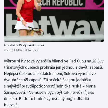
Anastasia Pavljučenkovová
Zdroj:
ČTK/Michal Kamaryt
Výhrou si Kvitová vylepšila bilanci ve Fed Cupu na 26:6, v
třísetových duelech prohrála jen jednou z devíti zápasů.
Nejlepší Češkou ale zdaleka není, Suková vyhrála ve
dvouhrách 45 zápasů. Zítra čeká českou jedničku
s největší pravděpodobností jednička ruská – Maria
Šarapovová. "Nemusela bych být tak nervózní jako
dneska. Bude to hodně vyrovnaný boj," odhadla
Kvitová.