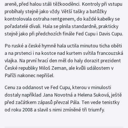
areně, před halou stáli těžkooděnci. Kontroly při vstupu
probíhaly stejně jako vždy. Větší tašky a batůžky
kontrolovala ostraha rentgenem, do každé kabelky se
pořadatelé dívali. Hala se plnila standardně, prakticky
stejně jako při předchozích finále Fed Cupu i Davis Cupu.
Po ruské a české hymně hala uctila minutou ticha oběti
a na prstenci i na kostce nad kurtem svítila francouzská
vlajka. Na první hrací den měl do haly dorazit prezident
České republiky Miloš Zeman, ale kvůli událostem v
Paříži nakonec nepřišel.
Cenu za oddanost ve Fed Cupu, kterou v minulosti
dostaly například Jana Novotná a Helena Suková, ještě
před začátkem zápasů převzal Pála. Ten vede tenistky
od roku 2008 a slavil s nimi zmíněné tři triumfy.