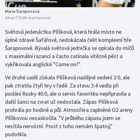
Maria Šarapovová
Zdroj:
ČTK/Michal Kamaryt
Světová jedenáctka Plíšková, která hrála místo ne
úplně zdravé Šafářové, nedokázala čelit komplexní hře
Šarapovové. Bývalá světová jednička se opírala do míčů
s maximální razancí a často zatínala vítězně pěst a
vykřikovala anglické "Come on!".
Ve druhé sadě získala Plíšková nadějné vedení 2:0, ale
pak ztratila čtyři hry v řadě. Za stavu 3:4 vedla při
podání Rusky 40:0, ale o servis favoritku nepřipravila a
další šanci na zvrat už nedostala. Zápas Plíšková
prohrála po hodině a půl. Atmosféra zaplněné O2 areny
Plíškovou nezaskočila. "V průběhu zápasu jsem se
necítila nervózní. Pocit z toho nemám špatný,"
podotkla.