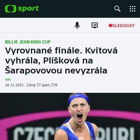
POPULÁRNÍ
SLEDOVAT
Fotbal
BILLIE JEAN KING CUP
Vyrovnané finále. Kvitová
Hokej
vyhrála, Plíšková na
Šarapovovou nevyzrála
Tenis
roh
Atletika
14. 11. 2015
|
Zdroj:
ČT sport
,
ČTK
Cyklistika
DALŠÍ SPORTY
Americký fotbal
NEPŘEHLÉDNĚTE