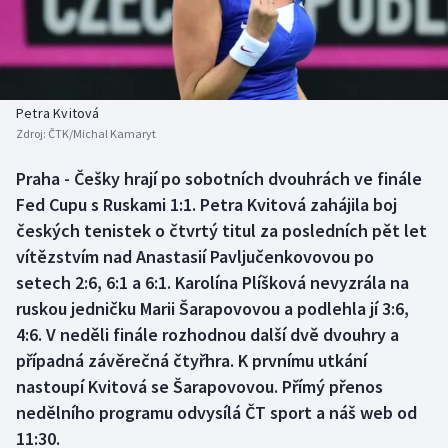
Baseball a softbal
Soutěže
Basketbal
Historické návraty
Biatlon
Aplikace ČT sport
Petra Kvitová
Zdroj:
ČTK/Michal Kamaryt
Boby a skeleton
AZ kvíz
Praha - Češky hrají po sobotních dvouhrách ve finále
Fed Cupu s Ruskami 1:1. Petra Kvitová zahájila boj
Box
českých tenistek o čtvrtý titul za posledních pět let
Curling
vítězstvím nad Anastasií Pavljučenkovovou po
setech 2:6, 6:1 a 6:1. Karolína Plíšková nevyzrála na
Dostihy
ruskou jedničku Marii Šarapovovou a podlehla jí 3:6,
4:6. V neděli finále rozhodnou další dvě dvouhry a
Florbal
případná závěrečná čtyřhra. K prvnímu utkání
nastoupí Kvitová se Šarapovovou. Přímý přenos
Futsal
nedělního programu odvysílá ČT sport a náš web od
11:30.
Golf