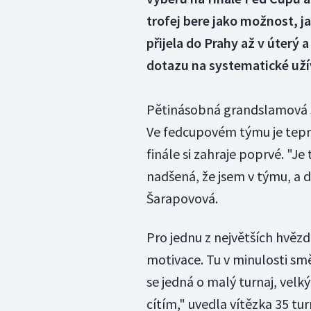
trofej bere jako možnost, j
přijela do Prahy až v úterý a
dotazu na systematické uží
Pětinásobná grandslamová š
Ve fedcupovém týmu je teprv
finále si zahraje poprvé. "Je
nadšená, že jsem v týmu, a 
Šarapovová.
Pro jednu z největších hvězd
motivace. Tu v minulosti smě
se jedná o malý turnaj, velk
cítím," uvedla vítězka 35 tu