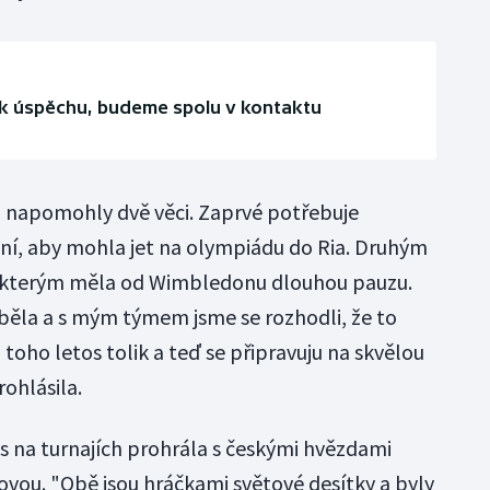
č k úspěchu, budeme spolu v kontaktu
pu napomohly dvě věci. Zaprvé potřebuje
ní, aby mohla jet na olympiádu do Ria. Druhým
i kterým měla od Wimbledonu dlouhou pauzu.
yběla a s mým týmem jsme se rozhodli, že to
oho letos tolik a teď se připravuju na skvělou
rohlásila.
os na turnajích prohrála s českými hvězdami
řovou. "Obě jsou hráčkami světové desítky a byly