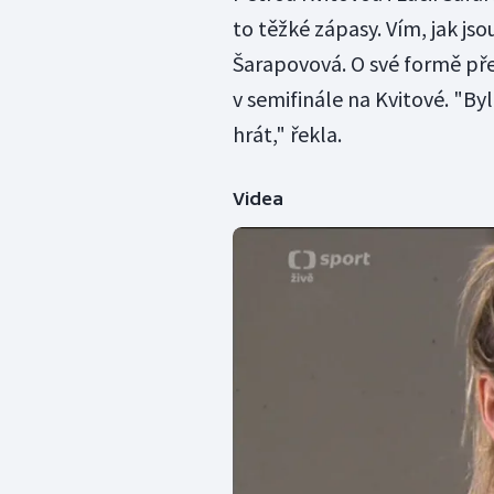
to těžké zápasy. Vím, jak js
Šarapovová. O své formě přes
v semifinále na Kvitové. "Byl
hrát," řekla.
Videa