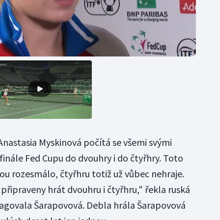
Anastasia Myskinová počítá se všemi svými
nále Fed Cupu do dvouhry i do čtyřhry. Toto
u rozesmálo, čtyřhru totiž už vůbec nehraje.
 připraveny hrát dvouhru i čtyřhru," řekla ruská
eagovala Šarapovová. Debla hrála Šarapovová