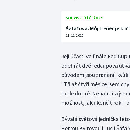
SOUVISEJÍCÍ ČLÁNKY
Šafářová: Můj trenér je klí
11. 11. 2015
Její účasti ve finále Fed Cu
odehrát dvě fedcupová utká
důvodem jsou zranění, kvůl
"Tři až čtyři měsíce jsem ch
bude dobré. Nenahrála jsem t
možnost, jak ukončit rok," p
Bývalá světová jednička let
Petrou Kvitovou i Lucií Šafá