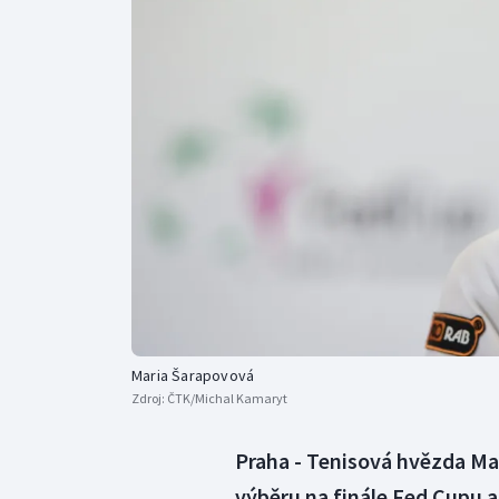
Curling
Dostihy
Florbal
Futsal
Golf
Gymnastika
Maria Šarapovová
Zdroj:
ČTK/Michal Kamaryt
Praha - Tenisová hvězda Mar
výběru na finále Fed Cupu a