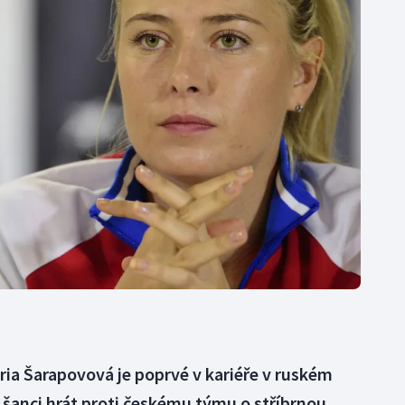
Moderní pětiboj
Triatlon
Motorsport
Veslování
Olympijské hry
Vodní slalom
Parasport
Volejbal
Plavání
Ostatní
Plážový volejbal
ia Šarapovová je poprvé v kariéře v ruském
 šanci hrát proti českému týmu o stříbrnou