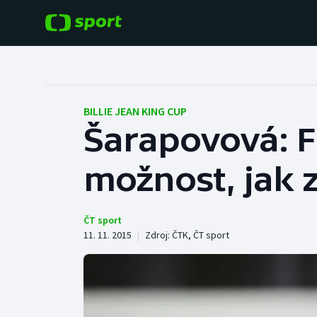
POPULÁRNÍ
DALŠÍ SPORTY
Fotbal
Americký fotbal
BILLIE JEAN KING CUP
Šarapovová: F
Hokej
Baseball a softbal
možnost, jak 
Tenis
Basketbal
Atletika
Biatlon
ČT sport
11. 11. 2015
|
Zdroj:
ČTK
,
ČT sport
Cyklistika
Boby a skeleton
Box