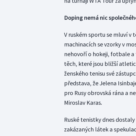
na turnaji WTA Tour za uplyn
Doping nemá nic společnéh
V ruském sportu se mluví v 
machinacích se vzorky v mos
nehovoří o hokeji, fotbale a 
těch, které jsou bližší atle
ženského tenisu své zástupc
představa, že Jelena Isinbaj
pro Rusy obrovská rána a ne
Miroslav Karas.
Ruské tenistky dnes dostaly 
zakázaných látek a spekulací