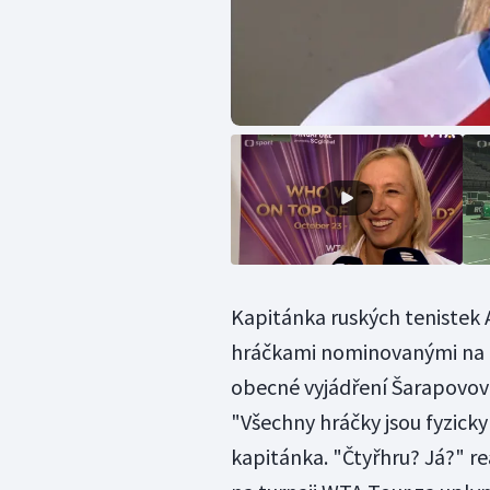
Kapitánka ruských tenistek 
hráčkami nominovanými na fi
obecné vyjádření Šarapovovo
"Všechny hráčky jsou fyzicky
kapitánka. "Čtyřhru? Já?" r