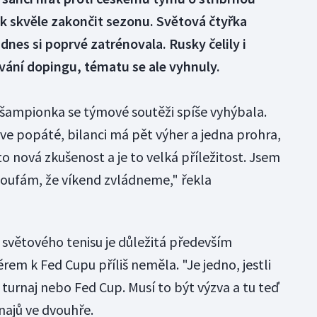
ak skvěle zakončit sezonu. Světová čtyřka
 dnes si poprvé zatrénovala. Rusky čelily i
vání dopingu, tématu se ale vyhnuly.
ampionka se týmové soutěži spíše vyhýbala.
e popáté, bilanci má pět výher a jedna prohra,
 to nová zkušenost a je to velká příležitost. Jsem
doufám, že víkend zvládneme," řekla
 světového tenisu je důležitá především
rem k Fed Cupu příliš neměla. "Je jedno, jestli
ý turnaj nebo Fed Cup. Musí to být výzva a tu teď
rnajů ve dvouhře.