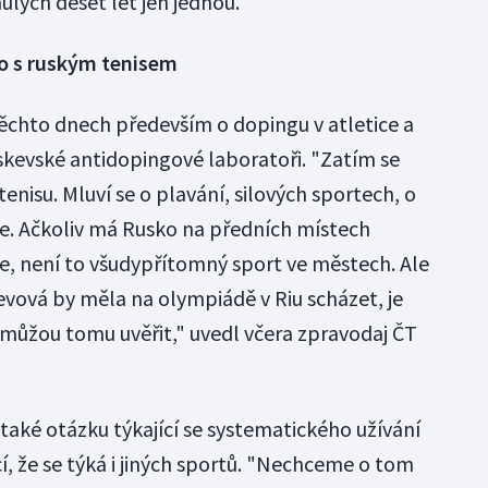
ulých deset let jen jednou.
o s ruským tenisem
těchto dnech především o dopingu v atletice a
kevské antidopingové laboratoři. "Zatím se
tenisu. Mluví se o plavání, silových sportech, o
tice. Ačkoliv má Rusko na předních místech
e, není to všudypřítomný sport ve městech. Ale
evová by měla na olympiádě v Riu scházet, je
můžou tomu uvěřit," uvedl včera zpravodaj ČT
také otázku týkající se systematického užívání
, že se týká i jiných sportů. "Nechceme o tom