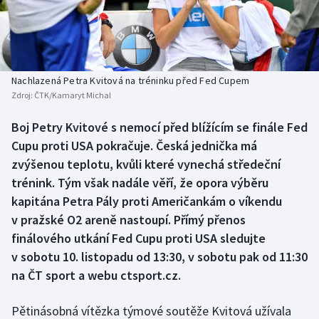
Baseball a softbal
Soutěže
Basketbal
Historické návraty
Biatlon
Aplikace ČT sport
Nachlazená Petra Kvitová na tréninku před Fed Cupem
Zdroj:
ČTK/Kamaryt Michal
Boby a skeleton
AZ kvíz
Boj Petry Kvitové s nemocí před blížícím se finále Fed
Cupu proti USA pokračuje. Česká jednička má
Box
zvýšenou teplotu, kvůli které vynechá středeční
Curling
trénink. Tým však nadále věří, že opora výběru
kapitána Petra Pály proti Američankám o víkendu
Dostihy
v pražské O2 areně nastoupí. Přímý přenos
finálového utkání Fed Cupu proti USA sledujte
Florbal
v sobotu 10. listopadu od 13:30, v sobotu pak od 11:30
na ČT sport a webu ctsport.cz.
Futsal
Pětinásobná vítězka týmové soutěže Kvitová užívala
Golf