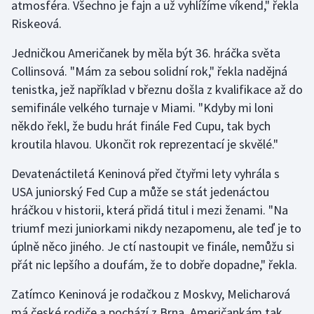
atmosféra. Všechno je fajn a už vyhlížíme víkend," řekla
Riskeová.
Jedničkou Američanek by měla být 36. hráčka světa
Collinsová. "Mám za sebou solidní rok," řekla nadějná
tenistka, jež například v březnu došla z kvalifikace až do
semifinále velkého turnaje v Miami. "Kdyby mi loni
někdo řekl, že budu hrát finále Fed Cupu, tak bych
kroutila hlavou. Ukončit rok reprezentací je skvělé."
Devatenáctiletá Keninová před čtyřmi lety vyhrála s
USA juniorský Fed Cup a může se stát jedenáctou
hráčkou v historii, která přidá titul i mezi ženami. "Na
triumf mezi juniorkami nikdy nezapomenu, ale teď je to
úplně něco jiného. Je ctí nastoupit ve finále, nemůžu si
přát nic lepšího a doufám, že to dobře dopadne," řekla.
Zatímco Keninová je rodačkou z Moskvy, Melicharová
má české rodiče a pochází z Brna. Američankám tak