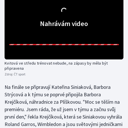
Olympijské hry
Nahrávám video
Parasport
Plavání
Plážový volejbal
Ragby
Kvitová ve středu trénovat nebude, na zápasy by měla být
připravena
Zdroj:
ČT sport
Rychlobruslení
Na finále se připravují Kateřina Siniaková, Barbora
Rychlostní kanoistika
Strýcová a k týmu se poprvé připojila Barbora
Krejčíková, náhradnice za Plíškovou. "Moc se těším na
Short track
premiéru. Jsem ráda, že už jsem v týmu a začnu svůj
první den," řekla Krejčíková, která se Siniakovou vyhrála
Sportovní střelba
Roland Garros, Wimbledon a jsou světovými jedničkami