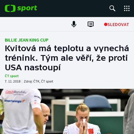
POPULÁRNÍ
SLEDOVAT
Fotbal
BILLIE JEAN KING CUP
Kvitová má teplotu a vynechá
Hokej
trénink. Tým ale věří, že proti
USA nastoupí
Tenis
ČT sport
Atletika
7. 11. 2018
|
Zdroj:
ČTK
,
ČT sport
Cyklistika
DALŠÍ SPORTY
Americký fotbal
NEPŘEHLÉDNĚTE