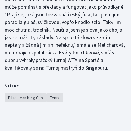
může pomáhat s překlady a fungovat jako průvodkyně.
"Ptají se, jaká jsou bezvadná český jídla, tak jsem jim
poradila guláš, svíčkovou, vepřo knedlo zelo. Taky jim
moc chutnal trdelník. Naučila jsem je slova jako ahoj a
jak se máš. Ty základy. Na sprostá slova se zatím
neptaly a žádná jim ani neřeknu," smála se Melicharová,
na turnajích spoluhráčka Květy Peschkeové, s níž v
dubnu vyhrály pražský turnaj WTA na Spartě a
kvalifikovaly se na Turnaj mistryň do Singapuru.
ŠTÍTKY
Billie Jean King Cup
Tenis