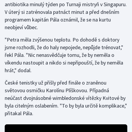
antibiotika minulý týden po Turnaji mistryň v Singapuru.
V úterý si zatrénovala patnáct minut a před dnešním
Gymnastika
programem kapitán Pála oznámil, že se na kurtu
neobjeví vůbec.
Házená
"Petra měla zvýšenou teplotu. Po dohodě s doktory
Jezdectví
jsme rozhodli, že do haly nepojede, nepůjde trénovat,"
řekl Pála. "Nic nenasvědčuje tomu, že by neměla o
Judo
víkendu nastoupit a nikdo si nepřipouští, že by neměla
hrát," dodal.
Krasobruslení
České tenistky už přišly před finále o zraněnou
Lezení
světovou osmičku Karolínu Plíškovou. Případná
neúčast dvojnásobné wimbledonské vítězky Kvitové by
Lyže a snowboard
byla citelným oslabením. "To by byla určitě komplikace,"
Moderní pětiboj
přitakal Pála.
Motorsport