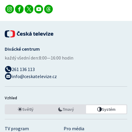
Divácké centrum
každý všední den:
8:00—16:00 hodin
261 136 113
info@ceskatelevize.cz
Vzhled
Světlý
Tmavý
Systém
TV program
Pro média