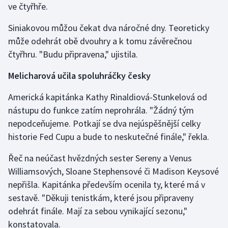
ve čtyřhře.
Stolní tenis
Siniakovou můžou čekat dva náročné dny. Teoreticky
Triatlon
může odehrát obě dvouhry a k tomu závěrečnou
čtyřhru. "Budu připravena," ujistila.
Veslování
Melicharová učila spoluhráčky česky
Vodní slalom
Americká kapitánka Kathy Rinaldiová-Stunkelová od
Volejbal
nástupu do funkce zatím neprohrála. "Žádný tým
nepodceňujeme. Potkají se dva nejúspěšnější celky
Ostatní
historie Fed Cupu a bude to neskutečné finále," řekla.
Řeč na neúčast hvězdných sester Sereny a Venus
Williamsových, Sloane Stephensové či Madison Keysové
nepřišla. Kapitánka především ocenila ty, které má v
sestavě. "Děkuji tenistkám, které jsou připraveny
odehrát finále. Mají za sebou vynikající sezonu,"
konstatovala.