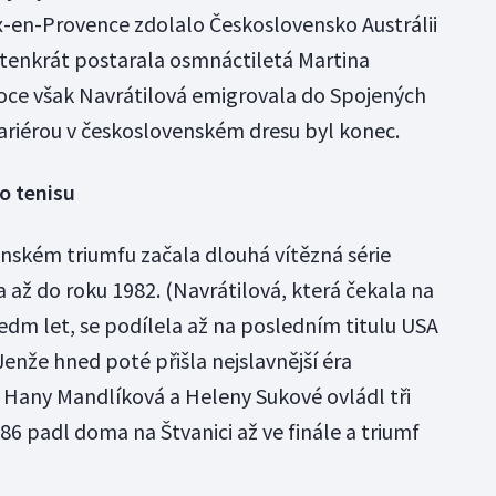
-en-Provence zdolalo Československo Austrálii
 tenkrát postarala osmnáctiletá Martina
roce však Navrátilová emigrovala do Spojených
 kariérou v československém dresu byl konec.
o tenisu
ském triumfu začala dlouhá vítězná série
a až do roku 1982. (Navrátilová, která čekala na
edm let, se podílela až na posledním titulu USA
Jenže hned poté přišla nejslavnější éra
Hany Mandlíková a Heleny Sukové ovládl tři
986 padl doma na Štvanici až ve finále a triumf