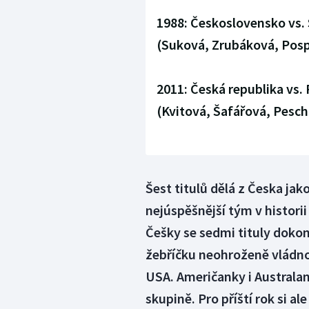
1988: Československo vs. 
(Suková, Zrubáková, Posp
2011: Česká republika vs.
(Kvitová, Šafářová, Pesc
Šest titulů dělá z Česka ja
nejúspěšnější tým v histori
Češky se sedmi tituly dokon
žebříčku neohroženě vládno
USA. Američanky i Australan
skupině. Pro příští rok si al