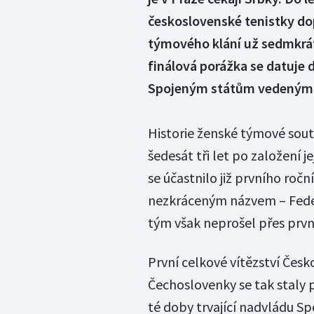
československé tenistky do
týmového klání už sedmkrát 
finálová porážka se datuje
Spojeným státům vedeným 
Historie ženské týmové soutě
šedesát tři let po založení 
se účastnilo již prvního ročn
nezkráceným názvem – Feder
tým však neprošel přes první
První celkové vítězství Česk
Čechoslovenky se tak staly p
té doby trvající nadvládu Spo