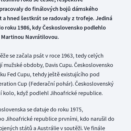
pracovaly do finálových bojů dámského
a hned šestkrát se radovaly z trofeje. Jediná
 do roku 1986, kdy Československo podlehlo
Martinou Navrátilovou.
že se začala psát v roce 1963, tedy celých
její mužské obdoby, Davis Cupu. Československo
íku Fed Cupu, tehdy ještě existujícího pod
ation Cup (Federační pohár). Československý
 kolo, když podlehl Jihoafrické republice.
oslovenska se datuje do roku 1975,
o Jihoafrické republice prvními, kdo narušil do
jených států a Austrálie v soutěži. Ve finále