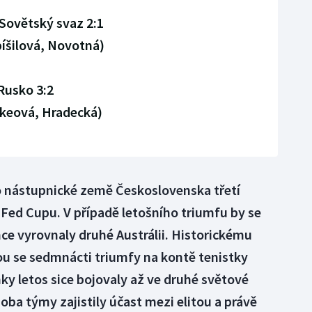
Sovětský svaz 2:1
íšilová, Novotná)
 Rusko 3:2
hkeová, Hradecká)
ko nástupnické země Československa třetí
i Fed Cupu. V případě letošního triumfu by se
ce vyrovnaly druhé Austrálii. Historickému
u se sedmnácti triumfy na kontě tenistky
ky letos sice bojovaly až ve druhé světové
e oba týmy zajistily účast mezi elitou a právě