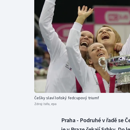
Curling
Dostihy
Florbal
Futsal
Golf
Gymnastika
Češky slaví loňský fedcupový triumf
Zdroj:
Isifa, epa
Praha - Podruhé v řadě se Č
je v Praze čekají Srbky. Do 