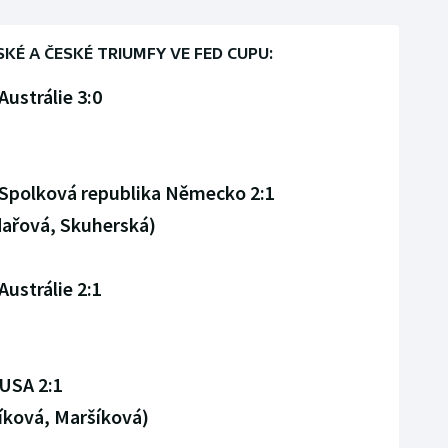
É A ČESKÉ TRIUMFY VE FED CUPU:
ustrálie 3:0
 Spolková republika Německo 2:1
ařová, Skuherská)
ustrálie 2:1
 USA 2:1
íková, Maršíková)