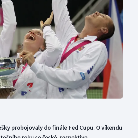
Moderní pětiboj
Triatlon
Motorsport
Veslování
Olympijské hry
Vodní slalom
Parasport
Volejbal
Plavání
Ostatní
Plážový volejbal
ešky probojovaly do finále Fed Cupu. O víkendu
letošního roku se české, respektive