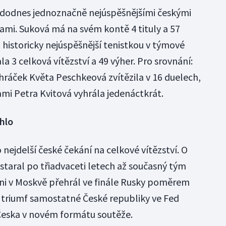
 dodnes jednoznačně nejúspěšnějšími českými
mi. Suková má na svém kontě 4 tituly a 57
u historicky nejúspěšnější tenistkou v týmové
la 3 celková vítězství a 49 výher. Pro srovnání:
 hráček Květa Peschkeová zvítězila v 16 duelech,
ami Petra Kvitová vyhrála jedenáctkrát.
áhlo
 nejdelší české čekání na celkové vítězství. O
staral po třiadvaceti letech až současný tým
oni v Moskvě přehrál ve finále Rusky poměrem
í triumf samostatné České republiky ve Fed
í Česka v novém formátu soutěže.