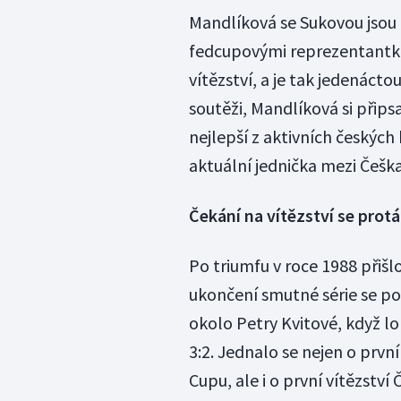
Mandlíková se Sukovou jsou
fedcupovými reprezentantka
vítězství, a je tak jedenácto
soutěži, Mandlíková si připsa
nejlepší z aktivních českých
aktuální jednička mezi Češk
Čekání na vítězství se prot
Po triumfu v roce 1988 přišlo
ukončení smutné série se po
okolo Petry Kvitové, když l
3:2. Jednalo se nejen o prvn
Cupu, ale i o první vítězstv