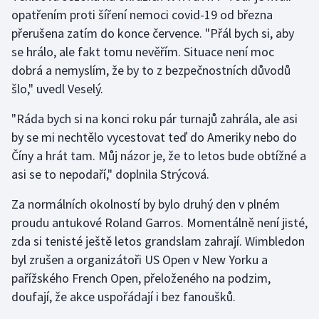
opatřením proti šíření nemoci covid-19 od března
přerušena zatím do konce července. "Přál bych si, aby
Gymnastika
se hrálo, ale fakt tomu nevěřím. Situace není moc
Házená
dobrá a nemyslím, že by to z bezpečnostních důvodů
šlo," uvedl Veselý.
Jezdectví
"Ráda bych si na konci roku pár turnajů zahrála, ale asi
Judo
by se mi nechtělo vycestovat teď do Ameriky nebo do
Číny a hrát tam. Můj názor je, že to letos bude obtížné a
Krasobruslení
asi se to nepodaří," doplnila Strýcová.
Za normálních okolností by bylo druhý den v plném
Lezení
proudu antukové Roland Garros. Momentálně není jisté,
Lyže a snowboard
zda si tenisté ještě letos grandslam zahrají. Wimbledon
byl zrušen a organizátoři US Open v New Yorku a
Moderní pětiboj
pařížského French Open, přeloženého na podzim,
doufají, že akce uspořádají i bez fanoušků.
Motorsport