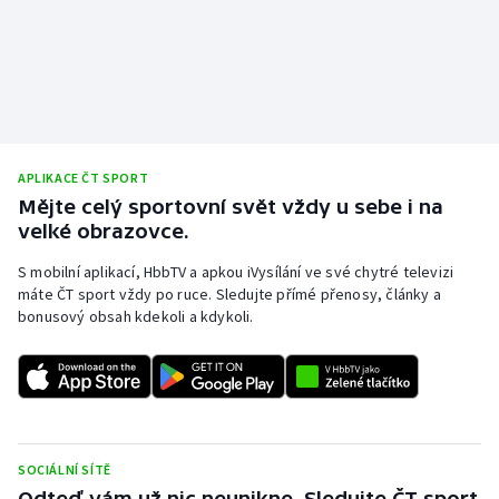
APLIKACE ČT SPORT
Mějte celý sportovní svět vždy u sebe i na
velké obrazovce.
S mobilní aplikací, HbbTV a apkou iVysílání ve své chytré televizi
máte ČT sport vždy po ruce. Sledujte přímé přenosy, články a
bonusový obsah kdekoli a kdykoli.
SOCIÁLNÍ SÍTĚ
Odteď vám už nic neunikne. Sledujte ČT sport