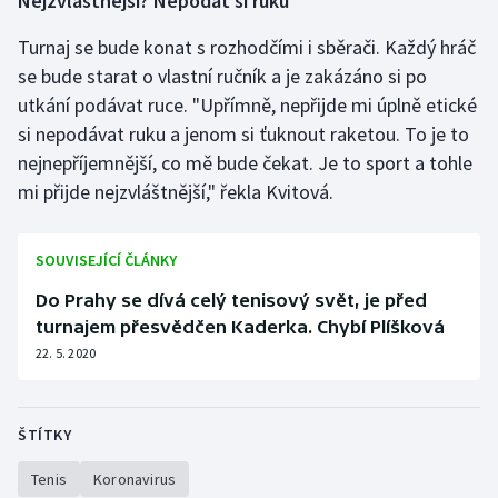
Nejzvláštnější? Nepodat si ruku
Stolní tenis
Turnaj se bude konat s rozhodčími i sběrači. Každý hráč
Triatlon
se bude starat o vlastní ručník a je zakázáno si po
utkání podávat ruce. "Upřímně, nepřijde mi úplně etické
Veslování
si nepodávat ruku a jenom si ťuknout raketou. To je to
nejnepříjemnější, co mě bude čekat. Je to sport a tohle
Vodní slalom
mi přijde nejzvláštnější," řekla Kvitová.
Volejbal
SOUVISEJÍCÍ ČLÁNKY
Ostatní
Do Prahy se dívá celý tenisový svět, je před
turnajem přesvědčen Kaderka. Chybí Plíšková
22. 5. 2020
ŠTÍTKY
Tenis
Koronavirus