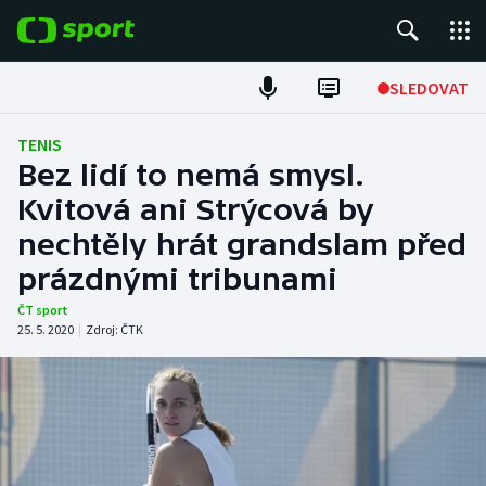
POPULÁRNÍ
SLEDOVAT
Fotbal
TENIS
Bez lidí to nemá smysl.
Hokej
Kvitová ani Strýcová by
nechtěly hrát grandslam před
Tenis
prázdnými tribunami
Atletika
ČT sport
25. 5. 2020
|
Zdroj:
ČTK
Cyklistika
DALŠÍ SPORTY
Americký fotbal
NEPŘEHLÉDNĚTE