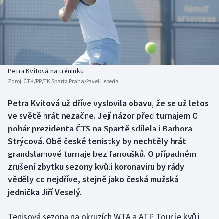
Baseball a softbal
Soutěže
Basketbal
Historické návraty
Biatlon
Aplikace ČT sport
Petra Kvitová na tréninku
Boby a skeleton
AZ kvíz
Zdroj:
ČTK/PR/TK Sparta Praha/Pavel Lebeda
Box
Petra Kvitová už dříve vyslovila obavu, že se už letos
ve světě hrát nezačne. Její názor před turnajem O
Curling
pohár prezidenta ČTS na Spartě sdílela i Barbora
Strýcová. Obě české tenistky by nechtěly hrát
Dostihy
grandslamové turnaje bez fanoušků. O případném
zrušení zbytku sezony kvůli koronaviru by rády
Florbal
věděly co nejdříve, stejně jako česká mužská
jednička Jiří Veselý.
Futsal
Tenisová sezona na okruzích WTA a ATP Tour je kvůli
Golf