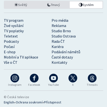
Světlý
Tmavý
Systém
TV program
Pro média
Živé vysílání
Reklama
TV poplatky
Studio Brno
Teletext
Studio Ostrava
Podcasty
Rada ČT
Počasí
Kariéra
E-shop
Podávání námětů
Mobilní a TV aplikace
Časté dotazy
Vše o ČT
Kontakty
Instagram
Facebook
YouTube
X
Threads
© Česká televize
•
•
English
Ochrana soukromí
Přístupnost