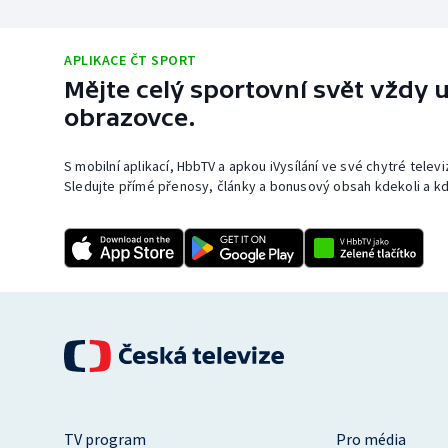
APLIKACE ČT SPORT
Mějte celý sportovní svět vždy u
obrazovce.
S mobilní aplikací, HbbTV a apkou iVysílání ve své chytré telev
Sledujte přímé přenosy, články a bonusový obsah kdekoli a kd
TV program
Pro média