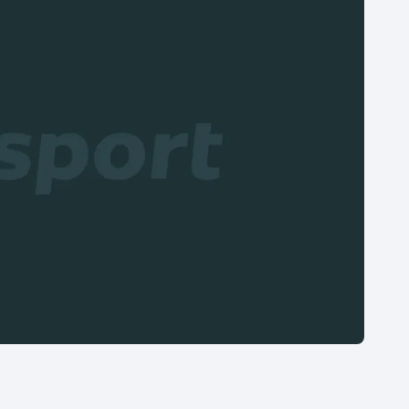
Moderní pětiboj
Triatlon
Motorsport
Veslování
Olympijské hry
Vodní slalom
Parasport
Volejbal
Plavání
Ostatní
Plážový volejbal