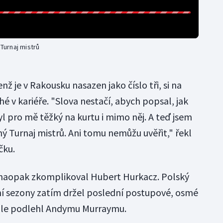
 Turnaj mistrů
enž je v Rakousku nasazen jako číslo tři, si na
hé v kariéře. "Slova nestačí, abych popsal, jak
yl pro mě těžký na kurtu i mimo něj. A teď jsem
 Turnaj mistrů. Ani tomu nemůžu uvěřit," řekl
čku.
si naopak zkomplikoval Hubert Hurkacz. Polský
šní sezony zatím držel poslední postupové, osmé
kole podlehl Andymu Murraymu.