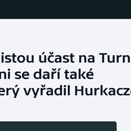
Házená
Ragby
jistou účast na Turn
Jezdectví
Rychlobruslení
ni se daří také
Rychlostní
Judo
kanoistika
rý vyřadil Hurkacz
Krasobruslení
Short track
Lezení
Sportovní střelba
Lyže a snowboard
Stolní tenis