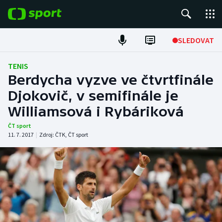
POPULÁRNÍ
SLEDOVAT
ME v atletice
TENIS
Berdycha vyzve ve čtvrtfinále
ME v plavání
Djokovič, v semifinále je
Williamsová i Rybáriková
Fotbal
ČT sport
Hokej
11. 7. 2017
|
Zdroj:
ČTK
,
ČT sport
Tenis
DALŠÍ SPORTY
Americký fotbal
NEPŘEHLÉDNĚTE