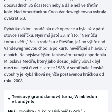
dosavadních 35 účastech nebyla dále než ve třetím
kole. Nad Američankou Coco Vandewegheovou vyhrála
dvakrát 6:3.
Rybáriková loni prodělala dvě operace a byla až v páté
stovce žebříčku. Nyní má jisté 33. místo. "Nemůžu
tomu uvěřit," žasla rodačka z Piešťan, jež po výhře nad
Vandewegheovou chodila po kurtu nevěřícně s hlavou v
dlaních. Na nejslavnějším tenisovém turnaji napodobila
Miloslava Mečíře, který jako dosud jediný Slovák byl
mezi nejlepší čtveřicí v roce 1988. V semifinále ženské
dvouhry je Rybáriková nejníže postavenou hráčkou od
roku 2008.
Tenisový grandslamový turnaj Wimbledon
v Londýně:
Muži:
Dvouhra - 4. kolo: Djokovič (2-Srb.) -