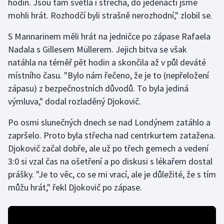
hodin. Jsou tam světla i střecha, do jedenácti jsme
mohli hrát. Rozhodčí byli strašně nerozhodní," zlobil se.
Moderní pětiboj
S Mannarinem měli hrát na jedničce po zápase Rafaela
Motorsport
Nadala s Gillesem Müllerem. Jejich bitva se však
natáhla na téměř pět hodin a skončila až v půl deváté
Olympijské hry
místního času. "Bylo nám řečeno, že je to (nepřeložení
Parasport
zápasu) z bezpečnostních důvodů. To byla jediná
výmluva," dodal rozladěný Djokovič.
Plavání
Po osmi slunečných dnech se nad Londýnem zatáhlo a
zapršelo. Proto byla střecha nad centrkurtem zatažena.
Plážový volejbal
Djokovič začal dobře, ale už po třech gemech a vedení
Ragby
3:0 si vzal čas na ošetření a po diskusi s lékařem dostal
prášky. "Je to věc, co se mi vrací, ale je důležité, že s tím
Rychlobruslení
můžu hrát," řekl Djokovič po zápase.
Rychlostní kanoistika