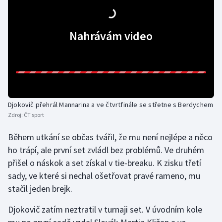
Short track
Sportovní střelba
Nahrávám video
Stolní tenis
Triatlon
Veslování
Djokovič přehrál Mannarina a ve čtvrtfinále se střetne s Berdychem
Zdroj:
ČT sport
Vodní slalom
Během utkání se občas tvářil, že mu není nejlépe a něco
ho trápí, ale první set zvládl bez problémů. Ve druhém
Volejbal
přišel o náskok a set získal v tie-breaku. K zisku třetí
Ostatní
sady, ve které si nechal ošetřovat pravé rameno, mu
stačil jeden brejk.
Djokovič zatím neztratil v turnaji set. V úvodním kole