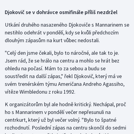
Djokovič se v dohrávce osmifinále příliš nezdržel
Futsal
Utkání druhého nasazeného Djokoviče s Mannarinem se
Golf
nestihlo odehrát v pondělí, kdy se kvůli předchozím
dlouhým zápasům na kurt vůbec nedostali.
Gymnastika
"Celý den jsme čekali, bylo to náročné, ale tak to je.
Házená
Jsem rád, že se hrálo na centru a mohlo se hrát bez
ohledu na počasí. Mám to za sebou a budu se
Jezdectví
soustředit na další zápas," řekl Djokovič, který má ve
svém trenérském týmu Američana Andreho Agassiho,
Judo
vítěze Wimbledonu z roku 1992.
Krasobruslení
K organizátorům byl ale hodně kritický. Nechápal, proč
ho s Mannarinem v pondělí večer nepřesunuli na
Lezení
centrkurt, který už byl večer volný. "Bylo to špatné
rozhodnutí. Poslední zápas na centru skončil do sedmi
Lyže a snowboard