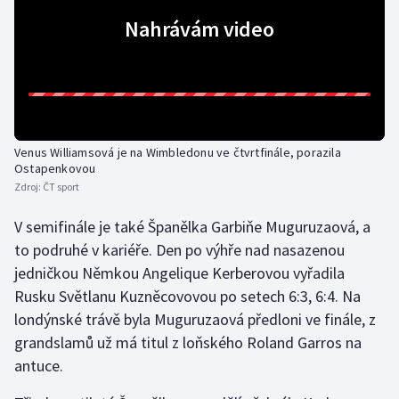
Nahrávám video
Venus Williamsová je na Wimbledonu ve čtvrtfinále, porazila
Ostapenkovou
Zdroj:
ČT sport
V semifinále je také Španělka Garbiňe Muguruzaová, a
to podruhé v kariéře. Den po výhře nad nasazenou
jedničkou Němkou Angelique Kerberovou vyřadila
Rusku Světlanu Kuzněcovovou po setech 6:3, 6:4. Na
londýnské trávě byla Muguruzaová předloni ve finále, z
grandslamů už má titul z loňského Roland Garros na
antuce.