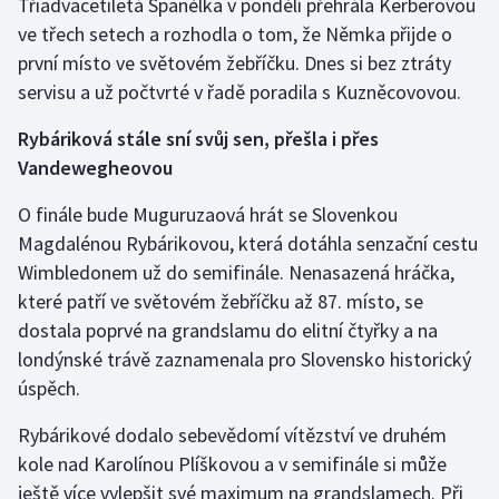
Třiadvacetiletá Španělka v pondělí přehrála Kerberovou
ve třech setech a rozhodla o tom, že Němka přijde o
první místo ve světovém žebříčku. Dnes si bez ztráty
servisu a už počtvrté v řadě poradila s Kuzněcovovou.
Rybáriková stále sní svůj sen, přešla i přes
Vandewegheovou
O finále bude Muguruzaová hrát se Slovenkou
Magdalénou Rybárikovou, která dotáhla senzační cestu
Wimbledonem už do semifinále. Nenasazená hráčka,
které patří ve světovém žebříčku až 87. místo, se
dostala poprvé na grandslamu do elitní čtyřky a na
londýnské trávě zaznamenala pro Slovensko historický
úspěch.
Rybárikové dodalo sebevědomí vítězství ve druhém
kole nad Karolínou Plíškovou a v semifinále si může
ještě více vylepšit své maximum na grandslamech. Při