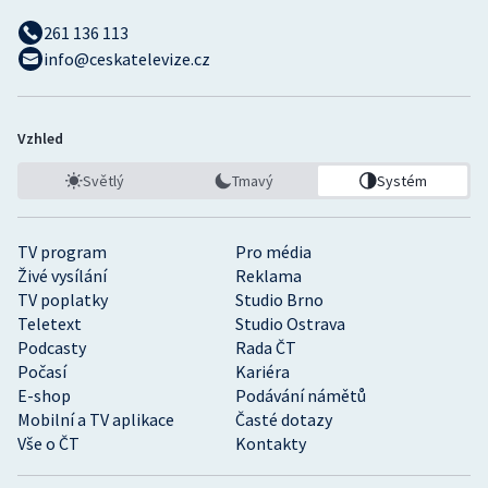
261 136 113
info@ceskatelevize.cz
Vzhled
Světlý
Tmavý
Systém
TV program
Pro média
Živé vysílání
Reklama
TV poplatky
Studio Brno
Teletext
Studio Ostrava
Podcasty
Rada ČT
Počasí
Kariéra
E-shop
Podávání námětů
Mobilní a TV aplikace
Časté dotazy
Vše o ČT
Kontakty