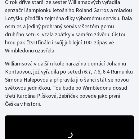
O rok dříve starší ze sester Williamsových vyřadila
senzační šampionku letošního Roland Garros a mladou
Lotyšku předčila zejména díky výbornému servisu. Dala
osm es a jediný prohraný servis v šestém gemu
druhého setu si vzala zpátky v samém závěru. Čistou
hrou pak čtvrtfinále i svůj jubilejní 100. zápas ve
Wimbledonu uzavřela.
Williamsová v dalším kole narazí na domácí Johannu
Kontaovou, jež vyřadila po setech 6:7, 7:6, 6:4 Rumunku
Simonu Halepovou a připravila ji o šanci stát se novou
světovou jedničkou. Tou bude po Wimbledonu dosud
třetí Karolína Plíšková, žebříček povede jako první
Češka v historii.