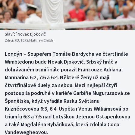
Atletika
Soutěže
Baseball a softbal
Historické návraty
Basketbal
Aplikace ČT sport
Slavící Novak Djokovič
Zdroj:
REUTERS/Matthew Childs
Biatlon
AZ kvíz
Londýn – Soupeřem Tomáše Berdycha ve čtvrtfinále
Wimbledonu bude Novak Djokovič. Srbský hráč v
Boby a skeleton
dohrávaném osmifinále porazil Francouze Adriana
Box
Mannarina 6:2, 7:6 a 6:4. Některé ženy už mají
čtvrtfinálové duely za sebou. Mezi nejlepší čtyři
Curling
postoupila podruhé v kariéře Garbiňe Muguruzaová ze
Španělska, když vyřadila Rusku Světlanu
Cyklistika
Kuzněcovovou 6:3, 6:4. Uspěla i Venus Williamsová po
triumfu 6:3 a 7:5 nad Lotyškou Jelenou Ostapenkovou
Dostihy
a také Magdaléna Rybáriková, která zdolala Coco
Vandewegheovou.
Florbal