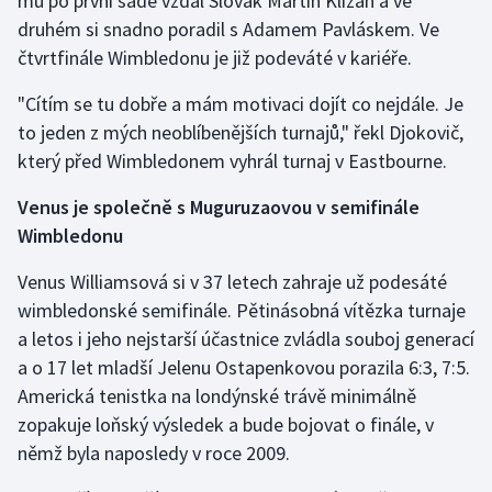
mu po první sadě vzdal Slovák Martin Kližan a ve
druhém si snadno poradil s Adamem Pavláskem. Ve
čtvrtfinále Wimbledonu je již podeváté v kariéře.
"Cítím se tu dobře a mám motivaci dojít co nejdále. Je
to jeden z mých neoblíbenějších turnajů," řekl Djokovič,
který před Wimbledonem vyhrál turnaj v Eastbourne.
Venus je společně s Muguruzaovou v semifinále
Wimbledonu
Venus Williamsová si v 37 letech zahraje už podesáté
wimbledonské semifinále. Pětinásobná vítězka turnaje
a letos i jeho nejstarší účastnice zvládla souboj generací
a o 17 let mladší Jelenu Ostapenkovou porazila 6:3, 7:5.
Americká tenistka na londýnské trávě minimálně
zopakuje loňský výsledek a bude bojovat o finále, v
němž byla naposledy v roce 2009.