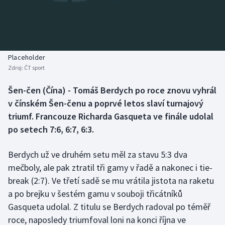
Baseball a softbal
Soutěže
Basketbal
Historické návraty
Biatlon
Aplikace ČT sport
Placeholder
Zdroj:
ČT sport
Boby a skeleton
AZ kvíz
Šen-čen (Čína) - Tomáš Berdych po roce znovu vyhrál
v čínském Šen-čenu a poprvé letos slaví turnajový
Box
triumf. Francouze Richarda Gasqueta ve finále udolal
Curling
po setech 7:6, 6:7, 6:3.
Dostihy
Berdych už ve druhém setu měl za stavu 5:3 dva
mečboly, ale pak ztratil tři gamy v řadě a nakonec i tie-
Florbal
break (2:7). Ve třetí sadě se mu vrátila jistota na raketu
a po brejku v šestém gamu v souboji třicátníků
Futsal
Gasqueta udolal. Z titulu se Berdych radoval po téměř
roce, naposledy triumfoval loni na konci října ve
Golf