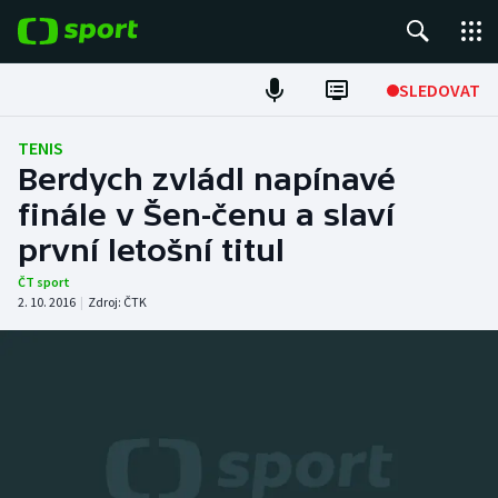
POPULÁRNÍ
SLEDOVAT
Fotbal
TENIS
Berdych zvládl napínavé
Hokej
finále v Šen-čenu a slaví
první letošní titul
Tenis
ČT sport
Atletika
2. 10. 2016
|
Zdroj:
ČTK
Cyklistika
DALŠÍ SPORTY
Americký fotbal
NEPŘEHLÉDNĚTE