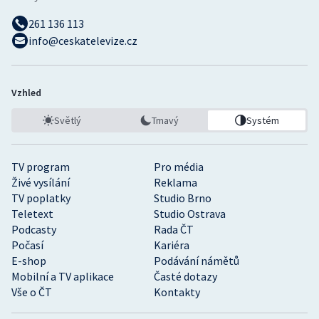
261 136 113
info@ceskatelevize.cz
Vzhled
Světlý
Tmavý
Systém
TV program
Pro média
Živé vysílání
Reklama
TV poplatky
Studio Brno
Teletext
Studio Ostrava
Podcasty
Rada ČT
Počasí
Kariéra
E-shop
Podávání námětů
Mobilní a TV aplikace
Časté dotazy
Vše o ČT
Kontakty