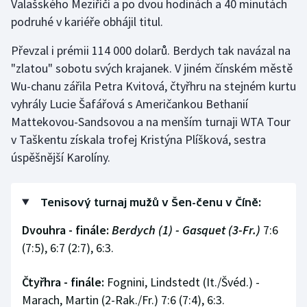
Valašského Meziříčí a po dvou hodinách a 40 minutách
podruhé v kariéře obhájil titul.
Olympijské hry
Převzal i prémii 114 000 dolarů. Berdych tak navázal na
Parasport
"zlatou" sobotu svých krajanek. V jiném čínském městě
Wu-chanu zářila Petra Kvitová, čtyřhru na stejném kurtu
Plavání
vyhrály Lucie Šafářová s Američankou Bethanií
Plážový volejbal
Mattekovou-Sandsovou a na menším turnaji WTA Tour
v Taškentu získala trofej Kristýna Plíšková, sestra
Ragby
úspěšnější Karolíny.
Rychlobruslení
Tenisový turnaj mužů v Šen-čenu v Číně:
Rychlostní kanoistika
Dvouhra - finále:
Berdych (1) - Gasquet (3-Fr.)
7:6
(7:5), 6:7 (2:7), 6:3.
Short track
Čtyřhra - finále:
Fognini, Lindstedt (It./Švéd.) -
Sportovní střelba
Marach, Martin (2-Rak./Fr.) 7:6 (7:4), 6:3.