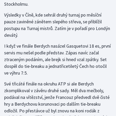
Stockholmu.
Gymnastika
Výsledky v Číně, kde sehrál druhý turnaj po měsíční
pauze zaviněné zánětem slepého střeva, se přiblížil
Házená
postupu na Turnaj mistrů. Zatím je v pořadí pro Londýn
devátý.
Jezdectví
I když ve finále Berdych nasázel Gasquetovi 18 es, první
Judo
servis mu nešel podle představ. Zápas navíc začal
ztraceným podáním, ale brejk si hned vzal zpátky. Set
Krasobruslení
dospěl do tie-breaku a jednatřicetiletý Čech ho otočil
ve výhru 7:5.
Lezení
Své třicáté finále na okruhu ATP si ale Berdych
Lyže a snowboard
zkomplikoval v závěru druhé sady. Měl dva mečboly,
podával na vítězství, jenže Francouz předvedl dvě čisté
Moderní pětiboj
hry a Berdychovu korunovaci po dalším tie-breaku
odložil. Po přestávce už byl znovu na koni rodák z
Motorsport