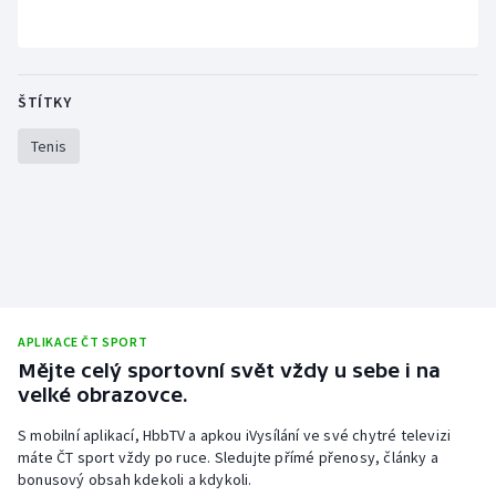
Stolní tenis
Triatlon
ŠTÍTKY
Veslování
Tenis
Vodní slalom
Volejbal
Ostatní
APLIKACE ČT SPORT
Mějte celý sportovní svět vždy u sebe i na
velké obrazovce.
S mobilní aplikací, HbbTV a apkou iVysílání ve své chytré televizi
máte ČT sport vždy po ruce. Sledujte přímé přenosy, články a
bonusový obsah kdekoli a kdykoli.