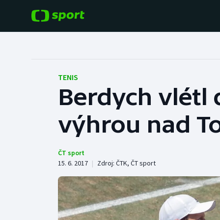
POPULÁRNÍ
DALŠÍ SPORTY
Fotbal
Americký fotbal
TENIS
Berdych vlétl
Hokej
Baseball a softbal
výhrou nad T
Tenis
Basketbal
Atletika
Biatlon
ČT sport
15. 6. 2017
|
Zdroj:
ČTK
,
ČT sport
Cyklistika
Boby a skeleton
Box