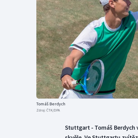
Curling
Dostihy
Florbal
Futsal
Golf
Gymnastika
Tomáš Berdych
Zdroj:
ČTK/DPA
Stuttgart - Tomáš Berdych v
skvěle. Ve Stuttgartu zvítě