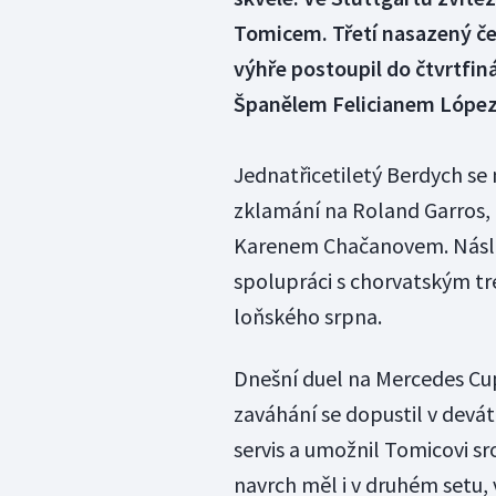
Tomicem. Třetí nasazený čes
výhře postoupil do čtvrtfin
Španělem Felicianem Lópeze
Jednatřicetiletý Berdych se
zklamání na Roland Garros,
Karenem Chačanovem. Násled
spolupráci s chorvatským t
loňského srpna.
Dnešní duel na Mercedes Cup
zaváhání se dopustil v devát
servis a umožnil Tomicovi sr
navrch měl i v druhém setu,