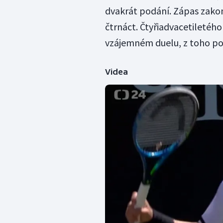
dvakrát podání. Zápas zakonč
čtrnáct. Čtyřiadvacetiletého
vzájemném duelu, z toho pot
Videa