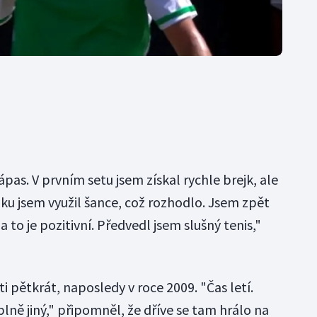
ápas. V prvním setu jsem získal rychle brejk, ale
aku jsem využil šance, což rozhodlo. Jsem zpět
a to je pozitivní. Předvedl jsem slušný tenis,"
i pětkrát, naposledy v roce 2009. "Čas letí.
plně jiný," připomněl, že dříve se tam hrálo na