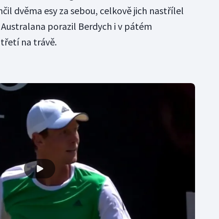
il dvěma esy za sebou, celkově jich nastřílel
 Australana porazil Berdych i v pátém
řetí na trávě.