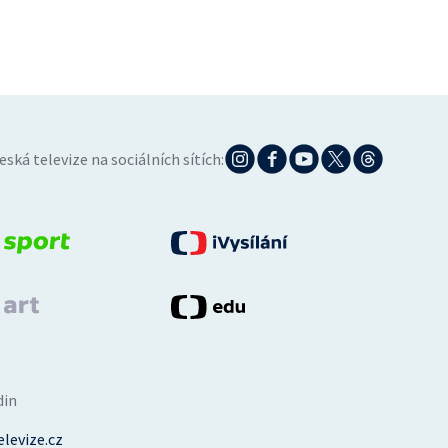
eská televize na sociálních sítích:
din
levize.cz