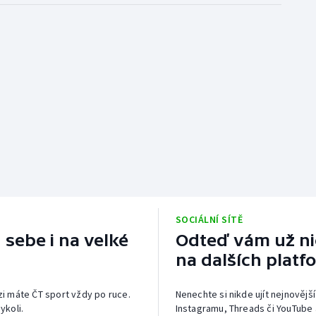
SOCIÁLNÍ SÍTĚ
 sebe i na velké
Odteď vám už nic
na dalších platf
izi máte ČT sport vždy po ruce.
Nenechte si nikde ujít nejnovější
ykoli.
Instagramu, Threads či YouTube 