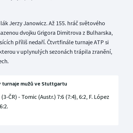
lák Jerzy Janowicz. Až 155. hráč světového
asazenou dvojku Grigora Dimitrova z Bulharska,
ích příliš nedaří. Čtvrtfinále turnaje ATP si
kterou v uplynulých sezonách trápila zranění,
ech.
 turnaje mužů ve Stuttgartu
3-ČR) - Tomic (Austr.) 7:6 (7:4), 6:2, F. López
6:2.