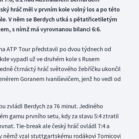
ký hráč měl v prvním kole volný los a po této
ále. V něm se Berdych utká s pětatřicetiletým
m, s nímž má vyrovnanou bilanci 6:6.
 na ATP Tour představil po dvou týdnech od
 kde vypadl už ve druhém kole s Rusem
ně čtrnáctý hráč světového žebříčku ukončil
renérem Goranem Ivaniševičem, jenž ho vedl od
u zvládl Berdych za 76 minut. Jediného
ém gamu prvního setu, kdy za stavu 5:4 ztratil
ovnat. Tie-break ale český hráč ovládl 7:4 a
 v němž vzal stuttgartskému rodákovi Tomicovi