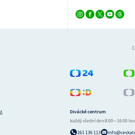
Č
Divácké centrum
ů
každý všední den:
8:00—16:00 ho
261 136 113
info@ceskate