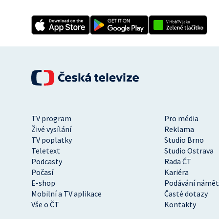
TV program
Pro média
Živé vysílání
Reklama
TV poplatky
Studio Brno
Teletext
Studio Ostrava
Podcasty
Rada ČT
Počasí
Kariéra
E-shop
Podávání námět
Mobilní a TV aplikace
Časté dotazy
Vše o ČT
Kontakty