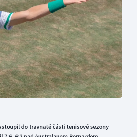
Moderní pětiboj
Triatlon
Motorsport
Veslování
Olympijské hry
Vodní slalom
Parasport
Volejbal
Plavání
Ostatní
Plážový volejbal
stoupil do travnaté části tenisové sezony
zil 7:6, 6:2 nad Australanem Bernardem