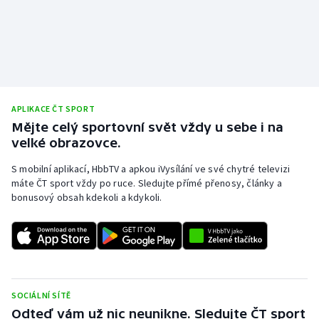
Olympijské hry
Parasport
Plavání
APLIKACE ČT SPORT
Plážový volejbal
Mějte celý sportovní svět vždy u sebe i na
velké obrazovce.
Ragby
S mobilní aplikací, HbbTV a apkou iVysílání ve své chytré televizi
máte ČT sport vždy po ruce. Sledujte přímé přenosy, články a
Rychlobruslení
bonusový obsah kdekoli a kdykoli.
Rychlostní kanoistika
Short track
Sportovní střelba
SOCIÁLNÍ SÍTĚ
Odteď vám už nic neunikne. Sledujte ČT sport