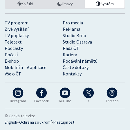
Světlý
Tmavý
Systém
TV program
Pro média
Živé vysílání
Reklama
TV poplatky
Studio Brno
Teletext
Studio Ostrava
Podcasty
Rada ČT
Počasí
Kariéra
E-shop
Podávání námětů
Mobilní a TV aplikace
Časté dotazy
Vše o ČT
Kontakty
Instagram
Facebook
YouTube
X
Threads
© Česká televize
•
•
English
Ochrana soukromí
Přístupnost