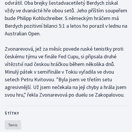
odvrátil. Oba brejky šestadvacetiletý Berdych získal
vždy ve dvanácté hře obou setů. Jeho příštím soupeřem
Gymnastika
bude Philipp Kohlschreiber. S německým hráčem má
Berdych pozitivní bilanci 5:1 a letos ho porazil v lednu na
Házená
Australian Open.
Jezdectví
Zvonarevová, jež za měsíc povede ruské tenistky proti
českému týmu ve finále Fed Cupu, si připsala druhé
Judo
vítězství nad českou hráčkou během několika dnů.
Krasobruslení
Minulý pátek v semifinále v Tokiu vyřadila ve dvou
setech Petru Kvitovou. "Byla jsem ve třetím setu
Lezení
agresivnější. Už jsem nečekala na její chyby a hrála jsem
svou hru," řekla Zvonarevová po duelu se Zakopalovou.
Lyže a snowboard
Moderní pětiboj
ŠTÍTKY
Tenis
Motorsport