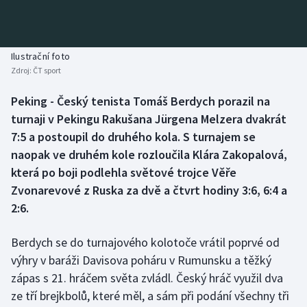
Baseball a softbal
Soutěže
Basketbal
Historické návraty
Ilustrační foto
Zdroj:
ČT sport
Biatlon
Aplikace ČT sport
Peking - Český tenista Tomáš Berdych porazil na
Boby a skeleton
AZ kvíz
turnaji v Pekingu Rakušana Jürgena Melzera dvakrát
7:5 a postoupil do druhého kola. S turnajem se
Box
naopak ve druhém kole rozloučila Klára Zakopalová,
která po boji podlehla světové trojce Věře
Curling
Zvonarevové z Ruska za dvě a čtvrt hodiny 3:6, 6:4 a
2:6.
Dostihy
Florbal
Berdych se do turnajového kolotoče vrátil poprvé od
výhry v baráži Davisova poháru v Rumunsku a těžký
Futsal
zápas s 21. hráčem světa zvládl. Český hráč využil dva
ze tří brejkbolů, které měl, a sám při podání všechny tři
Golf