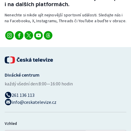
i na dalších platformách.
Stolní tenis
Nenechte si nikde ujít nejnovější sportovní události. Sledujte nás i
Triatlon
na Facebooku, X, Instagramu, Threads či YouTube a buďte v obraze.
Veslování
Vodní slalom
Volejbal
Ostatní
Divácké centrum
každý všední den:
8:00—16:00 hodin
261 136 113
info@ceskatelevize.cz
Vzhled