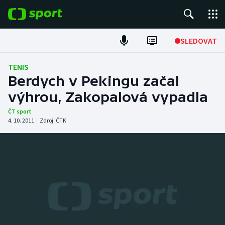
POPULÁRNÍ
SLEDOVAT
Fotbal
TENIS
Berdych v Pekingu začal
Hokej
výhrou, Zakopalová vypadla
Tenis
ČT sport
4. 10. 2011
|
Zdroj:
ČTK
Atletika
Cyklistika
DALŠÍ SPORTY
Americký fotbal
NEPŘEHLÉDNĚTE