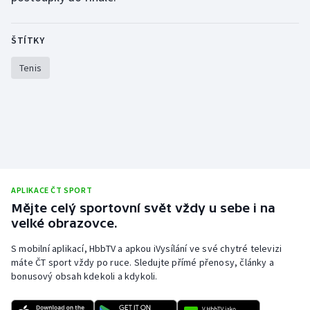
Stolní tenis
ŠTÍTKY
Triatlon
Tenis
Veslování
Vodní slalom
Volejbal
Ostatní
APLIKACE ČT SPORT
Mějte celý sportovní svět vždy u sebe i na
velké obrazovce.
S mobilní aplikací, HbbTV a apkou iVysílání ve své chytré televizi
máte ČT sport vždy po ruce. Sledujte přímé přenosy, články a
bonusový obsah kdekoli a kdykoli.