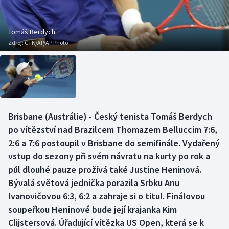
Baseball a softbal
Soutěže
Basketbal
Historické návraty
Tomáš Berdych
Zdroj:
ČTK/AP/AP Photo
Biatlon
Aplikace ČT sport
Boby a skeleton
AZ kvíz
Box
Brisbane (Austrálie) - Český tenista Tomáš Berdych
po vítězství nad Brazilcem Thomazem Belluccim 7:6,
Curling
2:6 a 7:6 postoupil v Brisbane do semifinále. Vydařený
Dostihy
vstup do sezony při svém návratu na kurty po rok a
půl dlouhé pauze prožívá také Justine Heninová.
Florbal
Bývalá světová jednička porazila Srbku Anu
Ivanovičovou 6:3, 6:2 a zahraje si o titul. Finálovou
Futsal
soupeřkou Heninové bude její krajanka Kim
Clijstersová. Úřadující vítězka US Open, která se k
Golf