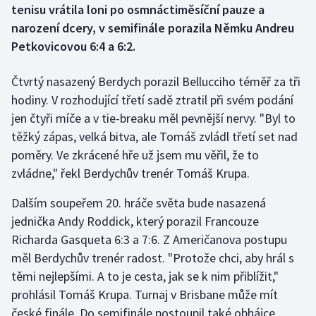
tenisu vrátila loni po osmnáctiměsíční pauze a
narození dcery, v semifinále porazila Němku Andreu
Gymnastika
Petkovicovou 6:4 a 6:2.
Házená
Čtvrtý nasazený Berdych porazil Bellucciho téměř za tři
hodiny. V rozhodující třetí sadě ztratil při svém podání
Jezdectví
jen čtyři míče a v tie-breaku měl pevnější nervy. "Byl to
Judo
těžký zápas, velká bitva, ale Tomáš zvládl třetí set nad
poměry. Ve zkrácené hře už jsem mu věřil, že to
Krasobruslení
zvládne," řekl Berdychův trenér Tomáš Krupa.
Lezení
Dalším soupeřem 20. hráče světa bude nasazená
jednička Andy Roddick, který porazil Francouze
Lyže a snowboard
Richarda Gasqueta 6:3 a 7:6. Z Američanova postupu
měl Berdychův trenér radost. "Protože chci, aby hrál s
Moderní pětiboj
těmi nejlepšími. A to je cesta, jak se k nim přiblížit,"
prohlásil Tomáš Krupa. Turnaj v Brisbane může mít
Motorsport
české finále. Do semifinále postoupil také obhájce