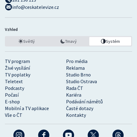
info@ceskatelevize.cz
Vzhled
Světlý
Tmavý
Systém
TV program
Pro média
Živé vysílání
Reklama
TV poplatky
Studio Brno
Teletext
Studio Ostrava
Podcasty
Rada ČT
Počasí
Kariéra
E-shop
Podávání námětů
Mobilní a TV aplikace
Časté dotazy
Vše o ČT
Kontakty