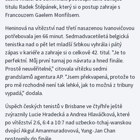
titulu Radek Štěpánek, který si o postup zahraje s
Olympijské hry
Francouzem Gaelem Monfilsem.
Parasport
Heninová na vítězství nad třetí nasazenou Ivanovičovou
potřebovala jen 66 minut. Sedmadvacetiletá belgická
Plavání
tenistka nad o pět let mladší Srbkou vyhrála i pátý
zápas v kariéře a zahraje si o celkově 42. titul. "Je to
Plážový volejbal
perfektní. Můj první turnaj po návratu a hned finále.
Prostě neuvěřitelné," citovala vítězku sedmi
Ragby
grandslamů agentura AP. "Jsem překvapená, protože to
Rychlobruslení
pro mě rozhodně není tak lehké, jak to možná z tribuny
vypadá," dodala.
Rychlostní kanoistika
Úspěch českých tenistů v Brisbane ve čtyřhře ještě
zvýraznily Lucie Hradecká a Andrea Hlaváčková, které
Short track
po vítězství 2:6, 6:4 a 10:7 nad uzbecko-tchaj-wanskou
Sportovní střelba
dvojicí Akgul Amanmuradovová, Yung-Jan Chan
postoupily do finále.