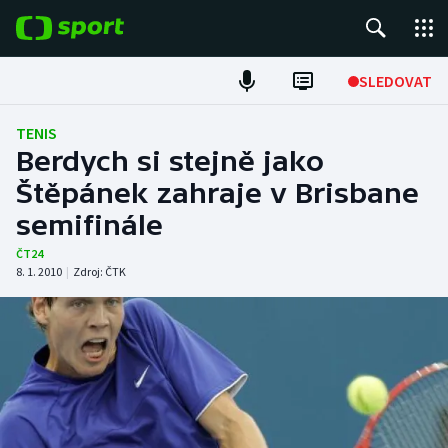
POPULÁRNÍ
SLEDOVAT
Fotbal
TENIS
Berdych si stejně jako
Hokej
Štěpánek zahraje v Brisbane
semifinále
Tenis
ČT24
Atletika
8. 1. 2010
|
Zdroj:
ČTK
Cyklistika
DALŠÍ SPORTY
Americký fotbal
NEPŘEHLÉDNĚTE