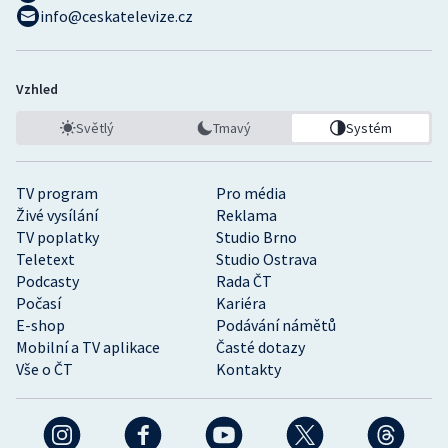
info@ceskatelevize.cz
Vzhled
Světlý
Tmavý
Systém
TV program
Pro média
Živé vysílání
Reklama
TV poplatky
Studio Brno
Teletext
Studio Ostrava
Podcasty
Rada ČT
Počasí
Kariéra
E-shop
Podávání námětů
Mobilní a TV aplikace
Časté dotazy
Vše o ČT
Kontakty