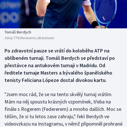
Baseball a softbal
Soutěže
Basketbal
Historické návraty
Biatlon
Aplikace ČT sport
Tomáš Berdych
Zdroj:
ČTK/Panoramic/JB Autissier
Boby a skeleton
AZ kvíz
Po zdravotní pauze se vrátí do koloběhu ATP na
oblíbeném turnaji. Tomáš Berdych se představí po
Box
přestávce na antukovém turnaji v Madridu. Od
Curling
ředitele turnaje Masters a bývalého španělského
tenisty Feliciana Lópeze dostal divokou kartu.
Dostihy
"Jsem moc rád, že se na tento skvělý turnaj vrátím.
Florbal
Mám na něj spoustu krásných vzpomínek, třeba na
finále s Rogerem (Federerem) a mnoho dalších. Moc se
Futsal
těším, že si tu letos zase zahraju," řekl Berdych ve
videovzkazu na Instagramu, v němž připomněl prohrané
Golf