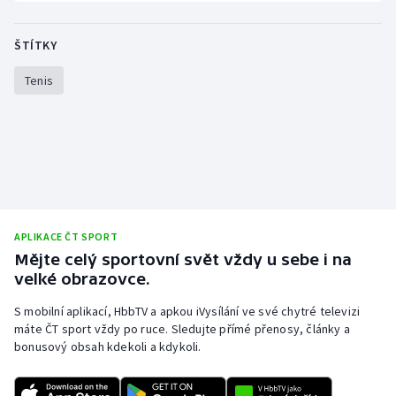
Olympijské hry
ŠTÍTKY
Parasport
Tenis
Plavání
Plážový volejbal
Ragby
Rychlobruslení
APLIKACE ČT SPORT
Mějte celý sportovní svět vždy u sebe i na
velké obrazovce.
Rychlostní kanoistika
S mobilní aplikací, HbbTV a apkou iVysílání ve své chytré televizi
Short track
máte ČT sport vždy po ruce. Sledujte přímé přenosy, články a
bonusový obsah kdekoli a kdykoli.
Sportovní střelba