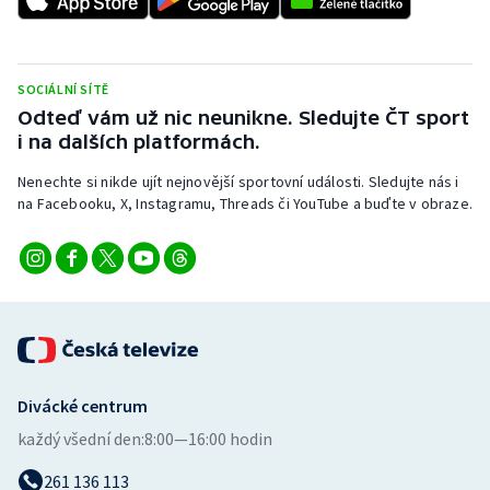
Stolní tenis
Triatlon
SOCIÁLNÍ SÍTĚ
Odteď vám už nic neunikne. Sledujte ČT sport
Veslování
i na dalších platformách.
Vodní slalom
Nenechte si nikde ujít nejnovější sportovní události. Sledujte nás i
na Facebooku, X, Instagramu, Threads či YouTube a buďte v obraze.
Volejbal
Ostatní
Divácké centrum
každý všední den:
8:00—16:00 hodin
261 136 113