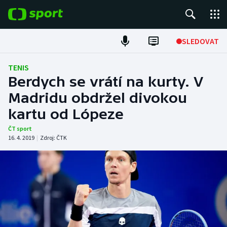
POPULÁRNÍ
SLEDOVAT
Fotbal
TENIS
Berdych se vrátí na kurty. V
Hokej
Madridu obdržel divokou
kartu od Lópeze
Tenis
ČT sport
Atletika
16. 4. 2019
|
Zdroj:
ČTK
Cyklistika
DALŠÍ SPORTY
Americký fotbal
NEPŘEHLÉDNĚTE