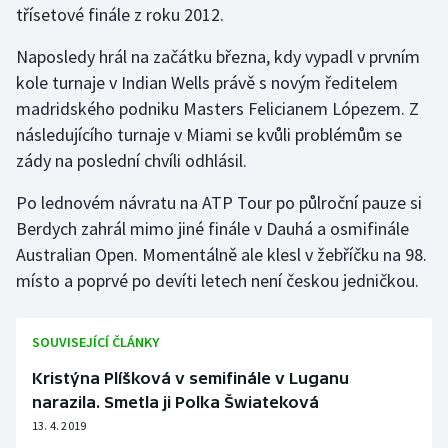
třísetové finále z roku 2012.
Gymnastika
Naposledy hrál na začátku března, kdy vypadl v prvním
kole turnaje v Indian Wells právě s novým ředitelem
Házená
madridského podniku Masters Felicianem Lópezem. Z
následujícího turnaje v Miami se kvůli problémům se
Jezdectví
zády na poslední chvíli odhlásil.
Judo
Po lednovém návratu na ATP Tour po půlroční pauze si
Berdych zahrál mimo jiné finále v Dauhá a osmifinále
Krasobruslení
Australian Open. Momentálně ale klesl v žebříčku na 98.
místo a poprvé po devíti letech není českou jedničkou.
Lezení
Lyže a snowboard
SOUVISEJÍCÍ ČLÁNKY
Kristýna Plíšková v semifinále v Luganu
Moderní pětiboj
narazila. Smetla ji Polka Šwiateková
13. 4. 2019
Motorsport