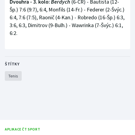
Dvouhra - 3. kolo:
Berdych
(6-ČR) - Bautista (12-
Stolní tenis
Šp.) 7:6 (9:7), 6:4, Monfils (14-Fr.) - Federer (2-Švýc.)
6:4, 7:6 (7:5), Raonič (4-Kan.) - Robredo (16-Šp.) 6:3,
Triatlon
3:6, 6:3, Dimitrov (9-Bulh.) - Wawrinka (7-Švýc.) 6:1,
6:2.
Veslování
Vodní slalom
Volejbal
ŠTÍTKY
Tenis
Ostatní
APLIKACE ČT SPORT