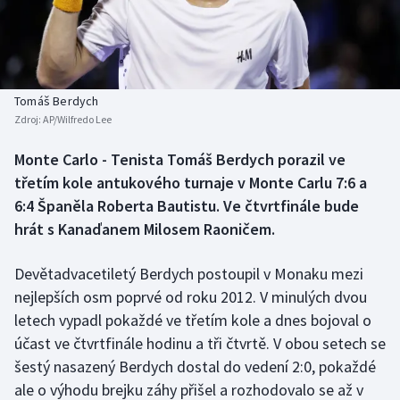
Baseball a softbal
Soutěže
Basketbal
Historické návraty
Biatlon
Aplikace ČT sport
Tomáš Berdych
Zdroj:
AP/Wilfredo Lee
Boby a skeleton
AZ kvíz
Monte Carlo - Tenista Tomáš Berdych porazil ve
třetím kole antukového turnaje v Monte Carlu 7:6 a
Box
6:4 Španěla Roberta Bautistu. Ve čtvrtfinále bude
Curling
hrát s Kanaďanem Milosem Raoničem.
Dostihy
Devětadvacetiletý Berdych postoupil v Monaku mezi
nejlepších osm poprvé od roku 2012. V minulých dvou
Florbal
letech vypadl pokaždé ve třetím kole a dnes bojoval o
účast ve čtvrtfinále hodinu a tři čtvrtě. V obou setech se
Futsal
šestý nasazený Berdych dostal do vedení 2:0, pokaždé
ale o výhodu brejku záhy přišel a rozhodovalo se až v
Golf