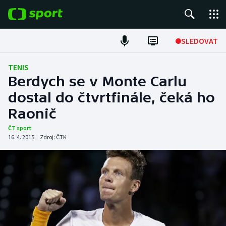
POPULÁRNÍ
SLEDOVAT
Fotbal
TENIS
Berdych se v Monte Carlu
Hokej
dostal do čtvrtfinále, čeká ho
Raonič
Tenis
ČT sport
Atletika
16. 4. 2015
|
Zdroj:
ČTK
Cyklistika
DALŠÍ SPORTY
Americký fotbal
NEPŘEHLÉDNĚTE