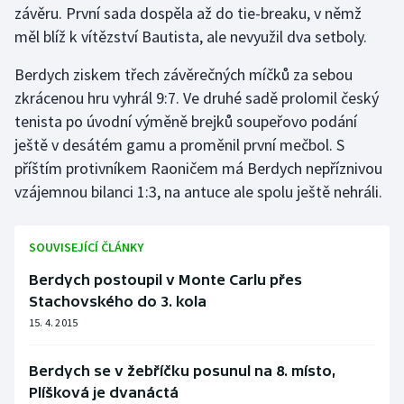
závěru. První sada dospěla až do tie-breaku, v němž
měl blíž k vítězství Bautista, ale nevyužil dva setboly.
Gymnastika
Berdych ziskem třech závěrečných míčků za sebou
Házená
zkrácenou hru vyhrál 9:7. Ve druhé sadě prolomil český
tenista po úvodní výměně brejků soupeřovo podání
Jezdectví
ještě v desátém gamu a proměnil první mečbol. S
příštím protivníkem Raoničem má Berdych nepříznivou
Judo
vzájemnou bilanci 1:3, na antuce ale spolu ještě nehráli.
Krasobruslení
SOUVISEJÍCÍ ČLÁNKY
Lezení
Berdych postoupil v Monte Carlu přes
Lyže a snowboard
Stachovského do 3. kola
15. 4. 2015
Moderní pětiboj
Berdych se v žebříčku posunul na 8. místo,
Motorsport
Plíšková je dvanáctá