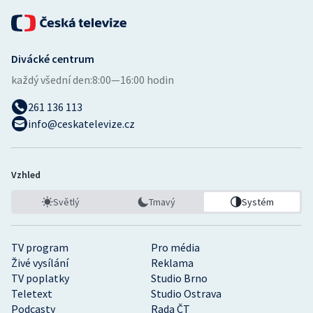
Divácké centrum
každý všední den:
8:00—16:00 hodin
261 136 113
info@ceskatelevize.cz
Vzhled
Světlý
Tmavý
Systém
TV program
Pro média
Živé vysílání
Reklama
TV poplatky
Studio Brno
Teletext
Studio Ostrava
Podcasty
Rada ČT