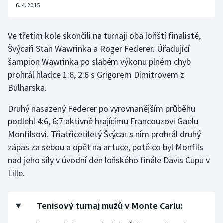
6. 4. 2015
Olympijské hry
Ve třetím kole skončili na turnaji oba loňští finalisté,
Parasport
Švýcaři Stan Wawrinka a Roger Federer. Úřadující
šampion Wawrinka po slabém výkonu plném chyb
Plavání
prohrál hladce 1:6, 2:6 s Grigorem Dimitrovem z
Plážový volejbal
Bulharska.
Druhý nasazený Federer po vyrovnanějším průběhu
Ragby
podlehl 4:6, 6:7 aktivně hrajícímu Francouzovi Gaëlu
Monfilsovi. Třiatřicetiletý Švýcar s ním prohrál druhý
Rychlobruslení
zápas za sebou a opět na antuce, poté co byl Monfils
Rychlostní kanoistika
nad jeho síly v úvodní den loňského finále Davis Cupu v
Lille.
Short track
Sportovní střelba
Tenisový turnaj mužů v Monte Carlu: