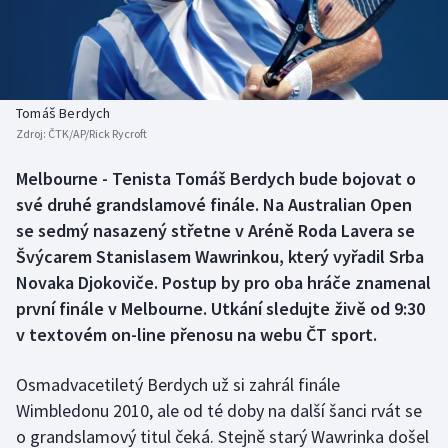
Baseball a softbal
Soutěže
Basketbal
Historické návraty
Biatlon
Aplikace ČT sport
Tomáš Berdych
Zdroj:
ČTK/AP/Rick Rycroft
Boby a skeleton
AZ kvíz
Melbourne - Tenista Tomáš Berdych bude bojovat o
své druhé grandslamové finále. Na Australian Open
Box
se sedmý nasazený střetne v Aréně Roda Lavera se
Curling
Švýcarem Stanislasem Wawrinkou, který vyřadil Srba
Novaka Djokoviče. Postup by pro oba hráče znamenal
Dostihy
první finále v Melbourne. Utkání sledujte živě od 9:30
v textovém on-line přenosu na webu ČT sport.
Florbal
Osmadvacetiletý Berdych už si zahrál finále
Futsal
Wimbledonu 2010, ale od té doby na další šanci rvát se
o grandslamový titul čeká. Stejně starý Wawrinka došel
Golf