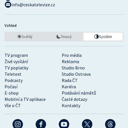
info@ceskatelevize.cz
Vzhled
Světlý
Tmavý
Systém
TV program
Pro média
Živé vysílání
Reklama
TV poplatky
Studio Brno
Teletext
Studio Ostrava
Podcasty
Rada ČT
Počasí
Kariéra
E-shop
Podávání námětů
Mobilní a TV aplikace
Časté dotazy
Vše o ČT
Kontakty