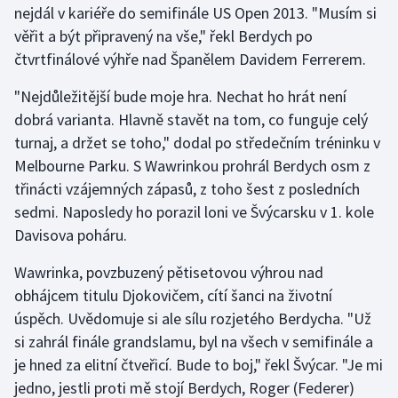
nejdál v kariéře do semifinále US Open 2013. "Musím si
věřit a být připravený na vše," řekl Berdych po
Gymnastika
čtvrtfinálové výhře nad Španělem Davidem Ferrerem.
Házená
"Nejdůležitější bude moje hra. Nechat ho hrát není
dobrá varianta. Hlavně stavět na tom, co funguje celý
Jezdectví
turnaj, a držet se toho," dodal po středečním tréninku v
Melbourne Parku. S Wawrinkou prohrál Berdych osm z
Judo
třinácti vzájemných zápasů, z toho šest z posledních
sedmi. Naposledy ho porazil loni ve Švýcarsku v 1. kole
Krasobruslení
Davisova poháru.
Lezení
Wawrinka, povzbuzený pětisetovou výhrou nad
obhájcem titulu Djokovičem, cítí šanci na životní
Lyže a snowboard
úspěch. Uvědomuje si ale sílu rozjetého Berdycha. "Už
Moderní pětiboj
si zahrál finále grandslamu, byl na všech v semifinále a
je hned za elitní čtveřicí. Bude to boj," řekl Švýcar. "Je mi
Motorsport
jedno, jestli proti mě stojí Berdych, Roger (Federer)