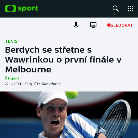
POPULÁRNÍ
SLEDOVAT
Fotbal
TENIS
Berdych se střetne s
Hokej
Wawrinkou o první finále v
Melbourne
Tenis
ČT sport
Atletika
22. 1. 2014
|
Zdroj:
ČTK
,
Radiožurnál
Cyklistika
DALŠÍ SPORTY
Americký fotbal
NEPŘEHLÉDNĚTE