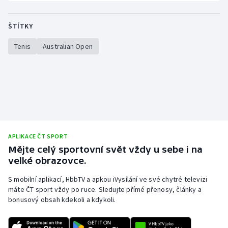
Stolní tenis
ŠTÍTKY
Triatlon
Tenis
Australian Open
Veslování
Vodní slalom
Volejbal
Ostatní
APLIKACE ČT SPORT
Mějte celý sportovní svět vždy u sebe i na
velké obrazovce.
S mobilní aplikací, HbbTV a apkou iVysílání ve své chytré televizi
máte ČT sport vždy po ruce. Sledujte přímé přenosy, články a
bonusový obsah kdekoli a kdykoli.