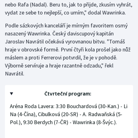
nebo Rafa (Nadal). Beru to, jak to přijde, zkusím vyhrát,
Olympijské hry
vydat ze sebe to nejlepší, co umím," dodal Wawrinka.
Parasport
Podle sázkových kanceláří je mírným favoritem osmý
nasazený Wawrinka. Český daviscupový kapitán
Plavání
Jaroslav Navrátil očekává vyrovnanou bitvu. "Tomáš
hraje v obrovské formě. První čtyři kola prošel jako nůž
Plážový volejbal
máslem a proti Ferrerovi potvrdil, že je v pohodě.
Výborně servíruje a hraje razantně odzadu," řekl
Ragby
Navrátil.
Rychlobruslení
Čtvrteční program:
Rychlostní kanoistika
Aréna Roda Lavera: 3:30 Bouchardová (30-Kan.) - Li
Short track
Na (4-Čína), Cibulková (20-SR) - A. Radwaňská (5-
Pol.), 9:30 Berdych (7-ČR) - Wawrinka (8-Švýc.).
Sportovní střelba