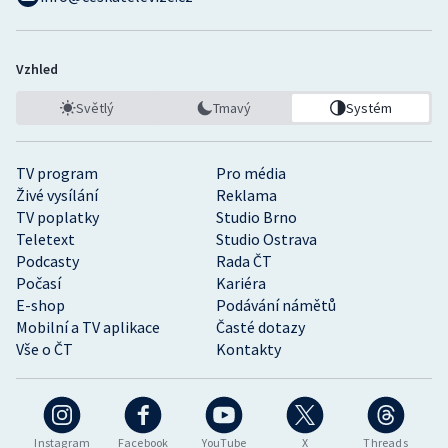
Vzhled
Světlý
Tmavý
Systém
TV program
Pro média
Živé vysílání
Reklama
TV poplatky
Studio Brno
Teletext
Studio Ostrava
Podcasty
Rada ČT
Počasí
Kariéra
E-shop
Podávání námětů
Mobilní a TV aplikace
Časté dotazy
Vše o ČT
Kontakty
Instagram
Facebook
YouTube
X
Threads