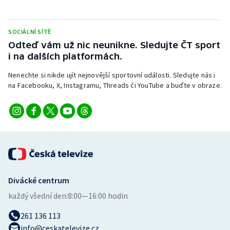
SOCIÁLNÍ SÍTĚ
Odteď vám už nic neunikne. Sledujte ČT sport
i na dalších platformách.
Nenechte si nikde ujít nejnovější sportovní události. Sledujte nás i
na Facebooku, X, Instagramu, Threads či YouTube a buďte v obraze.
Divácké centrum
každý všední den:
8:00—16:00 hodin
261 136 113
info@ceskatelevize.cz