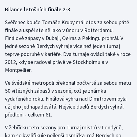
Bilance letošních finále 2-3
Olympijské hry
Svěřenec kouče Tomáše Krupy má letos za sebou páté
Parasport
finále a uspěl stejně jako v únoru v Rotterdamu.
Finálové zápasy v Dubaji, Oeiras a Pekingu prohrál. V
Plavání
jedné sezoně Berdych vyhraje více než jeden turnaj
Plážový volejbal
teprve podruhé v kariéře. Dva turnaje ovládl také v roce
2012, kdy se radoval právě ve Stockholmu a v
Ragby
Montpellier.
Ve švédské metropoli překonal počtvrté za sebou metu
Rychlobruslení
50 vítězných zápasů v sezoně, což je známka
Rychlostní kanoistika
vydařeného roku. Finálová výhra nad Dimitrovem byla
už jeho jednapadesátá. Nejvíce duelů Berdych vyhrál
Short track
předloni - celkem 61.
Sportovní střelba
V žebříčku této sezony pro Turnaj mistrů v Londýně,
kam se kvalifikuje nejlepší osmička, má Berdych po