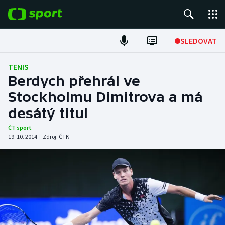
POPULÁRNÍ
SLEDOVAT
Fotbal
TENIS
Berdych přehrál ve
Hokej
Stockholmu Dimitrova a má
desátý titul
Tenis
ČT sport
Atletika
19. 10. 2014
|
Zdroj:
ČTK
Cyklistika
DALŠÍ SPORTY
Americký fotbal
NEPŘEHLÉDNĚTE