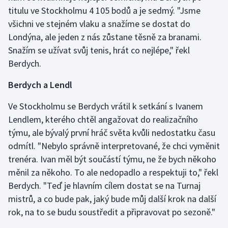
Stolní tenis
titulu ve Stockholmu 4 105 bodů a je sedmý. "Jsme
všichni ve stejném vlaku a snažíme se dostat do
Triatlon
Londýna, ale jeden z nás zůstane těsně za branami.
Snažím se užívat svůj tenis, hrát co nejlépe," řekl
Veslování
Berdych.
Vodní slalom
Berdych a Lendl
Volejbal
Ve Stockholmu se Berdych vrátil k setkání s Ivanem
Lendlem, kterého chtěl angažovat do realizačního
Ostatní
týmu, ale bývalý první hráč světa kvůli nedostatku času
odmítl. "Nebylo správně interpretované, že chci vyměnit
trenéra. Ivan měl být součástí týmu, ne že bych někoho
měnil za někoho. To ale nedopadlo a respektuji to," řekl
Berdych. "Teď je hlavním cílem dostat se na Turnaj
mistrů, a co bude pak, jaký bude můj další krok na další
rok, na to se budu soustředit a připravovat po sezoně."