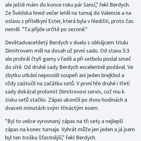
ale ještě mám do konce roku pár šancí," řekl Berdych.
Ze Švédska hned večer letěl na turnaj do Valencie a na
Gymnastika
oslavu s přítelkyní Ester, která byla v hledišti, proto čas
neměl. "Ta přijde určitě po sezoně."
Házená
Devětadvacetiletý Berdych v duelu s obhájcem titulu
Jezdectví
Dimitrovem měl na dosah už první sadu. Od stavu 5:3
ale prohrál čtyři gamy v řadě a při setbolu poslal smeč
Judo
do sítě. Od druhé sady Berdych excelentně podával. Ve
zbytku utkání nepovolil soupeři ani jeden brejkbol a
Krasobruslení
vždy zaútočil na začátku setů. V první hře druhé i třetí
Lezení
sady dokázal prolomit Dimitrovovi servis, což mu k
zisku setů stačilo. Zápas ukončil po dvou hodinách a
Lyže a snowboard
dvaceti minutách svým třináctým esem.
Moderní pětiboj
"Byl to velice vyrovnaný zápas na tři sety a nejlepší
zápas na konec turnaje. Vyhrát může jen jeden a já jsem
Motorsport
byl ten trošku šťastnější," řekl Berdych.