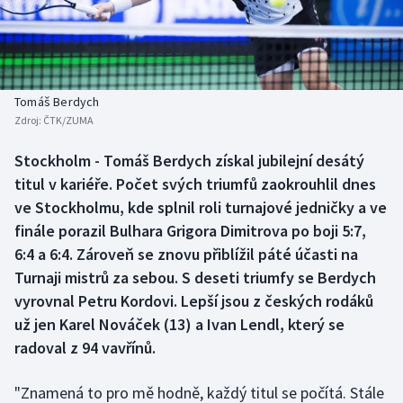
Baseball a softbal
Soutěže
Basketbal
Historické návraty
Biatlon
Aplikace ČT sport
Tomáš Berdych
Zdroj:
ČTK/ZUMA
Boby a skeleton
AZ kvíz
Stockholm - Tomáš Berdych získal jubilejní desátý
titul v kariéře. Počet svých triumfů zaokrouhlil dnes
Box
ve Stockholmu, kde splnil roli turnajové jedničky a ve
Curling
finále porazil Bulhara Grigora Dimitrova po boji 5:7,
6:4 a 6:4. Zároveň se znovu přiblížil páté účasti na
Dostihy
Turnaji mistrů za sebou. S deseti triumfy se Berdych
vyrovnal Petru Kordovi. Lepší jsou z českých rodáků
Florbal
už jen Karel Nováček (13) a Ivan Lendl, který se
radoval z 94 vavřínů.
Futsal
"Znamená to pro mě hodně, každý titul se počítá. Stále
Golf