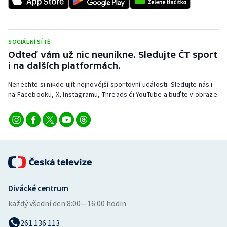
Stolní tenis
Triatlon
SOCIÁLNÍ SÍTĚ
Odteď vám už nic neunikne. Sledujte ČT sport
Veslování
i na dalších platformách.
Vodní slalom
Nenechte si nikde ujít nejnovější sportovní události. Sledujte nás i
na Facebooku, X, Instagramu, Threads či YouTube a buďte v obraze.
Volejbal
Ostatní
Divácké centrum
každý všední den:
8:00—16:00 hodin
261 136 113