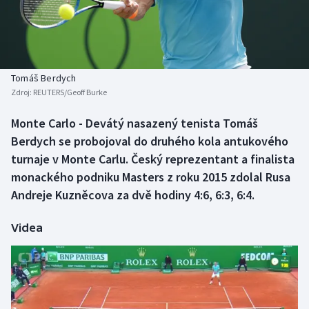
Baseball a softbal
Soutěže
Basketbal
Historické návraty
Biatlon
Aplikace ČT sport
Tomáš Berdych
Zdroj:
REUTERS/Geoff Burke
Boby a skeleton
AZ kvíz
Monte Carlo - Devátý nasazený tenista Tomáš
Berdych se probojoval do druhého kola antukového
Box
turnaje v Monte Carlu. Český reprezentant a finalista
Curling
monackého podniku Masters z roku 2015 zdolal Rusa
Andreje Kuzněcova za dvě hodiny 4:6, 6:3, 6:4.
Dostihy
Videa
Florbal
Futsal
Golf