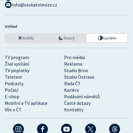
info@ceskatelevize.cz
Vzhled
Světlý
Tmavý
Systém
TV program
Pro média
Živé vysílání
Reklama
TV poplatky
Studio Brno
Teletext
Studio Ostrava
Podcasty
Rada ČT
Počasí
Kariéra
E-shop
Podávání námětů
Mobilní a TV aplikace
Časté dotazy
Vše o ČT
Kontakty