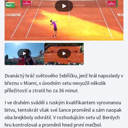
Gymnastika
Házená
Jezdectví
Judo
Krasobruslení
Dvanáctý hráč světového žebříčku, jenž hrál naposledy v
Lezení
březnu v Miami, v úvodním setu nevyužil několik
příležitostí a ztratil ho za 36 minut.
Lyže a snowboard
I ve druhém sváděl s ruským kvalifikantem vyrovnanou
Moderní pětiboj
bitvu, tentokrát však své šance proměnil a sám naopak
oba brejkboly odvrátil. V rozhodujícím setu už Berdych
Motorsport
hru kontroloval a proměnil hned první mečbol.