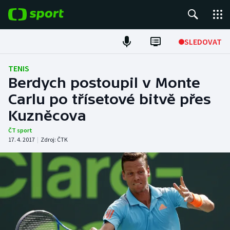
POPULÁRNÍ
SLEDOVAT
Fotbal
TENIS
Berdych postoupil v Monte
Hokej
Carlu po třísetové bitvě přes
Kuzněcova
Tenis
ČT sport
Atletika
17. 4. 2017
|
Zdroj:
ČTK
Cyklistika
DALŠÍ SPORTY
Americký fotbal
NEPŘEHLÉDNĚTE