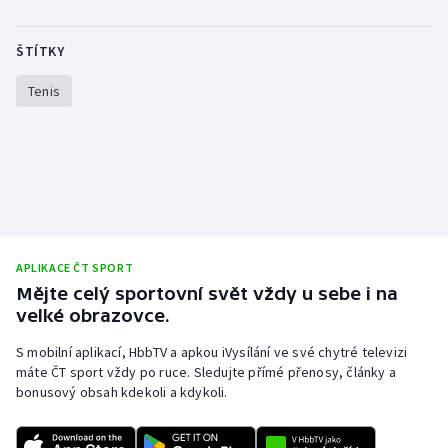
Olympijské hry
ŠTÍTKY
Parasport
Tenis
Plavání
Plážový volejbal
Ragby
Rychlobruslení
APLIKACE ČT SPORT
Mějte celý sportovní svět vždy u sebe i na
velké obrazovce.
Rychlostní kanoistika
S mobilní aplikací, HbbTV a apkou iVysílání ve své chytré televizi
Short track
máte ČT sport vždy po ruce. Sledujte přímé přenosy, články a
bonusový obsah kdekoli a kdykoli.
Sportovní střelba