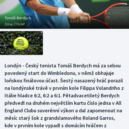
Baseball a softbal
Soutěže
Basketbal
Historické návraty
Tomáš Berdych
Zdroj:
ČTK/AP
Biatlon
Aplikace ČT sport
Boby a skeleton
AZ kvíz
Box
Londýn - Český tenista Tomáš Berdych má za sebou
povedený start do Wimbledonu, v němž obhajuje
Curling
loňskou finálovou účast. Šestý nasazený hráč porazil
Dostihy
na londýnské trávě v prvním kole Filippa Volandriho z
Itálie hladce 6:2, 6:2 a 6:1. Pětadvacetiletý Berdych
Florbal
předvedl na druhém největším kurtu číslo jedna v All
England Clubu suverénní výkon a dal zapomenout na
Futsal
měsíc starý šok z grandslamového Roland Garros,
kde v prvním kole vypadl s domácím hráčem z
Golf