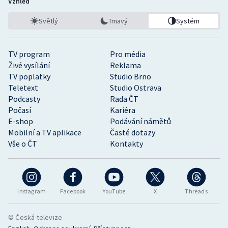
Vzhled
Světlý
Tmavý
Systém
TV program
Pro média
Živé vysílání
Reklama
TV poplatky
Studio Brno
Teletext
Studio Ostrava
Podcasty
Rada ČT
Počasí
Kariéra
E-shop
Podávání námětů
Mobilní a TV aplikace
Časté dotazy
Vše o ČT
Kontakty
Instagram
Facebook
YouTube
X
Threads
© Česká televize