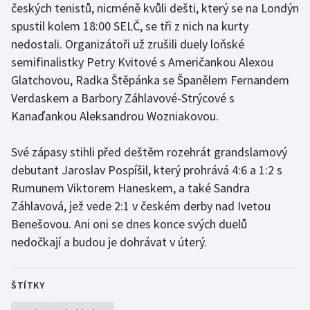
českých tenistů, nicméně kvůli dešti, který se na Londýn
Olympijské hry
spustil kolem 18:00 SELČ, se tři z nich na kurty
nedostali. Organizátoři už zrušili duely loňské
Parasport
semifinalistky Petry Kvitové s Američankou Alexou
Glatchovou, Radka Štěpánka se Španělem Fernandem
Plavání
Verdaskem a Barbory Záhlavové-Strýcové s
Kanaďankou Aleksandrou Wozniakovou.
Plážový volejbal
Své zápasy stihli před deštěm rozehrát grandslamový
Ragby
debutant Jaroslav Pospíšil, který prohrává 4:6 a 1:2 s
Rychlobruslení
Rumunem Viktorem Haneskem, a také Sandra
Záhlavová, jež vede 2:1 v českém derby nad Ivetou
Rychlostní kanoistika
Benešovou. Ani oni se dnes konce svých duelů
nedočkají a budou je dohrávat v úterý.
Short track
ŠTÍTKY
Sportovní střelba