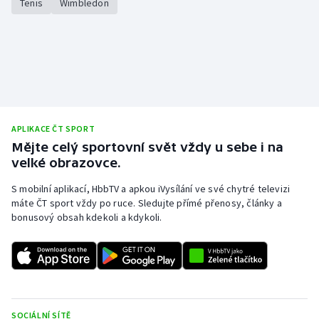
Tenis
Wimbledon
Stolní tenis
Triatlon
Veslování
Vodní slalom
APLIKACE ČT SPORT
Volejbal
Mějte celý sportovní svět vždy u sebe i na
velké obrazovce.
Ostatní
S mobilní aplikací, HbbTV a apkou iVysílání ve své chytré televizi
máte ČT sport vždy po ruce. Sledujte přímé přenosy, články a
bonusový obsah kdekoli a kdykoli.
SOCIÁLNÍ SÍTĚ