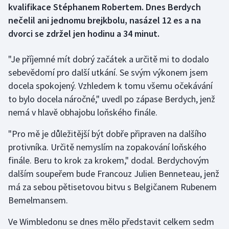
kvalifikace Stéphanem Robertem. Dnes Berdych
nečelil ani jednomu brejkbolu, nasázel 12 es a na
Gymnastika
dvorci se zdržel jen hodinu a 34 minut.
Házená
"Je příjemné mít dobrý začátek a určitě mi to dodalo
sebevědomí pro další utkání. Se svým výkonem jsem
Jezdectví
docela spokojený. Vzhledem k tomu všemu očekávání
Judo
to bylo docela náročné," uvedl po zápase Berdych, jenž
nemá v hlavě obhajobu loňského finále.
Krasobruslení
"Pro mě je důležitější být dobře připraven na dalšího
Lezení
protivníka. Určitě nemyslím na zopakování loňského
finále. Beru to krok za krokem," dodal. Berdychovým
Lyže a snowboard
dalším soupeřem bude Francouz Julien Benneteau, jenž
má za sebou pětisetovou bitvu s Belgičanem Rubenem
Moderní pětiboj
Bemelmansem.
Motorsport
Ve Wimbledonu se dnes mělo představit celkem sedm