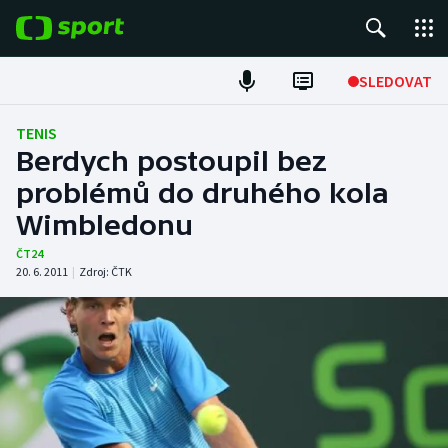
POPULÁRNÍ
SLEDOVAT
Fotbal
TENIS
Berdych postoupil bez
Hokej
problémů do druhého kola
Wimbledonu
Tenis
ČT24
Atletika
20. 6. 2011
|
Zdroj:
ČTK
Cyklistika
DALŠÍ SPORTY
Americký fotbal
NEPŘEHLÉDNĚTE