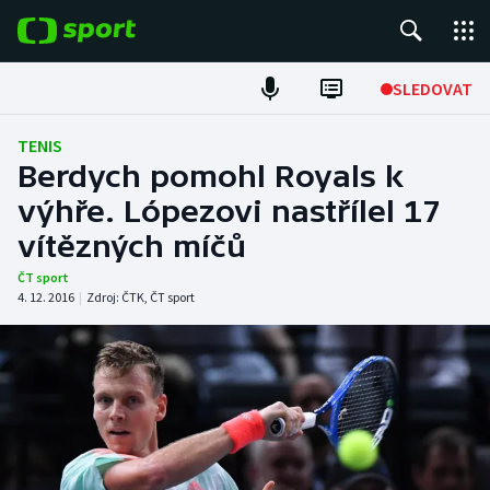
POPULÁRNÍ
SLEDOVAT
Fotbal
TENIS
Berdych pomohl Royals k
Hokej
výhře. Lópezovi nastřílel 17
vítězných míčů
Tenis
ČT sport
Atletika
4. 12. 2016
|
Zdroj:
ČTK
,
ČT sport
Cyklistika
DALŠÍ SPORTY
Americký fotbal
NEPŘEHLÉDNĚTE