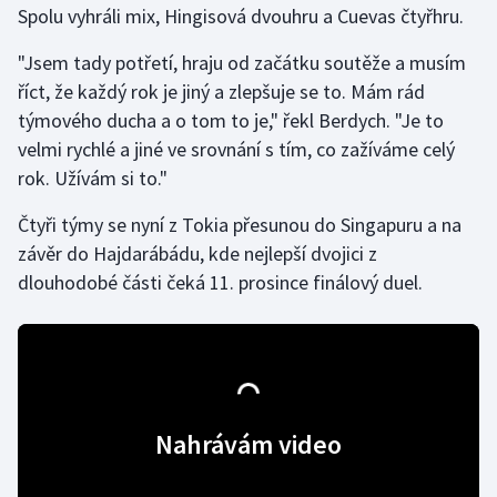
Spolu vyhráli mix, Hingisová dvouhru a Cuevas čtyřhru.
Gymnastika
"Jsem tady potřetí, hraju od začátku soutěže a musím
říct, že každý rok je jiný a zlepšuje se to. Mám rád
Házená
týmového ducha a o tom to je," řekl Berdych. "Je to
velmi rychlé a jiné ve srovnání s tím, co zažíváme celý
Jezdectví
rok. Užívám si to."
Judo
Čtyři týmy se nyní z Tokia přesunou do Singapuru a na
závěr do Hajdarábádu, kde nejlepší dvojici z
Krasobruslení
dlouhodobé části čeká 11. prosince finálový duel.
Lezení
Lyže a snowboard
Moderní pětiboj
Nahrávám video
Motorsport