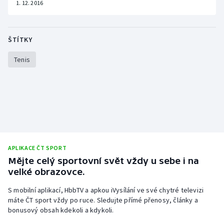
1. 12. 2016
Stolní tenis
Triatlon
ŠTÍTKY
Veslování
Tenis
Vodní slalom
Volejbal
Ostatní
APLIKACE ČT SPORT
Mějte celý sportovní svět vždy u sebe i na
velké obrazovce.
S mobilní aplikací, HbbTV a apkou iVysílání ve své chytré televizi
máte ČT sport vždy po ruce. Sledujte přímé přenosy, články a
bonusový obsah kdekoli a kdykoli.