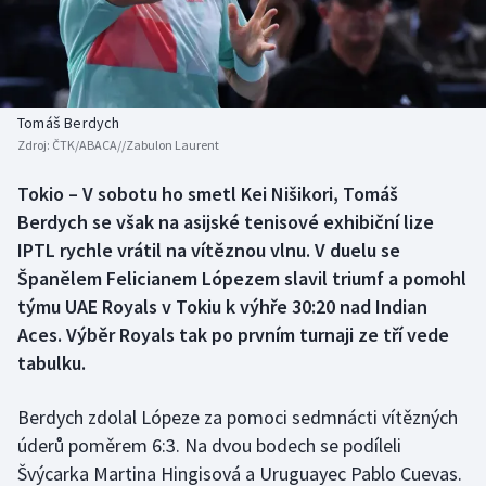
Baseball a softbal
Soutěže
Basketbal
Historické návraty
Biatlon
Aplikace ČT sport
Tomáš Berdych
Zdroj:
ČTK/ABACA//Zabulon Laurent
Boby a skeleton
AZ kvíz
Tokio – V sobotu ho smetl Kei Nišikori, Tomáš
Berdych se však na asijské tenisové exhibiční lize
Box
IPTL rychle vrátil na vítěznou vlnu. V duelu se
Curling
Španělem Felicianem Lópezem slavil triumf a pomohl
týmu UAE Royals v Tokiu k výhře 30:20 nad Indian
Dostihy
Aces. Výběr Royals tak po prvním turnaji ze tří vede
tabulku.
Florbal
Berdych zdolal Lópeze za pomoci sedmnácti vítězných
Futsal
úderů poměrem 6:3. Na dvou bodech se podíleli
Švýcarka Martina Hingisová a Uruguayec Pablo Cuevas.
Golf