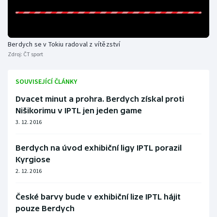
Olympijské hry
Parasport
Berdych se v Tokiu radoval z vítězství
Zdroj:
ČT sport
Plavání
SOUVISEJÍCÍ ČLÁNKY
Plážový volejbal
Dvacet minut a prohra. Berdych získal proti
Ragby
Nišikorimu v IPTL jen jeden game
3. 12. 2016
Rychlobruslení
Berdych na úvod exhibiční ligy IPTL porazil
Rychlostní kanoistika
Kyrgiose
2. 12. 2016
Short track
České barvy bude v exhibiční lize IPTL hájit
Sportovní střelba
pouze Berdych