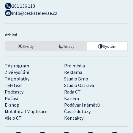
261 136 113
info@ceskatelevize.cz
Vzhled
Světlý
Tmavý
Systém
TV program
Pro média
Živé vysílání
Reklama
TV poplatky
Studio Brno
Teletext
Studio Ostrava
Podcasty
Rada ČT
Počasí
Kariéra
E-shop
Podávání námětů
Mobilní a TV aplikace
Časté dotazy
Vše o ČT
Kontakty