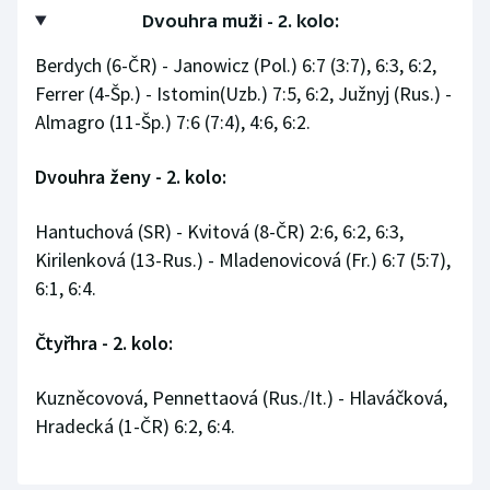
Stolní tenis
Dvouhra muži - 2. kolo:
Berdych (6-ČR) - Janowicz (Pol.) 6:7 (3:7), 6:3, 6:2,
Triatlon
Ferrer (4-Šp.) - Istomin(Uzb.) 7:5, 6:2, Južnyj (Rus.) -
Almagro (11-Šp.) 7:6 (7:4), 4:6, 6:2.
Veslování
Vodní slalom
Dvouhra ženy - 2. kolo:
Volejbal
Hantuchová (SR) - Kvitová (8-ČR) 2:6, 6:2, 6:3,
Kirilenková (13-Rus.) - Mladenovicová (Fr.) 6:7 (5:7),
Ostatní
6:1, 6:4.
Čtyřhra - 2. kolo:
Kuzněcovová, Pennettaová (Rus./It.) - Hlaváčková,
Hradecká (1-ČR) 6:2, 6:4.