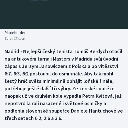
Baseball a softbal
Soutěže
Basketbal
Historické návraty
Biatlon
Aplikace ČT sport
Placeholder
Zdroj:
ČT sport
Boby a skeleton
AZ kvíz
Madrid - Nejlepší český tenista Tomáš Berdych otočil
na antukovém turnaji Masters v Madridu svůj úvodní
Box
zápas s Jerzym Janowiczem z Polska a po vítězství
Curling
6:7, 6:3, 6:2 postoupil do osmifinále. Aby tak mohl
šestý hráč světa minimálně obhájit loňské finále,
Dostihy
potřebuje ještě další tři výhry. Ze ženské soutěže
naopak už ve druhém kole vypadla Petra Kvitová, jež
Florbal
nepotvrdila roli nasazené i světové osmičky a
podlehla slovenské soupeřce Daniele Hantuchové ve
Futsal
třech setech 6:2, 2:6 a 3:6.
Golf