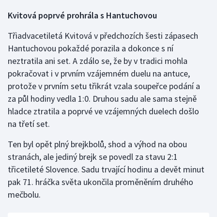
Kvitová poprvé prohrála s Hantuchovou
Olympijské hry
Třiadvacetiletá Kvitová v předchozích šesti zápasech
Parasport
Hantuchovou pokaždé porazila a dokonce s ní
neztratila ani set. A zdálo se, že by v tradici mohla
Plavání
pokračovat i v prvním vzájemném duelu na antuce,
Plážový volejbal
protože v prvním setu třikrát vzala soupeřce podání a
za půl hodiny vedla 1:0. Druhou sadu ale sama stejně
Ragby
hladce ztratila a poprvé ve vzájemných duelech došlo
na třetí set.
Rychlobruslení
Ten byl opět plný brejkbolů, shod a výhod na obou
Rychlostní kanoistika
stranách, ale jediný brejk se povedl za stavu 2:1
třicetileté Slovence. Sadu trvající hodinu a devět minut
Short track
pak 71. hráčka světa ukončila proměněním druhého
mečbolu.
Sportovní střelba