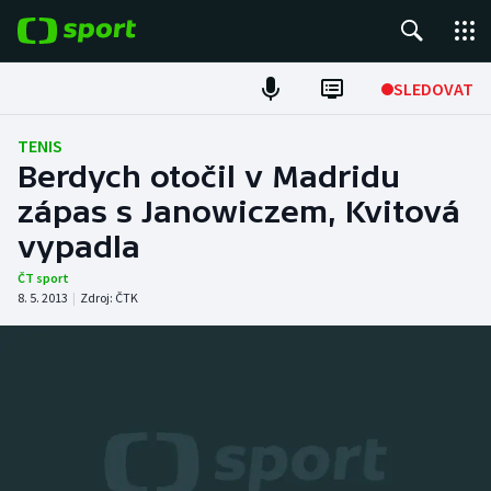
POPULÁRNÍ
SLEDOVAT
Fotbal
TENIS
Berdych otočil v Madridu
Hokej
zápas s Janowiczem, Kvitová
vypadla
Tenis
ČT sport
Atletika
8. 5. 2013
|
Zdroj:
ČTK
Cyklistika
DALŠÍ SPORTY
Americký fotbal
NEPŘEHLÉDNĚTE