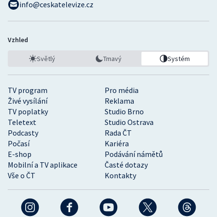
info@ceskatelevize.cz
Vzhled
Světlý
Tmavý
Systém
TV program
Pro média
Živé vysílání
Reklama
TV poplatky
Studio Brno
Teletext
Studio Ostrava
Podcasty
Rada ČT
Počasí
Kariéra
E-shop
Podávání námětů
Mobilní a TV aplikace
Časté dotazy
Vše o ČT
Kontakty