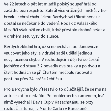
Ve 22 letech o pět let mladší polský soupeř hrál od
začátku bez respektu. Zahrál více vítězných míčků, v tie-
Gymnastika
breaku sebral chybujícímu Berdychovi třikrát servis a
dostal se nečekaně do vedení. Rodák z Valašského
Házená
Meziříčí však ožil ve chvíli, když přestalo drobně pršet a
Jezdectví
v druhém setu vysvitlo slunce.
Berdych zklidnil hru, už si nenechával od Janowicze
Judo
vnucovat jeho styl a v druhé sadě udělal jedinou
nevynucenou chybu. V rozhodujícím dějství se české
Krasobruslení
jedničce od stavu 3:2 povedly dva brejky a po dvou a
Lezení
čtvrt hodinách se při čtvrtém mečbolu radoval z
postupu přes 24. hráče žebříčku.
Lyže a snowboard
Pro Berdycha bylo vítězství o to důležitější, že se mu na
Moderní pětiboj
antuce zatím nedařilo. Po problémech s ramenem, kvůli
nimž vynechal i Davis Cup v Kazachstánu, se brzy
Motorsport
rozloučil s turnaji v Monte Carlu i v Barceloně.