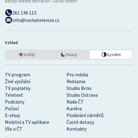
každý všední den:
8:00—16:00 hodin
261 136 113
info@ceskatelevize.cz
Vzhled
Světlý
Tmavý
Systém
TV program
Pro média
Živé vysílání
Reklama
TV poplatky
Studio Brno
Teletext
Studio Ostrava
Podcasty
Rada ČT
Počasí
Kariéra
E-shop
Podávání námětů
Mobilní a TV aplikace
Časté dotazy
Vše o ČT
Kontakty