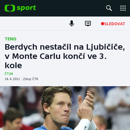
POPULÁRNÍ
SLEDOVAT
Fotbal
TENIS
Berdych nestačil na Ljubičiče,
Hokej
v Monte Carlu končí ve 3.
kole
Tenis
ČT24
Atletika
14. 4. 2011
|
Zdroj:
ČTK
Cyklistika
DALŠÍ SPORTY
Americký fotbal
NEPŘEHLÉDNĚTE