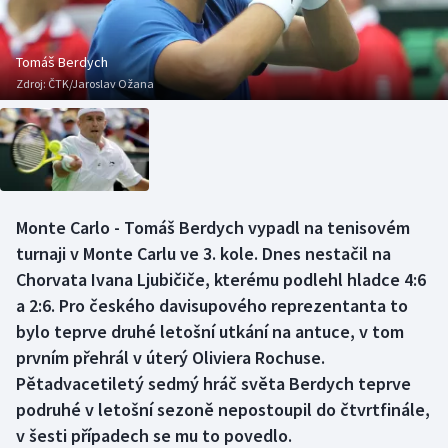
Baseball a softbal
Soutěže
Basketbal
Historické návraty
Tomáš Berdych
Zdroj:
ČTK/Jaroslav Ožana
Biatlon
Aplikace ČT sport
Boby a skeleton
AZ kvíz
Box
Monte Carlo - Tomáš Berdych vypadl na tenisovém
turnaji v Monte Carlu ve 3. kole. Dnes nestačil na
Curling
Chorvata Ivana Ljubičiče, kterému podlehl hladce 4:6
Dostihy
a 2:6. Pro českého davisupového reprezentanta to
bylo teprve druhé letošní utkání na antuce, v tom
Florbal
prvním přehrál v úterý Oliviera Rochuse.
Pětadvacetiletý sedmý hráč světa Berdych teprve
Futsal
podruhé v letošní sezoně nepostoupil do čtvrtfinále,
v šesti případech se mu to povedlo.
Golf