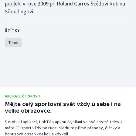
podlehl v roce 2009 při Roland Garros Švédovi Robinu
Olympijské hry
Söderlingovi.
Parasport
ŠTÍTKY
Plavání
Tenis
Plážový volejbal
Ragby
Rychlobruslení
Rychlostní kanoistika
APLIKACE ČT SPORT
Mějte celý sportovní svět vždy u sebe i na
velké obrazovce.
Short track
S mobilní aplikací, HbbTV a apkou iVysílání ve své chytré televizi
Sportovní střelba
máte ČT sport vždy po ruce. Sledujte přímé přenosy, články a
bonusový obsah kdekoli a kdykoli.