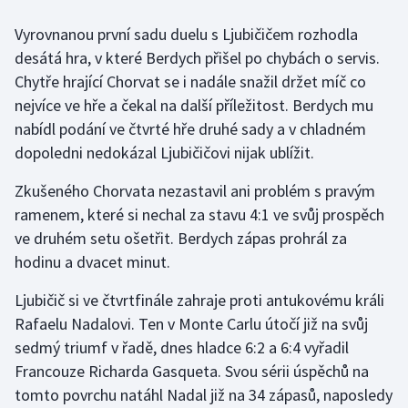
Vyrovnanou první sadu duelu s Ljubičičem rozhodla
Gymnastika
desátá hra, v které Berdych přišel po chybách o servis.
Chytře hrající Chorvat se i nadále snažil držet míč co
Házená
nejvíce ve hře a čekal na další příležitost. Berdych mu
nabídl podání ve čtvrté hře druhé sady a v chladném
Jezdectví
dopoledni nedokázal Ljubičičovi nijak ublížit.
Judo
Zkušeného Chorvata nezastavil ani problém s pravým
ramenem, které si nechal za stavu 4:1 ve svůj prospěch
Krasobruslení
ve druhém setu ošetřit. Berdych zápas prohrál za
Lezení
hodinu a dvacet minut.
Ljubičič si ve čtvrtfinále zahraje proti antukovému králi
Lyže a snowboard
Rafaelu Nadalovi. Ten v Monte Carlu útočí již na svůj
sedmý triumf v řadě, dnes hladce 6:2 a 6:4 vyřadil
Moderní pětiboj
Francouze Richarda Gasqueta. Svou sérii úspěchů na
Motorsport
tomto povrchu natáhl Nadal již na 34 zápasů, naposledy