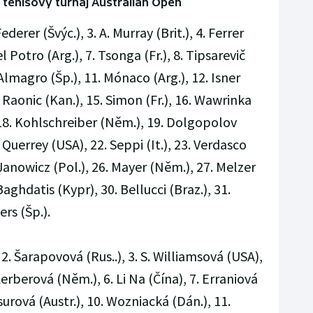
 tenisový turnaj Australian Open
ederer (Švýc.), 3. A. Murray (Brit.), 4. Ferrer
l Potro (Arg.), 7. Tsonga (Fr.), 8. Tipsarevič
. Almagro (Šp.), 11. Mónaco (Arg.), 12. Isner
4. Raonic (Kan.), 15. Simon (Fr.), 16. Wawrinka
), 18. Kohlschreiber (Něm.), 19. Dolgopolov
 Querrey (USA), 22. Seppi (It.), 23. Verdasco
. Janowicz (Pol.), 26. Mayer (Něm.), 27. Melzer
 Baghdatis (Kypr), 30. Bellucci (Braz.), 31.
rs (Šp.).
2. Šarapovová (Rus..), 3. S. Williamsová (USA),
Kerberová (Něm.), 6. Li Na (Čína), 7. Erraniová
tosurová (Austr.), 10. Wozniacká (Dán.), 11.