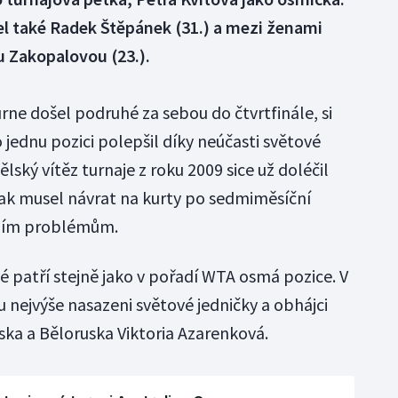
el také Radek Štěpánek (31.) a mezi ženami
u Zakopalovou (23.).
rne došel podruhé za sebou do čtvrtfinále, si
jednu pozici polepšil díky neúčasti světové
lský vítěz turnaje z roku 2009 sice už doléčil
však musel návrat na kurty po sedmiměsíční
čním problémům.
é patří stejně jako v pořadí WTA osmá pozice. V
 nejvýše nasazeni světové jedničky a obhájci
ska a Běloruska Viktoria Azarenková.