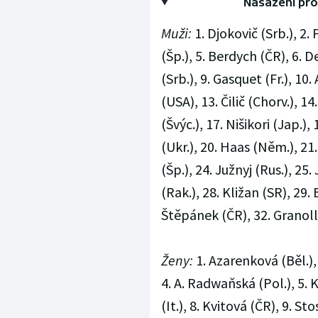
Nasazení pro
Muži:
1. Djokovič (Srb.), 2. F
(Šp.), 5. Berdych (ČR), 6. De
(Srb.), 9. Gasquet (Fr.), 10
(USA), 13. Čilič (Chorv.), 1
(Švýc.), 17. Nišikori (Jap.
(Ukr.), 20. Haas (Něm.), 21.
(Šp.), 24. Južnyj (Rus.), 25
(Rak.), 28. Kližan (SR), 29.
Štěpánek (ČR), 32. Granolle
Ženy:
1. Azarenková (Běl.), 
4. A. Radwaňská (Pol.), 5. 
(It.), 8. Kvitová (ČR), 9. S