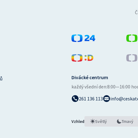
Č
Divácké centrum
ů
každý všední den:
8:00—16:00 ho
261 136 113
info@ceskate
Vzhled
Světlý
Tmavý