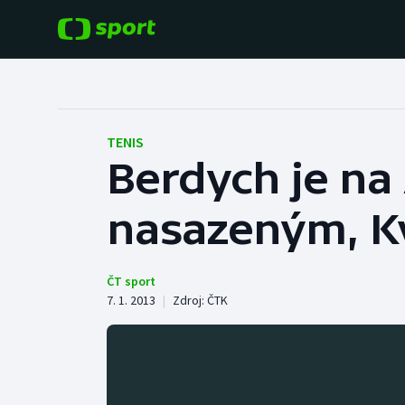
POPULÁRNÍ
DALŠÍ SPORTY
Fotbal
Americký fotbal
TENIS
Berdych je na
Hokej
Baseball a softbal
nasazeným, K
Tenis
Basketbal
Atletika
Biatlon
ČT sport
7. 1. 2013
|
Zdroj:
ČTK
Cyklistika
Boby a skeleton
Box