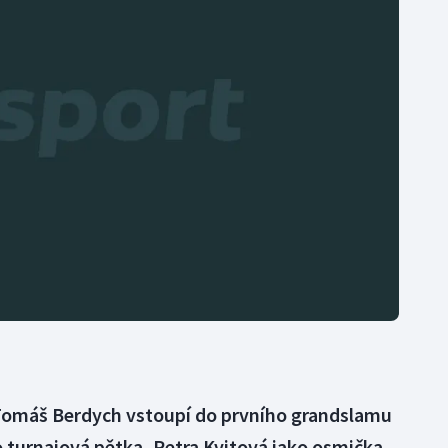
Moderní pětiboj
Triatlon
Motorsport
Veslování
Olympijské hry
Vodní slalom
Parasport
Volejbal
Plavání
Ostatní
Plážový volejbal
Tomáš Berdych vstoupí do prvního grandslamu
 turnajová pětka, Petra Kvitová jako osmička.