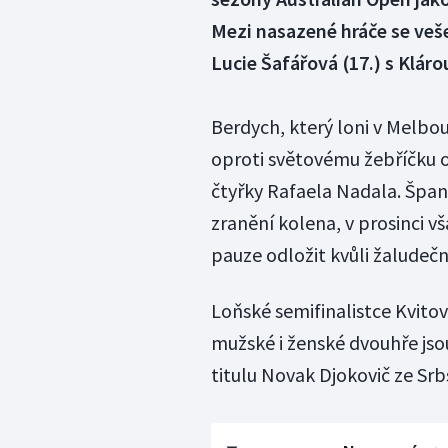
Mezi nasazené hráče se veš
Lucie Šafářová (17.) s Kláro
Berdych, který loni v Melbou
oproti světovému žebříčku o 
čtyřky Rafaela Nadala. Španě
zranění kolena, v prosinci 
pauze odložit kvůli žalude
Loňské semifinalistce Kvitov
mužské i ženské dvouhře jsou
titulu Novak Djokovič ze Srb