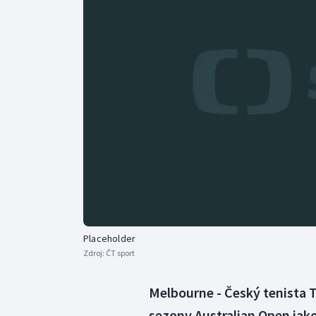
Curling
Dostihy
Florbal
Futsal
Golf
Gymnastika
Placeholder
Zdroj:
ČT sport
Melbourne - Český tenista 
sezony Australian Open jako