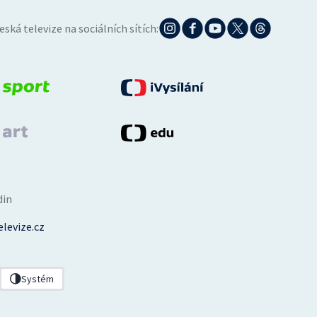
eská televize na sociálních sítích:
din
levize.cz
Systém