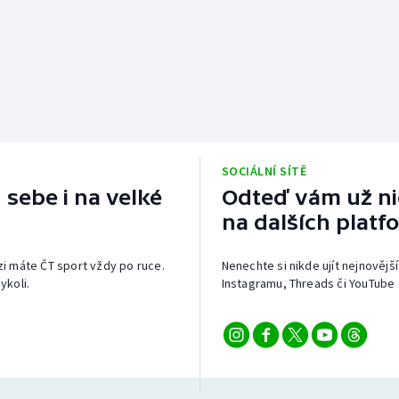
SOCIÁLNÍ SÍTĚ
 sebe i na velké
Odteď vám už nic
na dalších platf
izi máte ČT sport vždy po ruce.
Nenechte si nikde ujít nejnovější
ykoli.
Instagramu, Threads či YouTube 