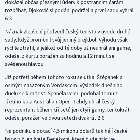
dokázal občas přesnými údery k postranním čarám
rozběhat, Djokovič si podání podržel a první sadu vyhrál
Gymnastika
6:3.
Házená
Náznak zlepšení předvedl český tenista v úvodu druhé
sady, když proměnil svůj jediný brejkbol. Výhodu však
Jezdectví
rychle ztratil, a jelikož od té doby už neuhrál ani game,
odešel z kurtu poražen za hodinu a 12 minut se
Judo
svěšenou hlavou.
Krasobruslení
Již potřetí během tohoto roku se utkal Štěpánek s
osmým nasazeným Verdascem, výsledek dnešního
Lezení
duelu se k radosti Španěla velmi podobal tomu z
třetího kola Australian Open. Tehdy uhrál český
Lyže a snowboard
reprezentant během tří setů jen čtyři gamy, tentokrát
odešel poražen ve dvou setech dvakrát 2:6.
Moderní pětiboj
Na podniku s dotací 4,5 milionu dolarů tak hájí české
Motorsport
barvy už jen Iveta Benešová, která bude hrát ve