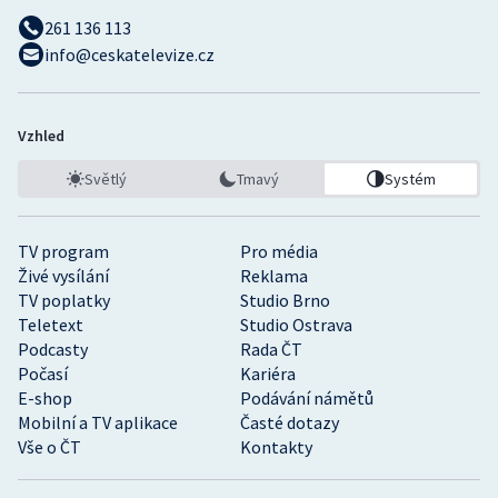
261 136 113
info@ceskatelevize.cz
Vzhled
Světlý
Tmavý
Systém
TV program
Pro média
Živé vysílání
Reklama
TV poplatky
Studio Brno
Teletext
Studio Ostrava
Podcasty
Rada ČT
Počasí
Kariéra
E-shop
Podávání námětů
Mobilní a TV aplikace
Časté dotazy
Vše o ČT
Kontakty