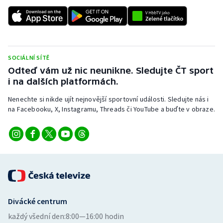
Stolní tenis
Triatlon
Veslování
SOCIÁLNÍ SÍTĚ
Odteď vám už nic neunikne. Sledujte ČT sport
Vodní slalom
i na dalších platformách.
Nenechte si nikde ujít nejnovější sportovní události. Sledujte nás i
Volejbal
na Facebooku, X, Instagramu, Threads či YouTube a buďte v obraze.
Ostatní
Divácké centrum
každý všední den:
8:00—16:00 hodin