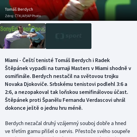
Baseball a softbal
Soutěže
Tomáš Berdych
Zdroj:
ČTK/AP/AP Photo
Basketbal
Historické návraty
Biatlon
Aplikace ČT sport
Boby a skeleton
AZ kvíz
Miami - Čeští tenisté Tomáš Berdych i Radek
Box
Štěpánek vypadli na turnaji Masters v Miami shodně v
osmifinále. Berdych nestačil na světovou trojku
Curling
Novaka Djokoviče. Srbskému tenistovi podlehl 3:6 a
2:6, a nezopakoval tak loňskou semifinálovou účast.
Dostihy
Štěpánek proti Španělu Fernandu Verdascovi uhrál
Florbal
dokonce ještě o jednu hru méně.
Futsal
Berdych nezačal druhý vzájemný souboj dobře a hned
ve třetím gamu přišel o servis. Přestože svého soupeře
Golf