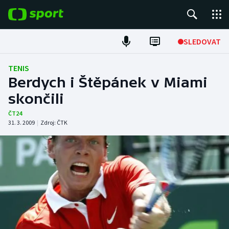
POPULÁRNÍ
SLEDOVAT
Fotbal
TENIS
Berdych i Štěpánek v Miami
Hokej
skončili
Tenis
ČT24
31. 3. 2009
|
Zdroj:
ČTK
Atletika
Cyklistika
DALŠÍ SPORTY
Americký fotbal
NEPŘEHLÉDNĚTE