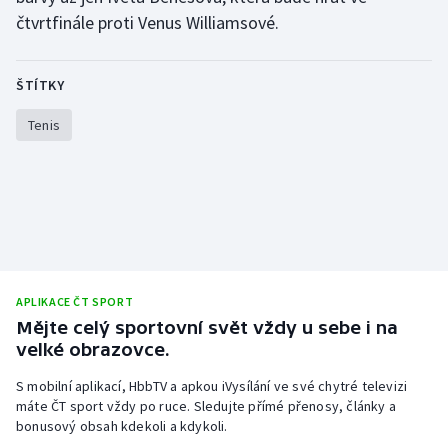
čtvrtfinále proti Venus Williamsové.
Olympijské hry
Parasport
ŠTÍTKY
Tenis
Plavání
Plážový volejbal
Ragby
Rychlobruslení
APLIKACE ČT SPORT
Rychlostní kanoistika
Mějte celý sportovní svět vždy u sebe i na
velké obrazovce.
Short track
S mobilní aplikací, HbbTV a apkou iVysílání ve své chytré televizi
máte ČT sport vždy po ruce. Sledujte přímé přenosy, články a
Sportovní střelba
bonusový obsah kdekoli a kdykoli.