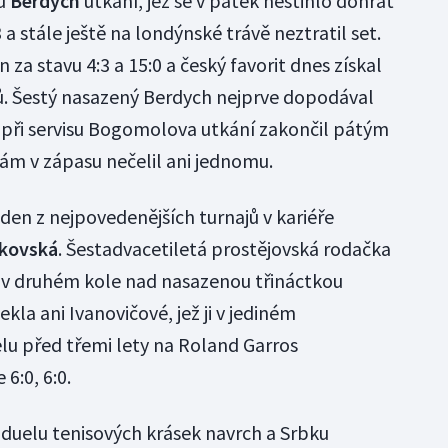
nu
Berdych
utkání, jež se v pátek nestihlo dohrát
:3 a stále ještě na londýnské trávě neztratil set.
n za stavu 4:3 a 15:0 a český favorit dnes získal
ů. Šestý nasazený Berdych nejprve dopodával
 při servisu Bogomolova utkání zakončil pátým
 v zápasu nečelil ani jednomu.
den z nejpovedenějších turnajů v kariéře
kovská
. Šestadvacetiletá prostějovská rodačka
í v druhém kole nad nasazenou třináctkou
a ani Ivanovičové, jež ji v jediném
 před třemi lety na Roland Garros
6:0, 6:0.
duelu tenisových krásek navrch a Srbku