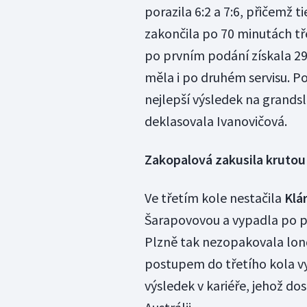
porazila 6:2 a 7:6, přičemž 
zakončila po 70 minutách tře
po prvním podání získala 29
měla i po druhém servisu. P
nejlepší výsledek na grandsl
deklasovala Ivanovičová.
Zakopalová zakusila krutou
Ve třetím kole nestačila
Klá
Šarapovovou a vypadla po po
Plzně tak nezopakovala lon
postupem do třetího kola vy
výsledek v kariéře, jehož do