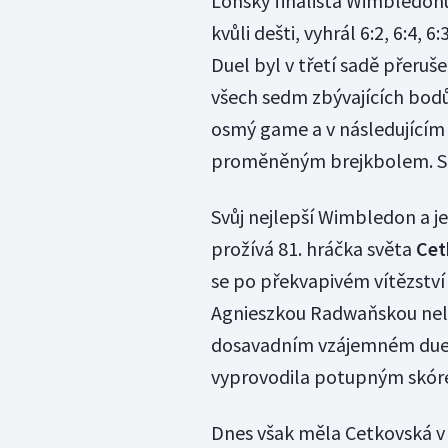
Loňský finalista Wimbledo
kvůli dešti, vyhrál 6:2, 6:4, 6
Duel byl v třetí sadě přeruše
všech sedm zbývajících bod
osmý game a v následujícím
proměněným brejkbolem. Sám
Svůj nejlepší Wimbledon a je
prožívá 81. hráčka světa
Cet
se po překvapivém vítězstv
Agnieszkou Radwaňskou nelekl
dosavadním vzájemném duelu
vyprovodila potupným skóre 
Dnes však měla Cetkovská v 