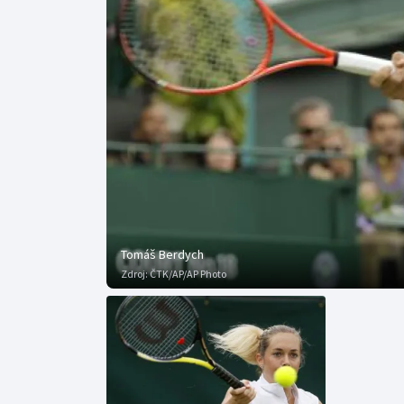
Curling
Dostihy
Florbal
Futsal
Golf
Gymnastika
Tomáš Berdych
Zdroj:
ČTK/AP/AP Photo