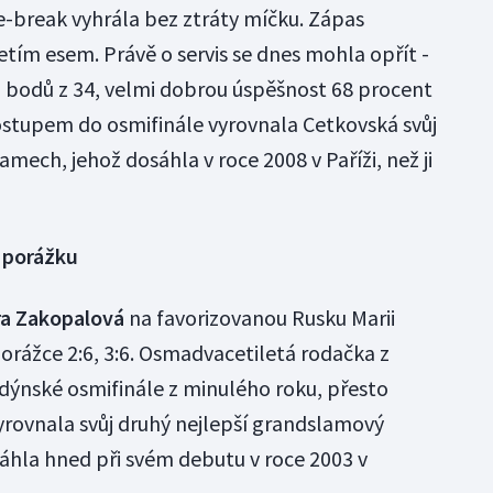
tie-break vyhrála bez ztráty míčku. Zápas
tím esem. Právě o servis se dnes mohla opřít -
 bodů z 34, velmi dobrou úspěšnost 68 procent
ostupem do osmifinále vyrovnala Cetkovská svůj
amech, jehož dosáhla v roce 2008 v Paříži, než ji
 porážku
ra Zakopalová
na favorizovanou Rusku Marii
rážce 2:6, 3:6. Osmadvacetiletá rodačka z
dýnské osmifinále z minulého roku, přesto
rovnala svůj druhý nejlepší grandslamový
sáhla hned při svém debutu v roce 2003 v