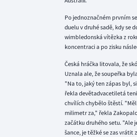
Austrálii.
Po jednoznačném prvním se
duelu v druhé sadě, kdy se d
wimbledonská vítězka z rok
koncentraci a po zisku násle
Česká hráčka litovala, že sk
Uznala ale, že soupeřka byla 
"Na to, jaký ten zápas byl, s
řekla devětadvacetiletá tenis
chvílích chybělo štěstí. "Mě
milimetr za," řekla Zakopal
začátku druhého setu. "Ale 
šance, je těžké se zas vrátit 