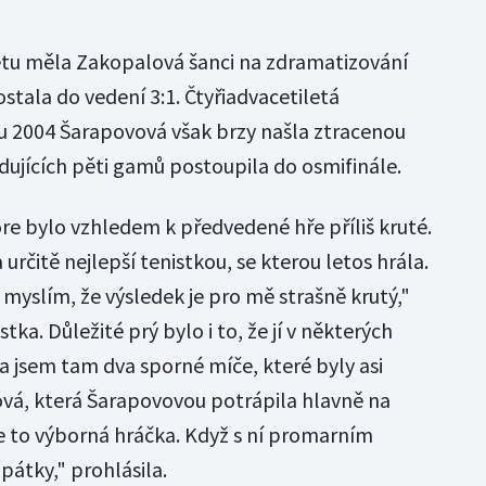
tu měla Zakopalová šanci na zdramatizování
ostala do vedení 3:1. Čtyřiadvacetiletá
u 2004 Šarapovová však brzy našla ztracenou
dujících pěti gamů postoupila do osmifinále.
óre bylo vzhledem k předvedené hře příliš kruté.
určitě nejlepší tenistkou, se kterou letos hrála.
i myslím, že výsledek je pro mě strašně krutý,"
tka. Důležité prý bylo i to, že jí v některých
la jsem tam dva sporné míče, které byly asi
ová, která Šarapovovou potrápila hlavně na
je to výborná hráčka. Když s ní promarním
zpátky," prohlásila.