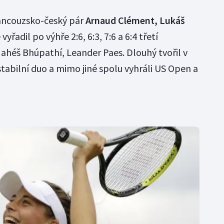
rancouzsko-český pár
Arnaud
Clément, Lukáš
vyřadil po výhře 2:6, 6:3, 7:6 a 6:4 třetí
Mahéš Bhúpathí, Leander Paes. Dlouhý tvořil v
tabilní duo a mimo jiné spolu vyhráli US Open a