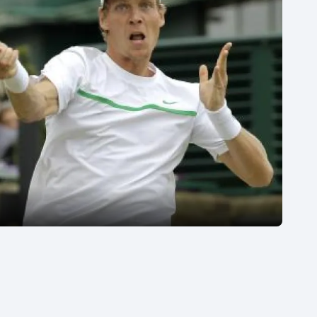
Moderní pětiboj
Triatlon
Motorsport
Veslování
Olympijské hry
Vodní slalom
Parasport
Volejbal
Plavání
Ostatní
Plážový volejbal