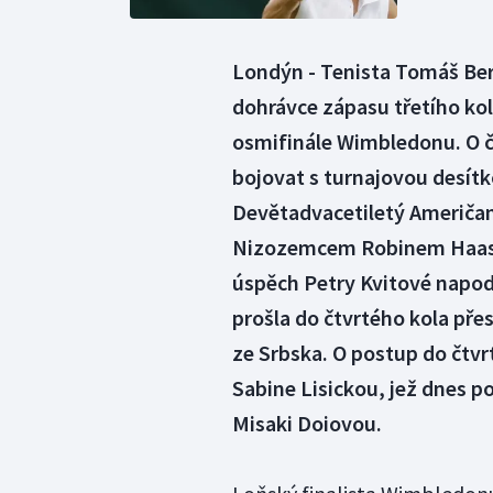
Londýn - Tenista Tomáš Ber
dohrávce zápasu třetího k
osmifinále Wimbledonu. O č
bojovat s turnajovou desít
Devětadvacetiletý Američan v
Nizozemcem Robinem Haasem
úspěch Petry Kvitové napod
prošla do čtvrtého kola př
ze Srbska. O postup do čtvr
Sabine Lisickou, jež dnes po
Misaki Doiovou.