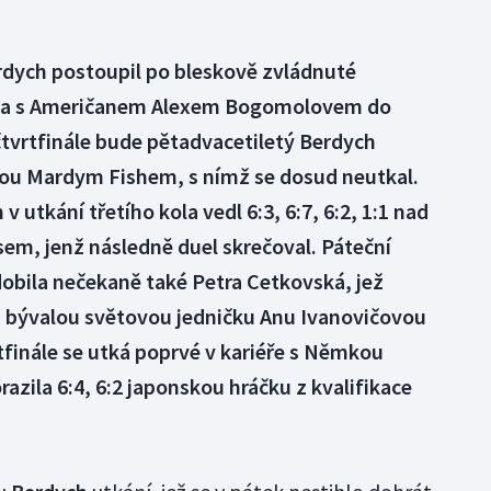
dych postoupil po bleskově zvládnuté
ola s Američanem Alexem Bogomolovem do
tvrtfinále bude pětadvacetiletý Berdych
kou Mardym Fishem, s nímž se dosud neutkal.
 utkání třetího kola vedl 6:3, 6:7, 6:2, 1:1 nad
, jenž následně duel skrečoval. Páteční
obila nečekaně také Petra Cetkovská, jež
es bývalou světovou jedničku Anu Ivanovičovou
tfinále se utká poprvé v kariéře s Němkou
razila 6:4, 6:2 japonskou hráčku z kvalifikace