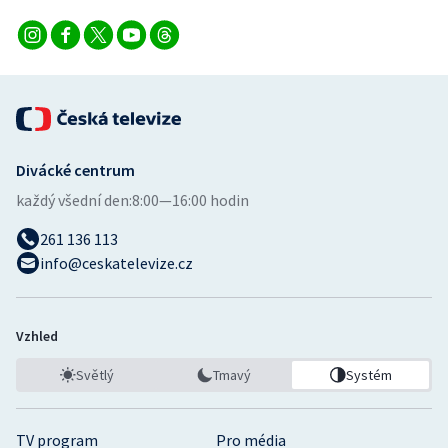
Stolní tenis
Triatlon
Veslování
Vodní slalom
Divácké centrum
každý všední den:
8:00—16:00 hodin
Volejbal
261 136 113
Ostatní
info@ceskatelevize.cz
Vzhled
Světlý
Tmavý
Systém
TV program
Pro média