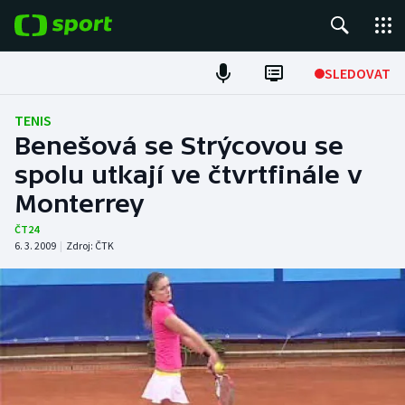
POPULÁRNÍ
SLEDOVAT
Fotbal
TENIS
Benešová se Strýcovou se
Hokej
spolu utkají ve čtvrtfinále v
Monterrey
Tenis
ČT24
Atletika
6. 3. 2009
|
Zdroj:
ČTK
Cyklistika
DALŠÍ SPORTY
Americký fotbal
NEPŘEHLÉDNĚTE