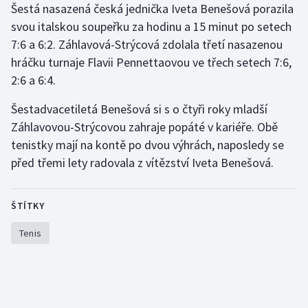
Šestá nasazená česká jednička Iveta Benešová porazila
svou italskou soupeřku za hodinu a 15 minut po setech
Gymnastika
7:6 a 6:2. Záhlavová-Strýcová zdolala třetí nasazenou
hráčku turnaje Flavii Pennettaovou ve třech setech 7:6,
Házená
2:6 a 6:4.
Jezdectví
Šestadvacetiletá Benešová si s o čtyři roky mladší
Záhlavovou-Strýcovou zahraje popáté v kariéře. Obě
Judo
tenistky mají na kontě po dvou výhrách, naposledy se
před třemi lety radovala z vítězství Iveta Benešová.
Krasobruslení
Lezení
ŠTÍTKY
Lyže a snowboard
Tenis
Moderní pětiboj
Motorsport