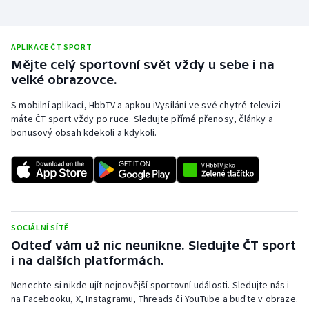
Olympijské hry
APLIKACE ČT SPORT
Parasport
Mějte celý sportovní svět vždy u sebe i na
velké obrazovce.
Plavání
S mobilní aplikací, HbbTV a apkou iVysílání ve své chytré televizi
máte ČT sport vždy po ruce. Sledujte přímé přenosy, články a
Plážový volejbal
bonusový obsah kdekoli a kdykoli.
Ragby
Rychlobruslení
Rychlostní kanoistika
SOCIÁLNÍ SÍTĚ
Odteď vám už nic neunikne. Sledujte ČT sport
Short track
i na dalších platformách.
Sportovní střelba
Nenechte si nikde ujít nejnovější sportovní události. Sledujte nás i
na Facebooku, X, Instagramu, Threads či YouTube a buďte v obraze.