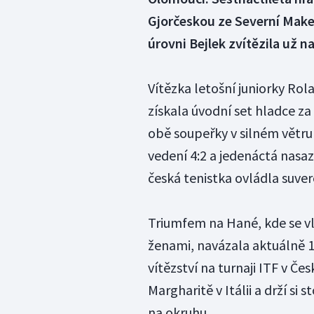
Gjorčeskou ze Severní Makedo
úrovni Bejlek zvítězila už na
Vítězka letošní juniorky Rol
získala úvodní set hladce za
obě soupeřky v silném větru
vedení 4:2 a jedenáctá nasaz
česká tenistka ovládla suver
Triumfem na Hané, kde se vl
ženami, navázala aktuálně 1
vítězství na turnaji ITF v Če
Margharitě v Itálii a drží s
na okruhu.