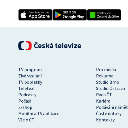
TV program
Pro média
Živé vysílání
Reklama
TV poplatky
Studio Brno
Teletext
Studio Ostrava
Podcasty
Rada ČT
Počasí
Kariéra
E-shop
Podávání námět
Mobilní a TV aplikace
Časté dotazy
Vše o ČT
Kontakty