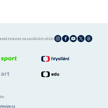
eská televize na sociálních sítích:
din
levize.cz