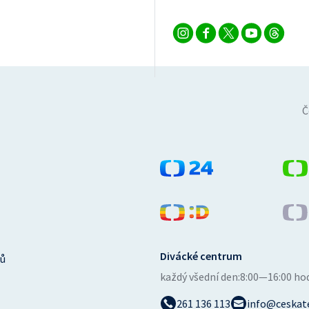
Č
Divácké centrum
ů
každý všední den:
8:00—16:00 ho
261 136 113
info@ceskate