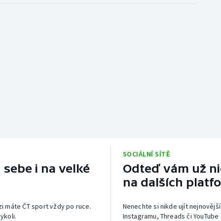
SOCIÁLNÍ SÍTĚ
 sebe i na velké
Odteď vám už nic
na dalších platf
izi máte ČT sport vždy po ruce.
Nenechte si nikde ujít nejnovější
ykoli.
Instagramu, Threads či YouTube 