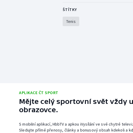
ŠTÍTKY
Tenis
APLIKACE ČT SPORT
Mějte celý sportovní svět vždy u
obrazovce.
S mobilní aplikací, HbbTV a apkou iVysílání ve své chytré telev
Sledujte přímé přenosy, články a bonusový obsah kdekoli a kd