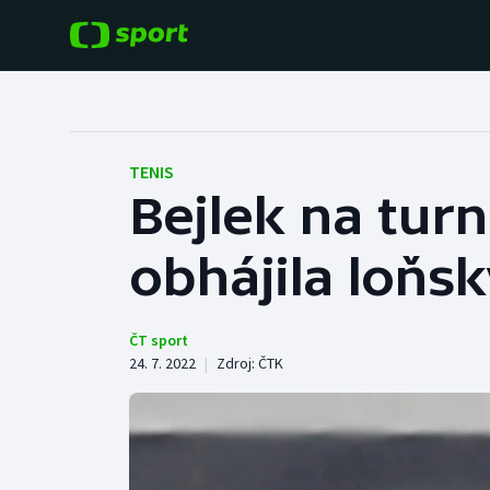
POPULÁRNÍ
DALŠÍ SPORTY
Fotbal
Americký fotbal
TENIS
Bejlek na turn
Hokej
Baseball a softbal
obhájila loňsk
Tenis
Basketbal
Atletika
Biatlon
ČT sport
24. 7. 2022
|
Zdroj:
ČTK
Cyklistika
Boby a skeleton
Box