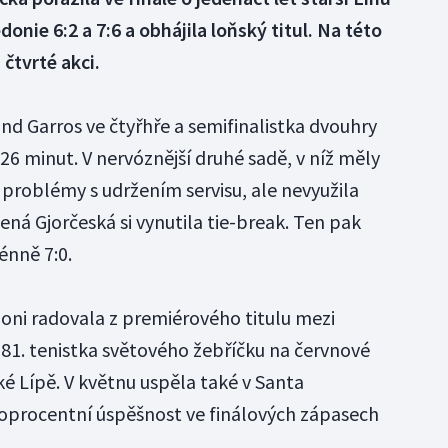
nie 6:2 a 7:6 a obhájila loňský titul. Na této
 čtvrté akci.
and Garros ve čtyřhře a semifinalistka dvouhry
 26 minut. V nervóznější druhé sadě, v níž měly
 problémy s udržením servisu, ale nevyužila
ená Gjorčeská si vynutila tie-break. Ten pak
énně 7:0.
oni radovala z premiérového titulu mezi
81. tenistka světového žebříčku na červnové
ské Lípě. V květnu uspěla také v Santa
i stoprocentní úspěšnost ve finálových zápasech