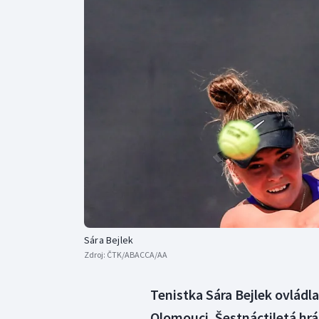
Curling
Dostihy
Florbal
Futsal
Golf
Gymnastika
Sára Bejlek
Zdroj:
ČTK/ABACCA/AA
Tenistka Sára Bejlek ovládl
Olomouci. Šestnáctiletá hráč