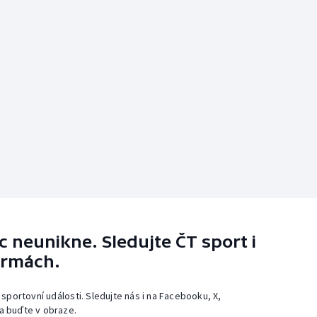
 neunikne. Sledujte ČT sport i
ormách.
 sportovní události. Sledujte nás i na Facebooku, X,
a buďte v obraze.