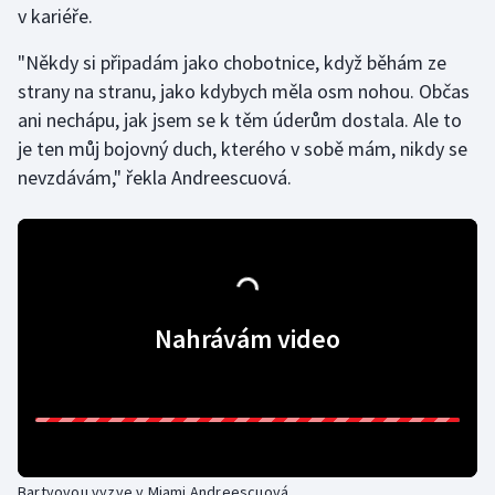
v kariéře.
Gymnastika
"Někdy si připadám jako chobotnice, když běhám ze
strany na stranu, jako kdybych měla osm nohou. Občas
Házená
ani nechápu, jak jsem se k těm úderům dostala. Ale to
je ten můj bojovný duch, kterého v sobě mám, nikdy se
Jezdectví
nevzdávám," řekla Andreescuová.
Judo
Krasobruslení
Lezení
Nahrávám video
Lyže a snowboard
Moderní pětiboj
Motorsport
Bartyovou vyzve v Miami Andreescuová