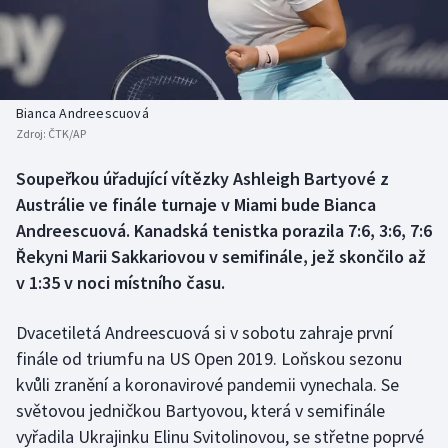
Baseball a softbal
Soutěže
Basketbal
Historické návraty
Biatlon
Aplikace ČT sport
Bianca Andreescuová
Zdroj:
ČTK/AP
Boby a skeleton
AZ kvíz
Soupeřkou úřadující vítězky Ashleigh Bartyové z
Austrálie ve finále turnaje v Miami bude Bianca
Box
Andreescuová. Kanadská tenistka porazila 7:6, 3:6, 7:6
Curling
Řekyni Marii Sakkariovou v semifinále, jež skončilo až
v 1:35 v noci místního času.
Dostihy
Dvacetiletá Andreescuová si v sobotu zahraje první
Florbal
finále od triumfu na US Open 2019. Loňskou sezonu
kvůli zranění a koronavirové pandemii vynechala. Se
Futsal
světovou jedničkou Bartyovou, která v semifinále
vyřadila Ukrajinku Elinu Svitolinovou, se střetne poprvé
Golf