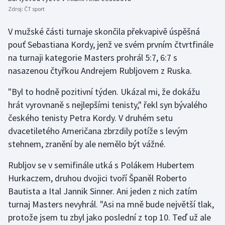
Zdroj:
ČT sport
Olympijské hry
V mužské části turnaje skončila překvapivě úspěšná
Parasport
pouť Sebastiana Kordy, jenž ve svém prvním čtvrtfinále
na turnaji kategorie Masters prohrál 5:7, 6:7 s
Plavání
nasazenou čtyřkou Andrejem Rubljovem z Ruska.
Plážový volejbal
"Byl to hodně pozitivní týden. Ukázal mi, že dokážu
hrát vyrovnaně s nejlepšími tenisty," řekl syn bývalého
Ragby
českého tenisty Petra Kordy. V druhém setu
dvacetiletého Američana zbrzdily potíže s levým
Rychlobruslení
stehnem, zranění by ale nemělo být vážné.
Rychlostní kanoistika
Rubljov se v semifinále utká s Polákem Hubertem
Hurkaczem, druhou dvojici tvoří Španěl Roberto
Short track
Bautista a Ital Jannik Sinner. Ani jeden z nich zatím
turnaj Masters nevyhrál. "Asi na mně bude největší tlak,
Sportovní střelba
protože jsem tu zbyl jako poslední z top 10. Teď už ale