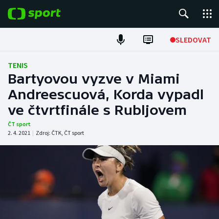
POPULÁRNÍ
SLEDOVAT
Fotbal
TENIS
Bartyovou vyzve v Miami
Hokej
Andreescuová, Korda vypadl
ve čtvrtfinále s Rubljovem
Tenis
ČT sport
Atletika
2. 4. 2021
|
Zdroj:
ČTK
,
ČT sport
Cyklistika
DALŠÍ SPORTY
Americký fotbal
NEPŘEHLÉDNĚTE