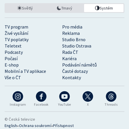
Světlý
Tmavý
Systém
TV program
Pro média
Živé vysílání
Reklama
TV poplatky
Studio Brno
Teletext
Studio Ostrava
Podcasty
Rada ČT
Počasí
Kariéra
E-shop
Podávání námětů
Mobilní a TV aplikace
Časté dotazy
Vše o ČT
Kontakty
Instagram
Facebook
YouTube
X
Threads
© Česká televize
•
•
English
Ochrana soukromí
Přístupnost