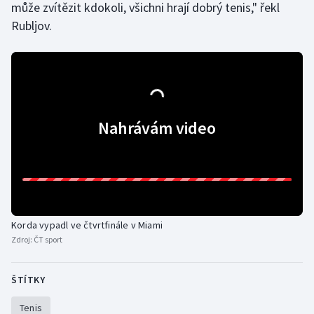
může zvítězit kdokoli, všichni hrají dobrý tenis," řekl
Stolní tenis
Rubljov.
Triatlon
Veslování
Vodní slalom
Nahrávám video
Volejbal
Ostatní
Korda vypadl ve čtvrtfinále v Miami
Zdroj:
ČT sport
ŠTÍTKY
Tenis