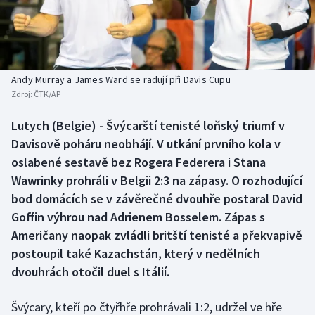
Baseball a softbal
Soutěže
Basketbal
Historické návraty
Biatlon
Aplikace ČT sport
Andy Murray a James Ward se radují při Davis Cupu
Zdroj:
ČTK/AP
Boby a skeleton
AZ kvíz
Lutych (Belgie) - Švýcarští tenisté loňský triumf v
Davisově poháru neobhájí. V utkání prvního kola v
Box
oslabené sestavě bez Rogera Federera i Stana
Curling
Wawrinky prohráli v Belgii 2:3 na zápasy. O rozhodující
bod domácích se v závěrečné dvouhře postaral David
Dostihy
Goffin výhrou nad Adrienem Bosselem. Zápas s
Američany naopak zvládli britští tenisté a překvapivě
Florbal
postoupil také Kazachstán, který v nedělních
dvouhrách otočil duel s Itálií.
Futsal
Švýcary, kteří po čtyřhře prohrávali 1:2, udržel ve hře
Golf