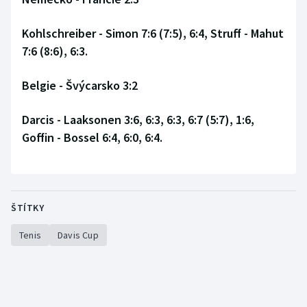
Stolní tenis
Kohlschreiber - Simon 7:6 (7:5), 6:4, Struff - Mahut
Triatlon
7:6 (8:6), 6:3.
Veslování
Belgie - Švýcarsko 3:2
Vodní slalom
Darcis - Laaksonen 3:6, 6:3, 6:3, 6:7 (5:7), 1:6,
Goffin - Bossel 6:4, 6:0, 6:4.
Volejbal
Ostatní
ŠTÍTKY
Tenis
Davis Cup