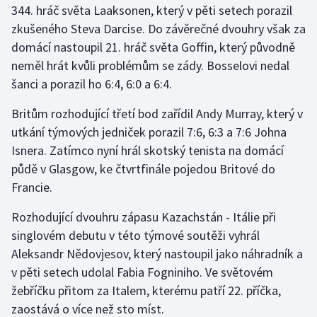
344. hráč světa Laaksonen, který v pěti setech porazil
zkušeného Steva Darcise. Do závěrečné dvouhry však za
Gymnastika
domácí nastoupil 21. hráč světa Goffin, který původně
neměl hrát kvůli problémům se zády. Bosselovi nedal
Házená
šanci a porazil ho 6:4, 6:0 a 6:4.
Jezdectví
Britům rozhodující třetí bod zařídil Andy Murray, který v
utkání týmových jedniček porazil 7:6, 6:3 a 7:6 Johna
Judo
Isnera. Zatímco nyní hrál skotský tenista na domácí
půdě v Glasgow, ke čtvrtfinále pojedou Britové do
Krasobruslení
Francie.
Lezení
Rozhodující dvouhru zápasu Kazachstán - Itálie při
singlovém debutu v této týmové soutěži vyhrál
Lyže a snowboard
Aleksandr Nědovjesov, který nastoupil jako náhradník a
Moderní pětiboj
v pěti setech udolal Fabia Fogniniho. Ve světovém
žebříčku přitom za Italem, kterému patří 22. příčka,
Motorsport
zaostává o více než sto míst.