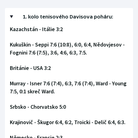
Olympijské hry
1. kolo tenisového Davisova poháru:
Parasport
Kazachstán - Itálie 3:2
Plavání
Kukuškin - Seppi 7:6 (10:8), 6:0, 6:4, Nědovjesov -
Fognini 7:6 (7:5), 3:6, 4:6, 6:3, 7:5.
Plážový volejbal
Británie - USA 3:2
Ragby
Murray - Isner 7:6 (7:4), 6:3, 7:6 (7:4), Ward - Young
Rychlobruslení
7:5, 0:1 skreč Ward.
Rychlostní kanoistika
Srbsko - Chorvatsko 5:0
Short track
Krajinovič - Škugor 6:4, 6:2, Troicki - Delič 6:4, 6:3.
Sportovní střelba
Německo - Francie 2:3