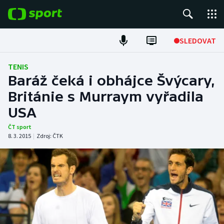
POPULÁRNÍ
SLEDOVAT
Fotbal
TENIS
Baráž čeká i obhájce Švýcary,
Hokej
Británie s Murraym vyřadila
USA
Tenis
ČT sport
Atletika
8. 3. 2015
|
Zdroj:
ČTK
Cyklistika
DALŠÍ SPORTY
Americký fotbal
NEPŘEHLÉDNĚTE