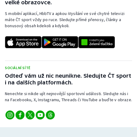
velké obrazovce.
Olympijské hry
S mobilní aplikací, HbbTV a apkou iVysílání ve své chytré televizi
máte ČT sport vždy po ruce. Sledujte přímé přenosy, články a
Parasport
bonusový obsah kdekoli a kdykoli.
Plavání
Plážový volejbal
Ragby
SOCIÁLNÍ SÍTĚ
Odteď vám už nic neunikne. Sledujte ČT sport
i na dalších platformách.
Rychlobruslení
Nenechte si nikde ujít nejnovější sportovní události. Sledujte nás i
Rychlostní kanoistika
na Facebooku, X, Instagramu, Threads či YouTube a buďte v obraze.
Short track
Sportovní střelba