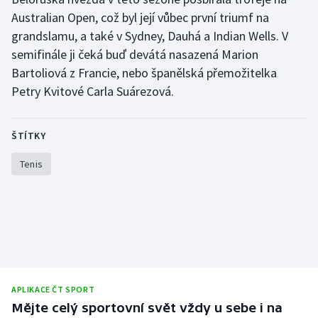
Australian Open, což byl její vůbec první triumf na
Gymnastika
grandslamu, a také v Sydney, Dauhá a Indian Wells. V
semifinále ji čeká buď devátá nasazená Marion
Házená
Bartoliová z Francie, nebo španělská přemožitelka
Petry Kvitové Carla Suárezová.
Jezdectví
Judo
ŠTÍTKY
Tenis
Krasobruslení
Lezení
Lyže a snowboard
Moderní pětiboj
APLIKACE ČT SPORT
Motorsport
Mějte celý sportovní svět vždy u sebe i na