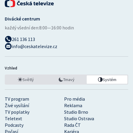
Stolní tenis
Triatlon
Divácké centrum
každý všední den:
8:00—16:00 hodin
Veslování
261 136 113
info@ceskatelevize.cz
Vodní slalom
Volejbal
Vzhled
Ostatní
Světlý
Tmavý
Systém
TV program
Pro média
Živé vysílání
Reklama
TV poplatky
Studio Brno
Teletext
Studio Ostrava
Podcasty
Rada ČT
Počasí
Kariéra