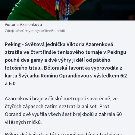
Baseball a softbal
Soutěže
Basketbal
Historické návraty
Victoria Azarenková
Zdroj:
isifa/Gettyimages/Clive Brunskill
Biatlon
Aplikace ČT sport
Peking - Světová jednička Viktoria Azarenková
Boby a skeleton
AZ kvíz
ztratila ve čtvrtfinále tenisového turnaje v Pekingu
pouhé dva gamy a dvě výhry ji dělí od pátého
Box
letošního titulu. Běloruská favoritka vyprovodila z
kurtu Švýcarku Rominu Oprandiovou s výsledkem 6:2
Curling
a 6:0.
Dostihy
Azarenková hraje v čínské metropoli suverénně, ve
Florbal
čtyřech zápasech zatím neztratila ani set. Proti
Oprandiové využila všech šest brejkbolů a zahrála 60
Futsal
vítězných míčků.
Běloruská hvězda v této sezoně posbírala trofeje na
Golf