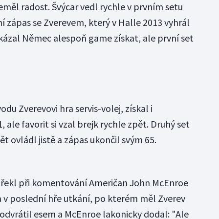
eměl radost. Švýcar vedl rychle v prvním setu
ní zápas se Zverevem, který v Halle 2013 vyhrál
kázal Němec alespoň game získat, ale první set
du Zverevovi hra servis-volej, získal i
 ale favorit si vzal brejk rychle zpět. Druhý set
ět ovládl jistě a zápas ukončil svým 65.
," řekl při komentování Američan John McEnroe
 v poslední hře utkání, po kterém měl Zverev
 odvrátil esem a McEnroe lakonicky dodal: "Ale