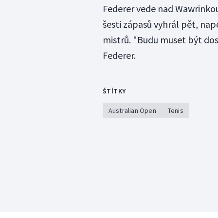
Federer vede nad Wawrinkou 
šesti zápasů vyhrál pět, napo
mistrů. "Budu muset být dost
Federer.
ŠTÍTKY
Australian Open
Tenis