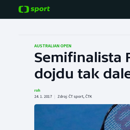
POPULÁRNÍ
DALŠÍ SPORTY
Fotbal
Americký fotbal
AUSTRALIAN OPEN
Semifinalista 
Hokej
Baseball a softbal
dojdu tak dal
Tenis
Basketbal
Atletika
Biatlon
roh
24. 1. 2017
|
Zdroj:
ČT sport
,
ČTK
Cyklistika
Boby a skeleton
Box