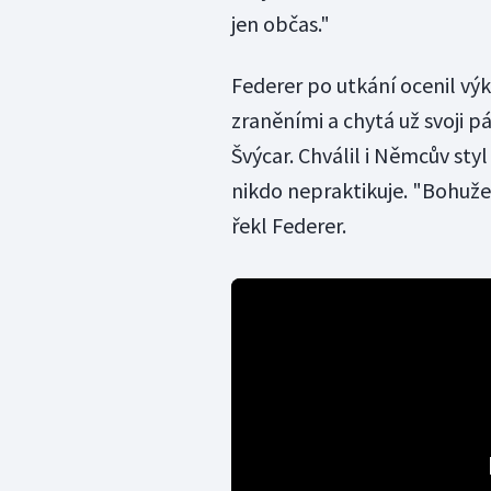
jen občas."
Federer po utkání ocenil výk
zraněními a chytá už svoji pá
Švýcar. Chválil i Němcův styl
nikdo nepraktikuje. "Bohužel
řekl Federer.