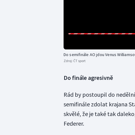
Do semifinále AO jdou Venus Williamso
Zdroj:
ČT sport
Do finále agresivně
Rád by postoupil do nedělní
semifinále zdolat krajana St
skvělé, že je také tak daleko
Federer.