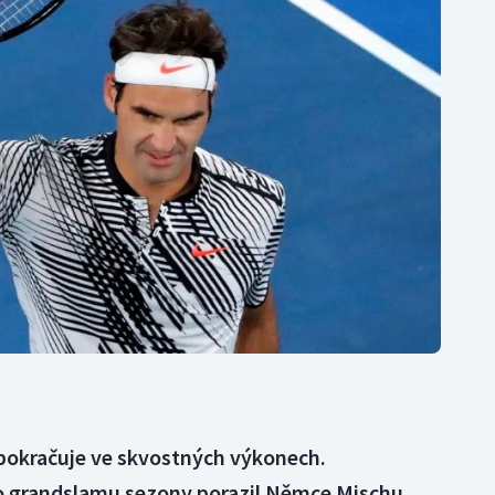
Moderní pětiboj
Triatlon
Motorsport
Veslování
Olympijské hry
Vodní slalom
Parasport
Volejbal
Plavání
Ostatní
Plážový volejbal
pokračuje ve skvostných výkonech.
o grandslamu sezony porazil Němce Mischu