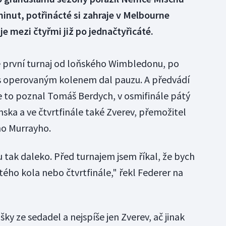
 minut, potřinácté si zahraje v Melbourne
e mezi čtyřmi již po jednačtyřicáté.
je první turnaj od loňského Wimbledonu, po
s operovaným kolenem dal pauzu. A předvádí
le to poznal Tomáš Berdych, v osmifinále pátý
nska a ve čtvrtfinále také Zverev, přemožitel
ho Murrayho.
 tak daleko. Před turnajem jsem říkal, že bych
ého kola nebo čtvrtfinále," řekl Federer na
y ze sedadel a nejspíše jen Zverev, ač jinak