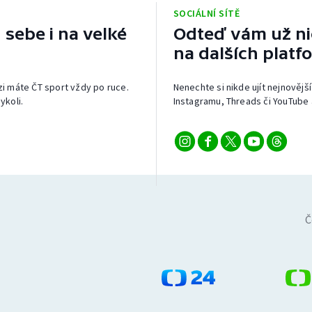
SOCIÁLNÍ SÍTĚ
 sebe i na velké
Odteď vám už nic
na dalších platf
izi máte ČT sport vždy po ruce.
Nenechte si nikde ujít nejnovější
ykoli.
Instagramu, Threads či YouTube 
Č