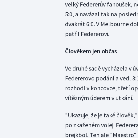
velký Federerův fanoušek, n
5:0, a navázal tak na posled
dvakrát 6:0. V Melbourne do
patřil Federerovi.
Člověkem jen občas
Ve druhé sadě vycházela v úvo
Federerovo podání a vedl 3:1,
rozhodl v koncovce, třetí op
vítězným úderem v utkání.
"Ukazuje, že je také člověk
po zkaženém voleji Federera
brejkbol. Ten ale "Maestro"