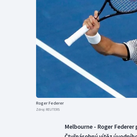
Curling
Dostihy
Florbal
Futsal
Golf
Gymnastika
Roger Federer
Zdroj:
REUTERS
Melbourne - Roger Federer 
Čtyřnásobný vítěz úvodníh