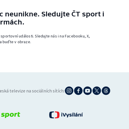
 neunikne. Sledujte ČT sport i
ormách.
 sportovní události. Sledujte nás i na Facebooku, X,
a buďte v obraze.
eská televize na sociálních sítích: