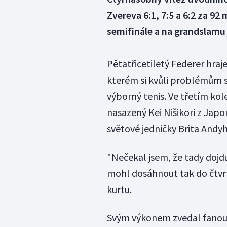
Zvereva 6:1, 7:5 a 6:2 za 92
semifinále a na grandslamu j
Pětatřicetiletý Federer hra
kterém si kvůli problémům 
výborný tenis. Ve třetím ko
nasazený Kei Nišikori z Japo
světové jedničky Brita Andy
"Nečekal jsem, že tady dojdu
mohl dosáhnout tak do čtvrt
kurtu.
Svým výkonem zvedal fanoušk