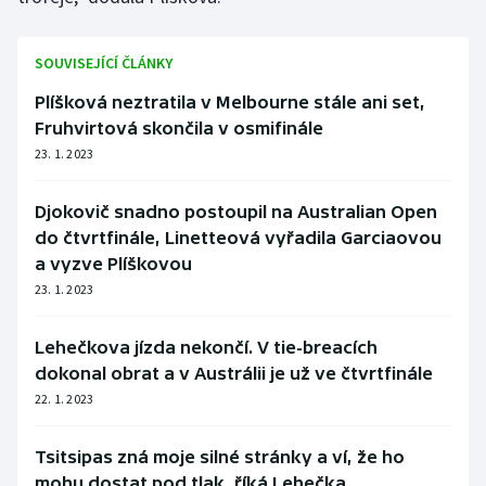
SOUVISEJÍCÍ ČLÁNKY
Plíšková neztratila v Melbourne stále ani set,
Fruhvirtová skončila v osmifinále
23. 1. 2023
Djokovič snadno postoupil na Australian Open
do čtvrtfinále, Linetteová vyřadila Garciaovou
a vyzve Plíškovou
23. 1. 2023
Lehečkova jízda nekončí. V tie-breacích
dokonal obrat a v Austrálii je už ve čtvrtfinále
22. 1. 2023
Tsitsipas zná moje silné stránky a ví, že ho
mohu dostat pod tlak, říká Lehečka