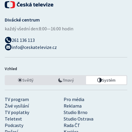
Divácké centrum
každý všední den:
8:00—16:00 hodin
261 136 113
info@ceskatelevize.cz
Vzhled
Světlý
Tmavý
Systém
TV program
Pro média
Živé vysílání
Reklama
TV poplatky
Studio Brno
Teletext
Studio Ostrava
Podcasty
Rada ČT
Počasí
Kariéra