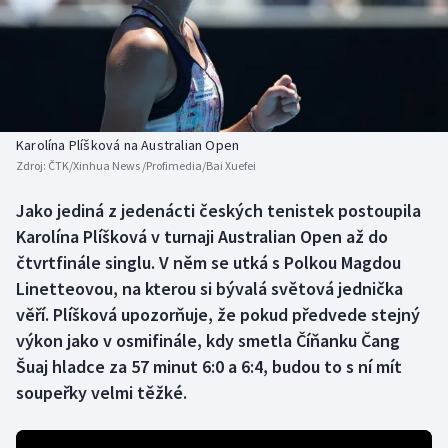
Baseball a softbal
Soutěže
Basketbal
Historické návraty
Biatlon
Aplikace ČT sport
Karolína Plíšková na Australian Open
Boby a skeleton
AZ kvíz
Zdroj:
ČTK/Xinhua News /Profimedia/Bai Xuefei
Box
Jako jediná z jedenácti českých tenistek postoupila
Karolína Plíšková v turnaji Australian Open až do
Curling
čtvrtfinále singlu. V něm se utká s Polkou Magdou
Linetteovou, na kterou si bývalá světová jednička
Dostihy
věří. Plíšková upozorňuje, že pokud předvede stejný
výkon jako v osmifinále, kdy smetla Číňanku Čang
Florbal
Šuaj hladce za 57 minut 6:0 a 6:4, budou to s ní mít
soupeřky velmi těžké.
Futsal
Golf