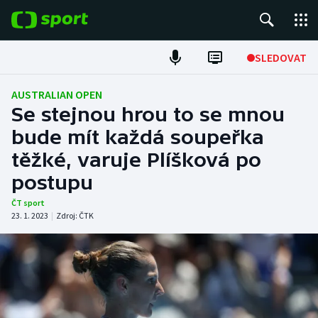
POPULÁRNÍ
SLEDOVAT
Fotbal
AUSTRALIAN OPEN
Se stejnou hrou to se mnou
Hokej
bude mít každá soupeřka
těžké, varuje Plíšková po
Tenis
postupu
Atletika
ČT sport
23. 1. 2023
|
Zdroj:
ČTK
Cyklistika
DALŠÍ SPORTY
Americký fotbal
NEPŘEHLÉDNĚTE