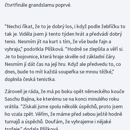
čtvrtfinále grandslamu poprvé.
"Nechci říkat, že to je dobrý los, i když podle žebříčku to
tak je. Viděla jsem ji tento týden hrát a předvádí dobrý
tenis. Nesmím jít na kurt s tím, že vše bude fajn a
vyhraju," podotkla Plíšková. "Hodně se zlepšila a věří si.
Je to bojovnice, která hraje skvěle od základní čáry.
Nesmím jí dát čas na její hru. Když ale předvedu to, co
dnes, bude to mít každá soupeřka se mnou těžké,"
doplnila česká tenistka.
Zároveň je ráda, že má po boku opět německého kouče
Saschu Bajina, ke kterému se na konci minulého roku
vrátila. "Získali jsme spolu několik úspěchů, proto jsem
ho vzala zpět. Věřím, že máme před sebou ještě hodně
turnajů a úspěchů. Doufám, že vyhrajeme i nějaké
trofeje," dodala Plíšková.