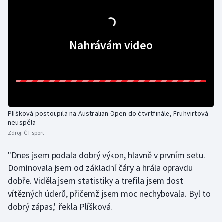
Gymnastika
Nahrávám video
Házená
Jezdectví
Judo
Plíšková postoupila na Australian Open do čtvrtfinále, Fruhvirtová
Krasobruslení
neuspěla
Zdroj:
ČT sport
Lezení
"Dnes jsem podala dobrý výkon, hlavně v prvním setu.
Lyže a snowboard
Dominovala jsem od základní čáry a hrála opravdu
dobře. Viděla jsem statistiky a trefila jsem dost
Moderní pětiboj
vítězných úderů, přičemž jsem moc nechybovala. Byl to
dobrý zápas," řekla Plíšková.
Motorsport