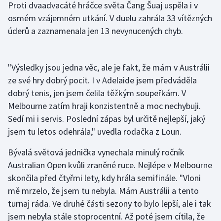
Proti dvaadvacáté hráčce světa Čang Šuaj uspěla i v
Olympijské hry
osmém vzájemném utkání. V duelu zahrála 33 vítězných
úderů a zaznamenala jen 13 nevynucených chyb.
Parasport
Plavání
"Výsledky jsou jedna věc, ale je fakt, že mám v Austrálii
ze své hry dobrý pocit. I v Adelaide jsem předváděla
Plážový volejbal
dobrý tenis, jen jsem čelila těžkým soupeřkám. V
Melbourne zatím hraji konzistentně a moc nechybuji.
Ragby
Sedí mi i servis. Poslední zápas byl určitě nejlepší, jaký
jsem tu letos odehrála," uvedla rodačka z Loun.
Rychlobruslení
Bývalá světová jednička vynechala minulý ročník
Rychlostní kanoistika
Australian Open kvůli zraněné ruce. Nejlépe v Melbourne
skončila před čtyřmi lety, kdy hrála semifinále. "Vloni
Short track
mě mrzelo, že jsem tu nebyla. Mám Austrálii a tento
turnaj ráda. Ve druhé části sezony to bylo lepší, ale i tak
Sportovní střelba
jsem nebyla stále stoprocentní. Až poté jsem cítila, že