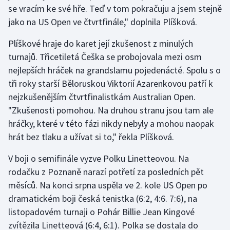
Stolní tenis
se vracím ke své hře. Teď v tom pokračuju a jsem stejně
jako na US Open ve čtvrtfinále," doplnila Plíšková.
Triatlon
Plíškové hraje do karet její zkušenost z minulých
turnajů. Třicetiletá Češka se probojovala mezi osm
Veslování
nejlepších hráček na grandslamu pojedenácté. Spolu s o
Vodní slalom
tři roky starší Běloruskou Viktorií Azarenkovou patří k
nejzkušenějším čtvrtfinalistkám Australian Open.
Volejbal
"Zkušenosti pomohou. Na druhou stranu jsou tam ale
hráčky, které v této fázi nikdy nebyly a mohou naopak
Ostatní
hrát bez tlaku a užívat si to," řekla Plíšková.
V boji o semifinále vyzve Polku Linetteovou. Na
rodačku z Poznaně narazí potřetí za posledních pět
měsíců. Na konci srpna uspěla ve 2. kole US Open po
dramatickém boji česká tenistka (6:2, 4:6. 7:6), na
listopadovém turnaji o Pohár Billie Jean Kingové
zvítězila Linetteová (6:4, 6:1). Polka se dostala do