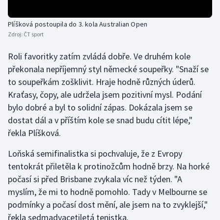
Olympijské hry
Plíšková postoupila do 3. kola Australian Open
Zdroj:
ČT sport
Parasport
Roli favoritky zatím zvládá dobře. Ve druhém kole
Plavání
překonala nepříjemný styl německé soupeřky. "Snaží se
to soupeřkám zošklivit. Hraje hodně různých úderů.
Plážový volejbal
Kraťasy, čopy, ale udržela jsem pozitivní mysl. Podání
bylo dobré a byl to solidní zápas. Dokázala jsem se
Ragby
dostat dál a v příštím kole se snad budu cítit lépe,"
řekla Plíšková.
Rychlobruslení
Loňská semifinalistka si pochvaluje, že z Evropy
Rychlostní kanoistika
tentokrát přiletěla k protinožcům hodně brzy. Na horké
počasí si před Brisbane zvykala víc než týden. "A
Short track
myslím, že mi to hodně pomohlo. Tady v Melbourne se
Sportovní střelba
podmínky a počasí dost mění, ale jsem na to zvyklejší,"
řekla sedmadvacetiletá tenistka.