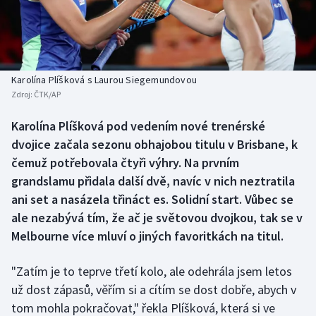
Baseball a softbal
Soutěže
Basketbal
Historické návraty
Biatlon
Aplikace ČT sport
Karolína Plíšková s Laurou Siegemundovou
Zdroj:
ČTK/AP
Boby a skeleton
AZ kvíz
Karolína Plíšková pod vedením nové trenérské
dvojice začala sezonu obhajobou titulu v Brisbane, k
Box
čemuž potřebovala čtyři výhry. Na prvním
Curling
grandslamu přidala další dvě, navíc v nich neztratila
ani set a nasázela třináct es. Solidní start. Vůbec se
Dostihy
ale nezabývá tím, že ač je světovou dvojkou, tak se v
Melbourne více mluví o jiných favoritkách na titul.
Florbal
"Zatím je to teprve třetí kolo, ale odehrála jsem letos
Futsal
už dost zápasů, věřím si a cítím se dost dobře, abych v
tom mohla pokračovat," řekla Plíšková, která si ve
Golf