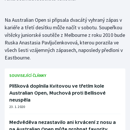
Stolní tenis
Triatlon
Na Australian Open si připsala dvacátý vyhraný zápas v
kariéře a třetí desítku může načít v sobotu. Soupeřkou
Veslování
vítězky juniorské soutěže z Melbourne z roku 2010 bude
Ruska Anastasia Pavljučenkovová, kterou porazila ve
Vodní slalom
všech šesti vzájemných zápasech, naposledy předloni v
Eastbourne.
Volejbal
Ostatní
SOUVISEJÍCÍ ČLÁNKY
Plíšková doplnila Kvitovou ve třetím kole
Australian Open, Muchová proti Bellisové
neuspěla
23. 1. 2020
Medvěděva nezastavilo ani krvácení z nosu a
na Australian Open může prohnat favority