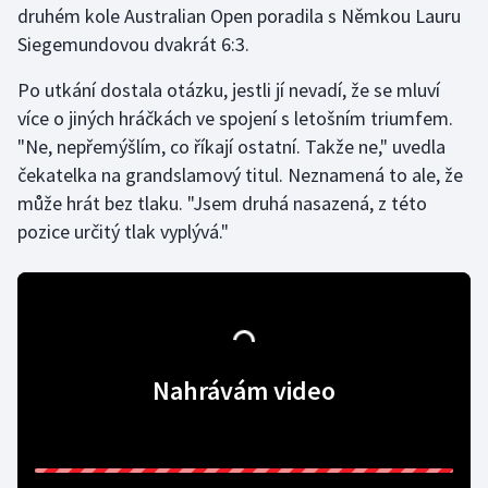
druhém kole Australian Open poradila s Němkou Lauru
Siegemundovou dvakrát 6:3.
Gymnastika
Po utkání dostala otázku, jestli jí nevadí, že se mluví
Házená
více o jiných hráčkách ve spojení s letošním triumfem.
"Ne, nepřemýšlím, co říkají ostatní. Takže ne," uvedla
Jezdectví
čekatelka na grandslamový titul. Neznamená to ale, že
může hrát bez tlaku. "Jsem druhá nasazená, z této
Judo
pozice určitý tlak vyplývá."
Krasobruslení
Lezení
Lyže a snowboard
Nahrávám video
Moderní pětiboj
Motorsport