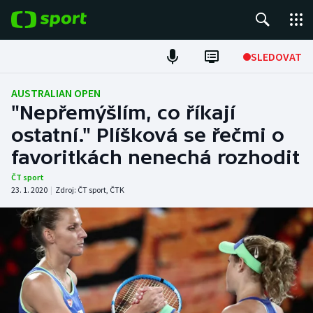
POPULÁRNÍ
SLEDOVAT
Fotbal
AUSTRALIAN OPEN
"Nepřemýšlím, co říkají
Hokej
ostatní." Plíšková se řečmi o
favoritkách nenechá rozhodit
Tenis
ČT sport
Atletika
23. 1. 2020
|
Zdroj:
ČT sport
,
ČTK
Cyklistika
DALŠÍ SPORTY
Americký fotbal
NEPŘEHLÉDNĚTE