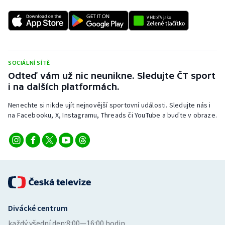
SOCIÁLNÍ SÍTĚ
Odteď vám už nic neunikne. Sledujte ČT sport
i na dalších platformách.
Nenechte si nikde ujít nejnovější sportovní události. Sledujte nás i
na Facebooku, X, Instagramu, Threads či YouTube a buďte v obraze.
Divácké centrum
každý všední den:
8:00—16:00 hodin