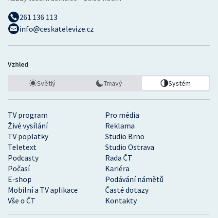
261 136 113
info@ceskatelevize.cz
Vzhled
Světlý
Tmavý
Systém
TV program
Pro média
Živé vysílání
Reklama
TV poplatky
Studio Brno
Teletext
Studio Ostrava
Podcasty
Rada ČT
Počasí
Kariéra
E-shop
Podávání námětů
Mobilní a TV aplikace
Časté dotazy
Vše o ČT
Kontakty