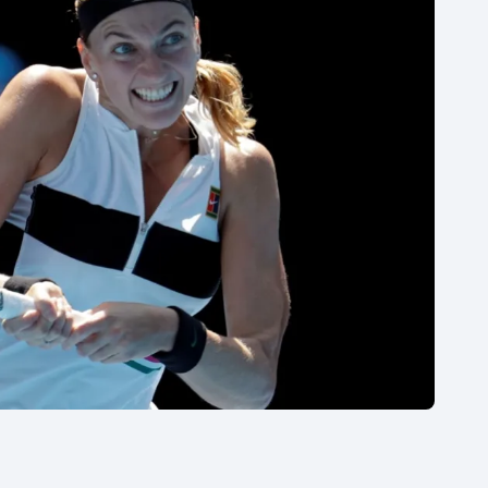
Moderní pětiboj
Triatlon
Motorsport
Veslování
Olympijské hry
Vodní slalom
Parasport
Volejbal
Plavání
Ostatní
Plážový volejbal