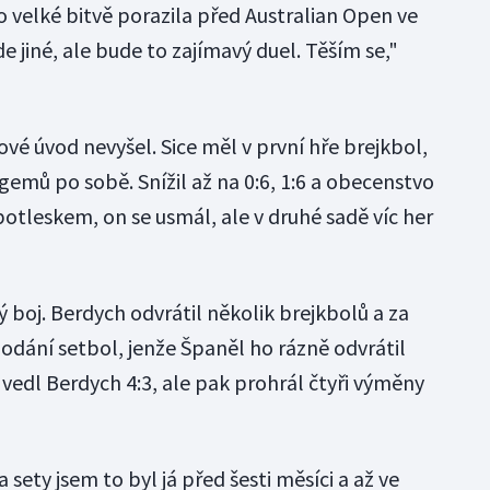
o velké bitvě porazila před Australian Open ve
e jiné, ale bude to zajímavý duel. Těším se,"
ové úvod nevyšel. Sice měl v první hře brejkbol,
gemů po sobě. Snížil až na 0:6, 1:6 a obecenstvo
otleskem, on se usmál, ale v druhé sadě víc her
ý boj. Berdych odvrátil několik brejkbolů a za
odání setbol, jenže Španěl ho rázně odvrátil
vedl Berdych 4:3, ale pak prohrál čtyři výměny
 sety jsem to byl já před šesti měsíci a až ve