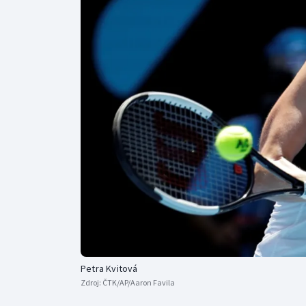
Curling
Dostihy
Florbal
Futsal
Golf
Gymnastika
Petra Kvitová
Zdroj:
ČTK/AP/Aaron Favila