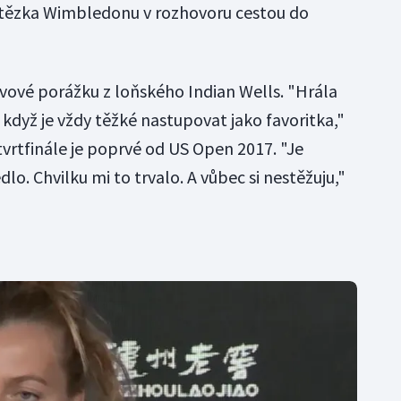
vítězka Wimbledonu v rozhovoru cestou do
ovové porážku z loňského Indian Wells. "Hrála
 když je vždy těžké nastupovat jako favoritka,"
rtfinále je poprvé od US Open 2017. "Je
dlo. Chvilku mi to trvalo. A vůbec si nestěžuju,"