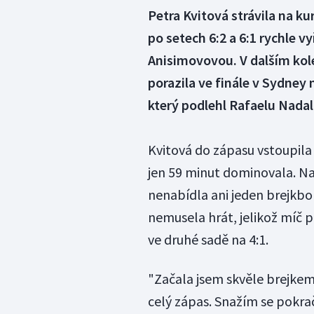
Petra Kvitová strávila na ku
po setech 6:2 a 6:1 rychle
Anisimovovou. V dalším kol
porazila ve finále v Sydney
který podlehl Rafaelu Nadalov
Kvitová do zápasu vstoupil
jen 59 minut dominovala. Na
nenabídla ani jeden brejkbo
nemusela hrát, jelikož míč 
ve druhé sadě na 4:1.
"Začala jsem skvěle brejkem
celý zápas. Snažím se pokra