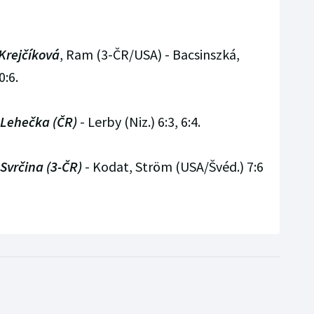
Krejčíková
, Ram (3-ČR/USA) - Bacsinszká,
0:6.
Lehečka (ČR)
- Lerby (Niz.) 6:3, 6:4.
 Svrčina (3-ČR)
- Kodat, Ström (USA/Švéd.) 7:6