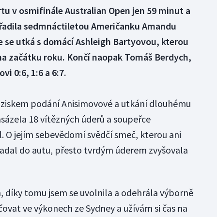
rtu v osmifinále Australian Open jen 59 minut a
 vyřadila sedmnáctiletou Američanku Amandu
e se utká s domácí Ashleigh Bartyovou, kterou
 na začátku roku. Končí naopak Tomáš Berdych,
i 0:6, 1:6 a 6:7.
a ziskem podání Anisimovové a utkání dlouhému
sázela 18 vítězných úderů a soupeřce
l. O jejím sebevědomí svědčí smeč, kterou ani
padal do autu, přesto tvrdým úderem zvyšovala
, díky tomu jsem se uvolnila a odehrála výborně
čovat ve výkonech ze Sydney a užívám si čas na