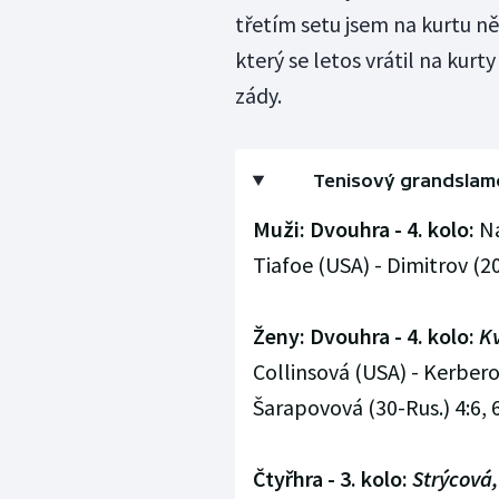
třetím setu jsem na kurtu ně
který se letos vrátil na kur
zády.
Tenisový grandslamo
Muži: Dvouhra - 4. kolo:
Na
Tiafoe (USA) - Dimitrov (20-B
Ženy: Dvouhra - 4. kolo:
Kv
Collinsová (USA) - Kerberov
Šarapovová (30-Rus.) 4:6, 6:
Čtyřhra - 3. kolo:
Strýcová