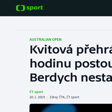
POPULÁRNÍ
DALŠÍ SPORTY
Fotbal
Americký fotbal
AUSTRALIAN OPEN
Kvitová přehr
Hokej
Baseball a softbal
hodinu postoup
Tenis
Basketbal
Atletika
Berdych nesta
Biatlon
Cyklistika
Boby a skeleton
ČT sport
20. 1. 2019
|
Zdroj:
ČTK
,
ČT sport
Box