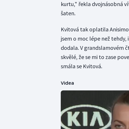
kurtu," řekla dvojnásobná 
šaten.
Kvitová tak oplatila Anisim
jsem o moc lépe než tehdy, i
dodala. V grandslamovém čtv
skvělé, že se mi to zase pove
smála se Kvitová.
Videa