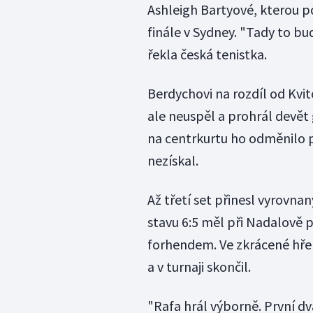
Ashleigh Bartyové, kterou p
finále v Sydney. "Tady to bud
řekla česká tenistka.
Berdychovi na rozdíl od Kvit
ale neuspěl a prohrál devět 
na centrkurtu ho odměnilo p
nezískal.
Až třetí set přinesl vyrovnan
stavu 6:5 měl při Nadalově p
forhendem. Ve zkrácené hře 
a v turnaji skončil.
"Rafa hrál výborně. První dva